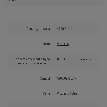
z roweru.
Cena sugerowana
45,00 PLN
/
szt.
Marka
Wozinsky
Podmiot odpowiedzialny za
Hurtel Sp. z o.o.
Więcej
ten produkt na terenie UE
Symbol
5907769385315
Seria
Wozinsky Active