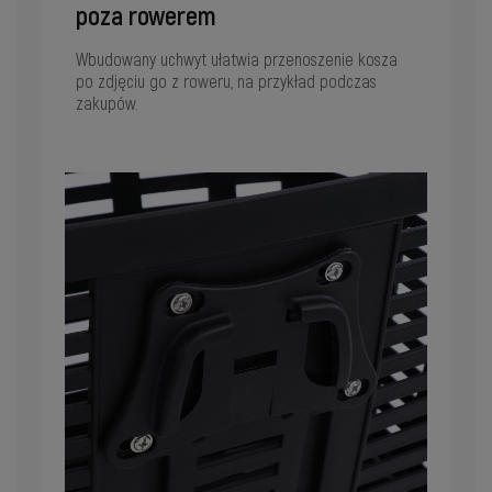
poza rowerem
Wbudowany uchwyt ułatwia przenoszenie kosza
po zdjęciu go z roweru, na przykład podczas
zakupów.