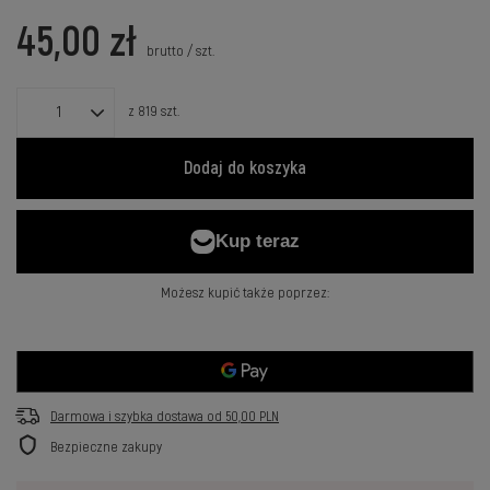
45,00 zł
brutto
/
szt.
z
819
szt.
Dodaj do koszyka
Możesz kupić także poprzez:
Darmowa i szybka dostawa
od
50,00 PLN
Bezpieczne zakupy