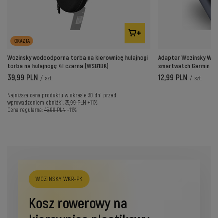
OKAZJA
Wozinsky wodoodporna torba na kierownicę hulajnogi
Adapter Wozinsky WAY
torba na hulajnogę 4l czarna (WSB1BK)
smartwatch Garmin - s
39,99 PLN
12,99 PLN
/
szt.
/
szt.
Najniższa cena produktu w okresie 30 dni przed
wprowadzeniem obniżki:
35,99 PLN
+11%
Cena regularna:
45,00 PLN
-11%
WOZINSKY WKR-PK
Kosz rowerowy na