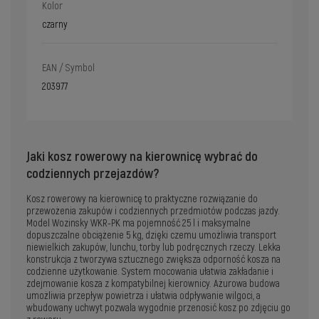
Kolor
czarny
EAN / Symbol
203977
Jaki kosz rowerowy na kierownicę wybrać do
codziennych przejazdów?
Kosz rowerowy na kierownicę to praktyczne rozwiązanie do
przewożenia zakupów i codziennych przedmiotów podczas jazdy.
Model Wozinsky WKR-PK ma pojemność 25 l i maksymalne
dopuszczalne obciążenie 5 kg, dzięki czemu umożliwia transport
niewielkich zakupów, lunchu, torby lub podręcznych rzeczy. Lekka
konstrukcja z tworzywa sztucznego zwiększa odporność kosza na
codzienne użytkowanie. System mocowania ułatwia zakładanie i
zdejmowanie kosza z kompatybilnej kierownicy. Ażurowa budowa
umożliwia przepływ powietrza i ułatwia odpływanie wilgoci, a
wbudowany uchwyt pozwala wygodnie przenosić kosz po zdjęciu go