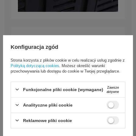
Ażurowa konstrukcja
Konfiguracja zgód
zapewniająca cyrkulację
powietrza
Strona korzysta z plików cookie w celu realizacji usług zgodnie z
Polityką dotyczącą cookies
. Możesz określić warunki
przechowywania lub dostępu do cookie w Twojej przeglądarce.
Ażurowa budowa kosza rowerowego umożliwia
przepływ powietrza oraz ułatwia odpływanie wody
i wilgoci z jego wnętrza.
Zawsze
Funkcjonalne pliki cookie (wymagane)
aktywne
Analityczne pliki cookie
Reklamowe pliki cookie