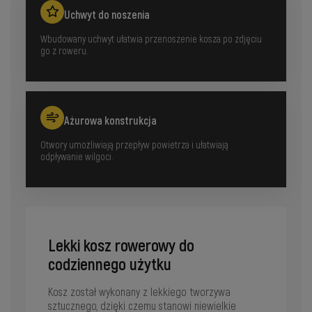
Uchwyt do noszenia
Wbudowany uchwyt ułatwia przenoszenie kosza po zdjęciu
go z roweru.
Ażurowa konstrukcja
Otwory umożliwiają przepływ powietrza i ułatwiają
odpływanie wilgoci.
Lekki kosz rowerowy do
codziennego użytku
Kosz został wykonany z lekkiego tworzywa
sztucznego, dzięki czemu stanowi niewielkie