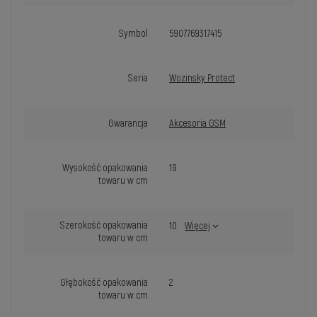
Symbol
5907769317415
Seria
Wozinsky Protect
Gwarancja
Akcesoria GSM
Wysokość opakowania
19
towaru w cm
Szerokość opakowania
10
Więcej
towaru w cm
Głębokość opakowania
2
towaru w cm