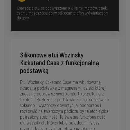
Krawędzie etui są podwyższone o kilka milimetrów, dzięki
czemu możesz bez obaw odkładać telefon wyświetlaczem
do góry
Silikonowe etui Wozinsky
Kickstand Case z funkcjonalną
podstawką
Etui Wozinsky Kickstand Case ma wbudowaną
składaną podstawkę z magnesami, dzięki której
znacznie poprawisz swój komfort korzystania z
telefonu. Rozłożenie podstawki zajmuje dosłownie
sekundę - wystarczy otworzyć ją, podeprzeć i
rozstawić na twardszym podłożu, by telefon zyskał
potrzebną stabilność. To świetna funkcjonalność
dla wszystkich, którzy lubią oglądać filmy czy
przeglądać strony internetowe na ekranie