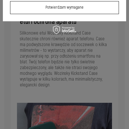
Potwierdzam wymagane
Nowoczesny wygląd silikonowego
etui i ochrona aparatu
Silikonowe etui Wozinsky Kickstand Case
skutecznie chroni również aparat telefonu. Case
ma podwyższone krawędzie od soczewek o kilka
milimetrów - to wystarczy, aby aparat nie
zarysował się np. przy odłożeniu smartfonu na
blat. Twój telefon będzie nie tylko świetnie
zabezpieczony, ale także nie straci swojego
modnego wyglądu. Wozinsky Kickstand Case
występuje w kilku kolorach, ma minimalistyczny,
elegancki design.