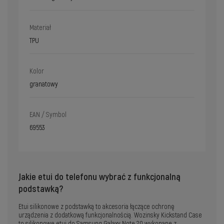
Materiał
TPU
Kolor
granatowy
EAN / Symbol
69553
Jakie etui do telefonu wybrać z funkcjonalną
podstawką?
Etui silikonowe z podstawką to akcesoria łączące ochronę
urządzenia z dodatkową funkcjonalnością. Wozinsky Kickstand Case
to silikonowe etui do Samsung Galaxy Note 20 wykonane z