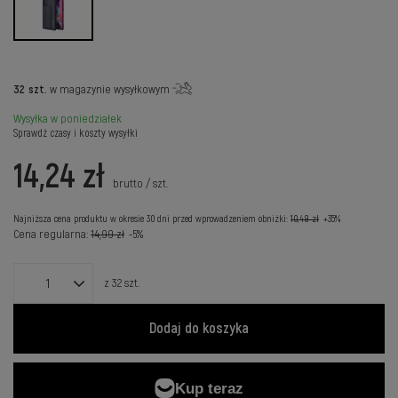
32
szt.
w magazynie wysyłkowym
Wysyłka
w poniedziałek
Sprawdź czasy i koszty wysyłki
14,24 zł
brutto
/
szt.
Najniższa cena produktu w okresie 30 dni przed wprowadzeniem obniżki:
10,49 zł
+35%
Cena regularna:
14,99 zł
-5%
z
32
szt.
Dodaj do koszyka