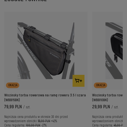
OKAZJA
OKAZJA
Wozinsky torba rowerowa na ramę roweru 3.5 l szara
Wozinsky torba rowero
(WBB15BK)
(WBB10BK)
79,99 PLN
29,99 PLN
/
szt.
/
szt.
Najniższa cena produktu w okresie 30 dni przed
Najniższa cena produktu w
wprowadzeniem obniżki:
55,99 PLN
+42%
wprowadzeniem obniżki:
Cena regularna:
109,00 PLN
-27%
Cena regularna:
45,00 PLN