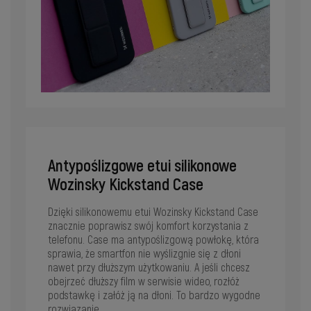
Antypoślizgowe etui silikonowe
Wozinsky Kickstand Case
Dzięki silikonowemu etui Wozinsky Kickstand Case
znacznie poprawisz swój komfort korzystania z
telefonu. Case ma antypoślizgową powłokę, która
sprawia, że smartfon nie wyślizgnie się z dłoni
nawet przy dłuższym użytkowaniu. A jeśli chcesz
obejrzeć dłuższy film w serwisie wideo, rozłóż
podstawkę i załóż ją na dłoni. To bardzo wygodne
rozwiązanie.