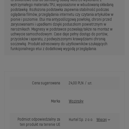
wytrzymałego materiału TPU, wyposażone w wbudowaną składaną
podstawkę. Rozłożona podstawka zapewnia stabilność podczas
oglądania filmów, przeglądania internetu czy czytania artykułów w
pionie i poziomie. Etui ma antypoślizgową powłokę, chroni przed
zarysowaniami i upadkami dzięki poduszkom powietrznym w
narożnikach. Magnesy w podstawce pozwalają także na montaż w
uchwycie samochodowym. Case daje pełny dostęp do portów,
przycisków i aparatu, z podwyższonymi krawędziami chronią
soczewkę. Produkt adresowany do użytkowników szukających
funkcjonalnego etui z dodatkową wygodą przeglądania.
Cena sugerowana
24,00 PLN
/
szt.
Marka
Wozinsky
Podmiot odpowiedzialny za
Hurtel Sp. z o.o.
Więcej
ten produkt na terenie UE