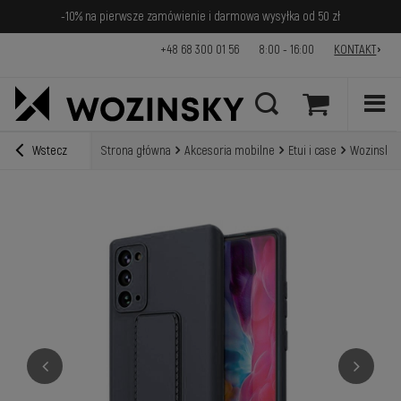
-10% na pierwsze zamówienie i darmowa wysyłka od 50 zł
+48 68 300 01 56
8:00 - 16:00
KONTAKT
Wstecz
Strona główna
Akcesoria mobilne
Etui i case
Wozinsky 