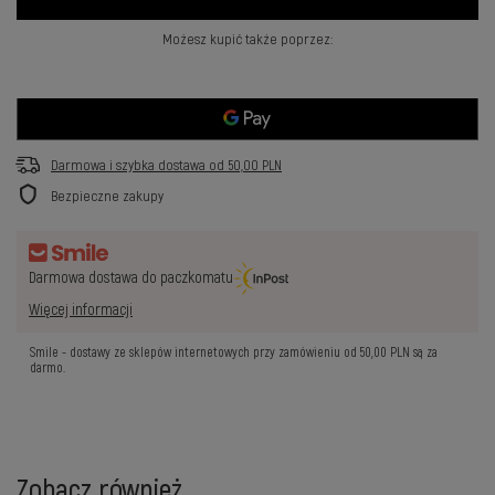
Możesz kupić także poprzez:
Darmowa i szybka dostawa
od
50,00 PLN
Bezpieczne zakupy
Darmowa dostawa do paczkomatu
Więcej informacji
Smile - dostawy ze sklepów internetowych przy zamówieniu od
50,00 PLN
są za
darmo.
Zobacz również