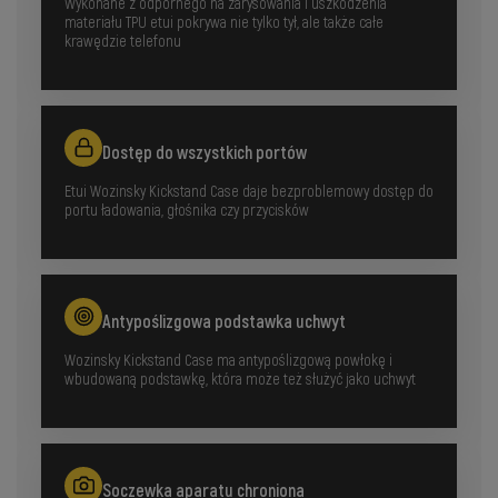
Wykonane z odpornego na zarysowania i uszkodzenia
materiału TPU etui pokrywa nie tylko tył, ale także całe
krawędzie telefonu
Dostęp do wszystkich portów
Etui Wozinsky Kickstand Case daje bezproblemowy dostęp do
portu ładowania, głośnika czy przycisków
Antypoślizgowa podstawka uchwyt
Wozinsky Kickstand Case ma antypoślizgową powłokę i
wbudowaną podstawkę, która może też służyć jako uchwyt
Soczewka aparatu chroniona