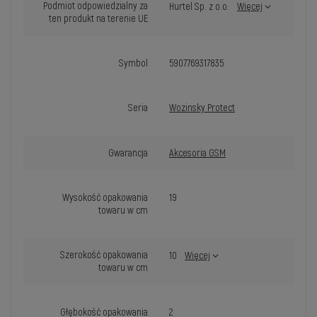
Podmiot odpowiedzialny za
Hurtel Sp. z o.o.
Więcej
ten produkt na terenie UE
Symbol
5907769317835
Seria
Wozinsky Protect
Gwarancja
Akcesoria GSM
Wysokość opakowania
19
towaru w cm
Szerokość opakowania
10
Więcej
towaru w cm
Głębokość opakowania
2