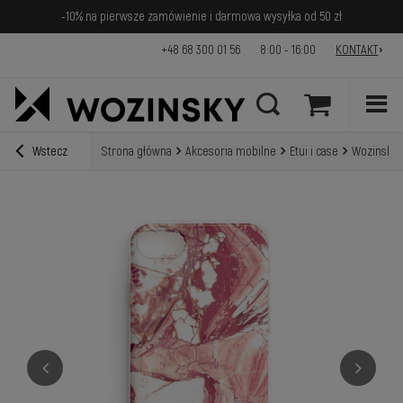
-10% na pierwsze zamówienie i darmowa wysyłka od 50 zł
+48 68 300 01 56
8:00 - 16:00
KONTAKT
Wstecz
Strona główna
Akcesoria mobilne
Etui i case
Wozinsky 