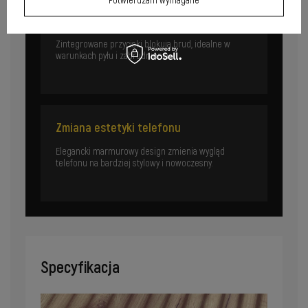
Potwierdzam wymagane
Środowiska pracochłonne
Zintegrowane przyciski blokują brud, idealne w
warunkach pyłu i zabrudnienia.
Zmiana estetyki telefonu
Elegancki marmurowy design zmienia wygląd
telefonu na bardziej stylowy i nowoczesny.
Specyfikacja