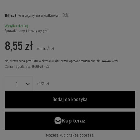
152
szt.
w magazynie wysyłkowym
Wysyłka
dzisiaj
Sprawdź czasy i koszty wysyłki
8,55 zł
brutto
/
szt.
Najniższa cena produktu w okresie 30 dni przed wprowadzeniem obniżki:
6,30 zł
+35%
Cena regularna:
9,00 zł
-5%
z
152
szt.
Dodaj do koszyka
Możesz kupić także poprzez: