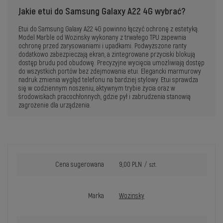
Jakie etui do Samsung Galaxy A22 4G wybrać?
Etui do Samsung Galaxy A22 4G powinno łączyć ochronę z estetyką.
Model Marble od Wozinsky wykonany z trwałego TPU zapewnia
ochronę przed zarysowaniami i upadkami. Podwyższone ranty
dodatkowo zabezpieczają ekran, a zintegrowane przyciski blokują
dostęp brudu pod obudowę. Precyzyjne wycięcia umożliwiają dostęp
do wszystkich portów bez zdejmowania etui. Elegancki marmurowy
nadruk zmienia wygląd telefonu na bardziej stylowy. Etui sprawdza
się w codziennym noszeniu, aktywnym trybie życia oraz w
środowiskach pracochłonnych, gdzie pył i zabrudzenia stanowią
zagrożenie dla urządzenia.
Cena sugerowana
9,00 PLN
/
szt.
Marka
Wozinsky