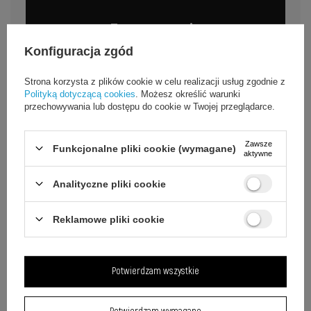
Zastosowania
Konfiguracja zgód
Eleganckie etui marmurowe chroni Samsung Galaxy A22 4G
w każdej sytuacji.
Strona korzysta z plików cookie w celu realizacji usług zgodnie z
Polityką dotyczącą cookies
. Możesz określić warunki
przechowywania lub dostępu do cookie w Twojej przeglądarce.
Codzienne noszenie
Etui chroni telefon przed zarysowaniami i upadkami
Zawsze
Funkcjonalne pliki cookie (wymagane)
podczas pracy i spacerów.
aktywne
Analityczne pliki cookie
Reklamowe pliki cookie
Aktywny styl życia
Podwyższone ranty zabezpieczają ekran podczas
aktywności i wypadków z kieszeni.
Potwierdzam wszystkie