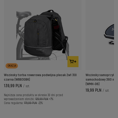
OKAZJA
Wozinsky torba rowerowa podwójna plecak 2w1 30l
Wozinsky samoprzylep
czarna (WBB30BK)
samochodowy 360 na d
(WMH-06)
139,99 PLN
/
szt.
19,99 PLN
/
szt.
Najniższa cena produktu w okresie 30 dni przed
wprowadzeniem obniżki:
129,99 PLN
+7%
Cena regularna:
179,00 PLN
-22%