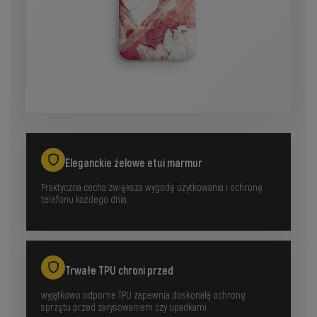
Eleganckie żelowe etui marmur
Praktyczna cecha zwiększa wygodę użytkowania i ochronę
telefonu każdego dnia.
Trwałe TPU chroni przed
wyjątkowo odporne TPU zapewnia doskonałą ochronę
sprzętu przed zarysowaniem czy upadkami.