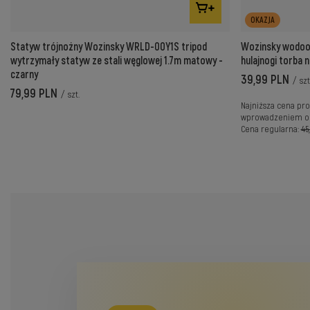
OKAZJA
Statyw trójnożny Wozinsky WRLD-00Y1S tripod
Wozinsky wodood
wytrzymały statyw ze stali węglowej 1.7m matowy -
hulajnogi torba 
czarny
39,99 PLN
/
szt
79,99 PLN
/
szt.
Najniższa cena pro
wprowadzeniem ob
Cena regularna:
45