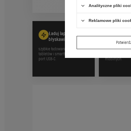
Analityczne pliki coo
Reklamowe pliki coo
Ładuj laptopy
Ładuj d
błyskawicznie
jednocze
Potwier
szybkie ładowanie laptopów,
obsługa szybkie
tabletów i smartfonów przez
dla szerokiej g
port USB-C.
mobilnych.