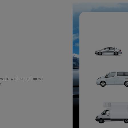
wanie wielu smartfonów i
A.