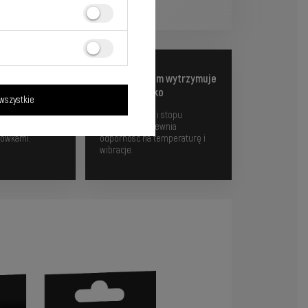
w każdym
Aluminum wytrzymuje
wszystko
wszystkie
 z
połączenie ABS i stopu
osobowymi,
aluminium zapewnia
rówkami.
odporność na temperaturę i
wibracje.