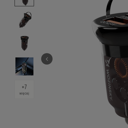
+
7
więcej