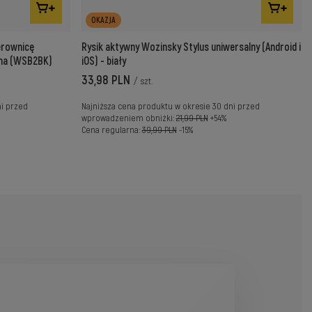
OKAZJA
erownicę
Rysik aktywny Wozinsky Stylus uniwersalny (Android i
arna (WSB2BK)
iOS) - biały
33,98 PLN
/
szt.
ni przed
Najniższa cena produktu w okresie 30 dni przed
wprowadzeniem obniżki:
21,99 PLN
+54%
Cena regularna:
39,99 PLN
-15%