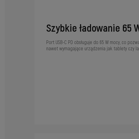
Szybkie ładowanie 65 
Port USB-C PD obsługuje do 65 W mocy, co pozwa
nawet wymagające urządzenia jak tablety czy la