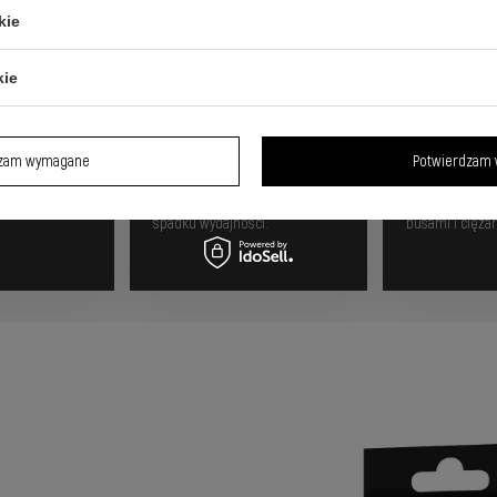
kie
kie
wa
Porty dla wszystkich
Działa 
śnie
urządzeń
aucie
dzam wymagane
Potwierdzam 
go ładowania
możliwość jednoczesnego
kompatybilność
amy urządzeń
zasilania dwóch urządzeń bez
samochodami 
spadku wydajności.
busami i cięża