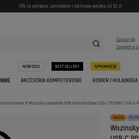
-10% na pierwsze zamówienie i darmowa wysyłka od 50 zł
Zaloguj się
Zarejestruj s
NOWOŚCI
BESTSELLERY
PROMOCJE
WANIE
AKCESORIA KOMPUTEROWE
ROWER I HULAJNOGA
 samochodowe
Wozinsky Ładowarka 65W samochodowa USB-C PD 65W / USB-A 45
OKAZJA
PO ZW
Wozinsk
USB-C PD