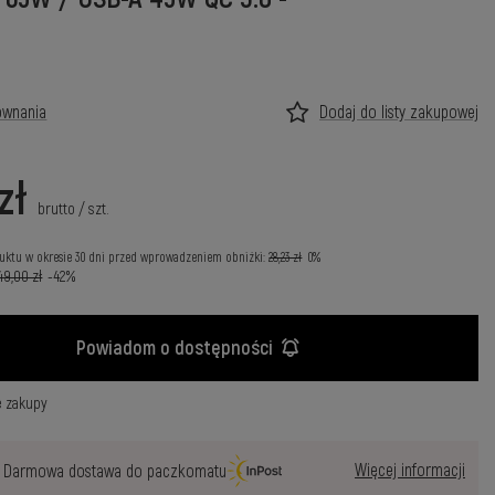
ównania
Dodaj do listy zakupowej
zł
brutto
/
szt.
uktu w okresie 30 dni przed wprowadzeniem obniżki:
28,23 zł
0%
49,00 zł
-42%
Powiadom o dostępności
e zakupy
Więcej informacji
Darmowa dostawa do paczkomatu