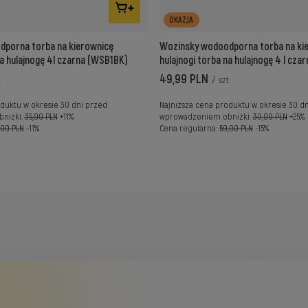
OKAZJA
porna torba na kierownicę
Wozinsky wodoodporna torba na ki
na hulajnogę 4l czarna (WSB1BK)
hulajnogi torba na hulajnogę 4 l cz
49,99 PLN
.
/
szt.
duktu w okresie 30 dni przed
Najniższa cena produktu w okresie 30 d
niżki:
35,99 PLN
+11%
wprowadzeniem obniżki:
39,99 PLN
+25%
,00 PLN
-11%
Cena regularna:
59,00 PLN
-15%