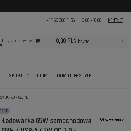
+48 68 300 01 56
8:00 - 16:00
KONTAKT
0,00 PLN
Listy zakupowe
brutto
ię
SPORT I OUTDOOR
DOM I LIFESTYLE
W QC 3.0 - czarna
ROCIE
y Ładowarka 65W samochodowa
 65W / USB-A 45W QC 3.0 -