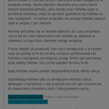
poinformowani o Państwa decyzji o wykonaniu prawa odstąpienia od
niniejszej umowy. Zwrotu płatności dokonamy przy użyciu takich
samych sposobów płatności, jakie zostały przez Państwa użyte w
pierwotnej transakcji, chyba że wyraźnie zgodziliście się Państwo na
inne rozwiązanie - w każdym przypadku nie poniosą Państwo żadnych
opłat w związku z tym zwrotem.
Możemy wstrzymać się ze zwrotem płatności do czasu otrzymania
rzeczy lub do czasu dostarczenia nam dowodu jej odesłania, w
zależności od tego, które zdarzenie nastąpi wcześniej.
Proszę odesłać lub przekazać nam rzecz niezwłocznie, a w każdym
razie nie później niż 14 dni od dnia, w którym poinformowali nas
Państwo o odstąpieniu od niniejszej umowy. Termin jest zachowany,
jeżeli odeślą Państwo rzecz przed upływem terminu 14 dni.
Będą Państwo musieli ponieść bezpośrednie koszty zwrotu rzeczy.
Odpowiadają Państwo tylko za zmniejszenie wartości rzeczy
wynikające z korzystania z niej w sposób inny niż było to konieczne
do stwierdzenia charakteru, cech i funkcjonowania rzeczy.
Pobierz formularz zwrotu
Problem z otworzeniem pliku?
Skorzystaj z kreatora zwrotu