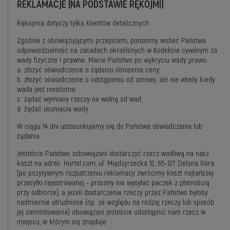
REKLAMACJE (NA PODSTAWIE RĘKOJMI)
Rękojmia dotyczy tylko klientów detalicznych.
Zgodnie z obowiązującymi przepisami, ponosimy wobec Państwa
odpowiedzialność na zasadach określonych w Kodeksie cywilnym za
wady fizyczne i prawne. Macie Państwo po wykryciu wady prawo:
a. złożyć oświadczenie o żądaniu obniżenia ceny;
b. złożyć oświadczenie o odstąpieniu od umowy, ale nie wtedy kiedy
wada jest nieistotna;
c. żądać wymiany rzeczy na wolną od wad;
d. żądać usunięcia wady.
W ciągu 14 dni ustosunkujemy się do Państwa oświadczenia lub
żądania.
Jesteście Państwo zobowiązani dostarczyć rzecz wadliwą na nasz
koszt na adres: Hurtel.com, ul. Międzyrzecka 12, 65-127 Zielona Góra
(po pozytywnym rozpatrzeniu reklamacji zwrócimy koszt najtańszej
przesyłki rejestrowanej - prosimy nie wysyłać paczek z płatnością
przy odbiorze), a jeżeli dostarczenie rzeczy przez Państwo byłoby
nadmiernie utrudnione (np. ze względu na rodzaj rzeczy lub sposób
jej zamontowania) obowiązani jesteście udostępnić nam rzecz w
miejscu, w którym się znajduje.