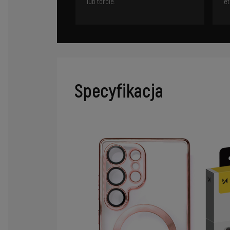
lub torbie.
et
Specyfikacja