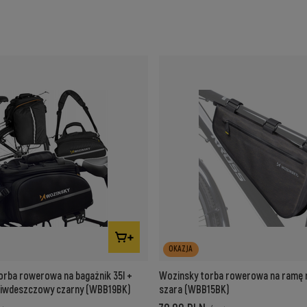
OKAZJA
orba rowerowa na bagażnik 35l +
Wozinsky torba rowerowa na ramę r
ciwdeszczowy czarny (WBB19BK)
szara (WBB15BK)