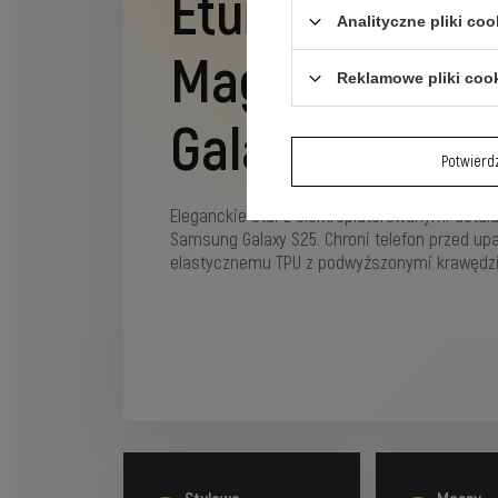
Etui Electropl
Analityczne pliki coo
Magsafe na S
Reklamowe pliki coo
Galaxy S25
Potwier
Eleganckie etui z elektroplaterowanymi deta
Samsung Galaxy S25. Chroni telefon przed up
elastycznemu TPU z podwyższonymi krawędz