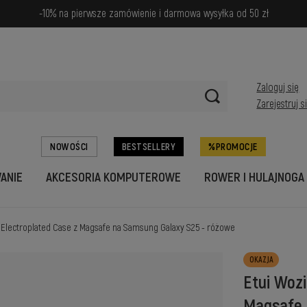
-10% na pierwsze zamówienie i darmowa wysyłka od 50 zł
Zaloguj się
Zarejestruj s
NOWOŚCI
BESTSELLERY
PROMOCJE
WANIE
AKCESORIA KOMPUTEROWE
ROWER I HULAJNOGA
 Electroplated Case z Magsafe na Samsung Galaxy S25 - różowe
OKAZJA
Etui Woz
Magsafe 