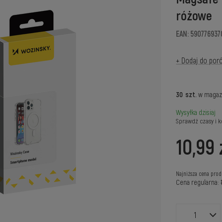
różowe
EAN: 590776937
+ Dodaj do por
30
szt.
w magaz
Wysyłka
dzisiaj
Sprawdź czasy i k
10,99 
Najniższa cena prod
Cena regularna: