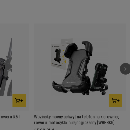
oweru 3.5 l
Wozinsky mocny uchwyt na telefon na kierownicę
roweru, motocykla, hulajnogi czarny (WBHBK6)