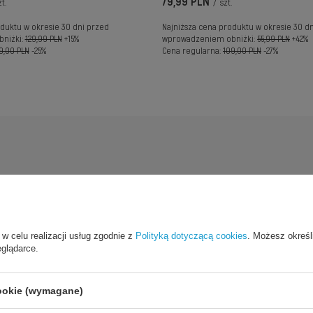
79,99 PLN
t.
/
szt.
duktu w okresie 30 dni przed
Najniższa cena produktu w okresie 30 d
niżki:
129,99 PLN
+15%
wprowadzeniem obniżki:
55,99 PLN
+42%
9,00 PLN
-25%
Cena regularna:
109,00 PLN
-27%
 w celu realizacji usług zgodnie z
Polityką dotyczącą cookies
. Możesz określ
eglądarce.
cookie (wymagane)