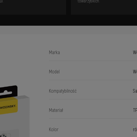
ui.
towarzyskich.
Marka
W
Model
Wo
Kompatybilność
Sa
Materiał
T
Kolor
r