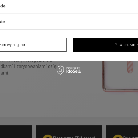
ated Case z
kie
amsung
kie
dzam wymagane
Potwierdzam 
lami i mocnym MagSafe dla
adkami i zarysowaniami dzięki
iami.