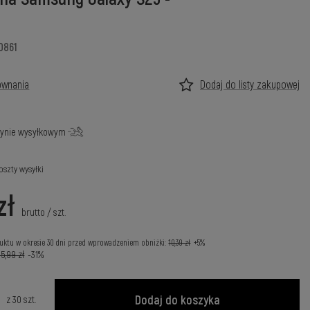
0861
ównania
Dodaj do listy zakupowej
ynie wysyłkowym
oszty wysyłki
zł
brutto
/
szt.
uktu w okresie 30 dni przed wprowadzeniem obniżki:
10,39 zł
+5%
15,99 zł
-31%
Dodaj do koszyka
z
30
szt.