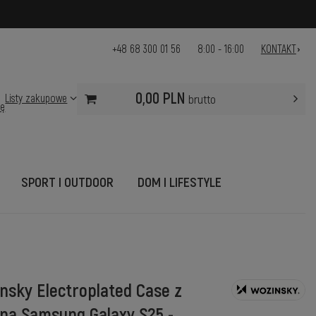
+48 68 300 01 56
8:00 - 16:00
KONTAKT
0,00 PLN
Listy zakupowe
brutto
ię
SPORT I OUTDOOR
DOM I LIFESTYLE
insky Electroplated Case z
na Samsung Galaxy S25 -