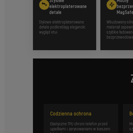
Stylowe
Mocny
elektroplaterowane
bezprz
detale
MagSaf
Stylowe elektroplaterowane
Wbudowany silni
detale podkreślają elegancki
materiał zapewni
wygląd etui.
szybkie ładowan
bezprzewodowe
Codzienna ochrona
B
Elastyczne TPU chroni telefon przed
Mo
upadkami i zarysowaniami w kieszeni
sz