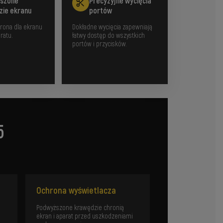
szone
Precyzyjne wycięcia
zie ekranu
portów
rona dla ekranu
Dokładne wycięcia zapewniają
ratu.
łatwy dostęp do wszystkich
portów i przycisków.
5
Ochrona wyświetlacza
Podwyższone krawędzie chronią
ekran i aparat przed uszkodzeniami