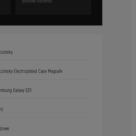
podczas noszenia.
ozinsky
zinsky Electroplated Case Magsafe
msung Galaxy S25
PU
óżowe