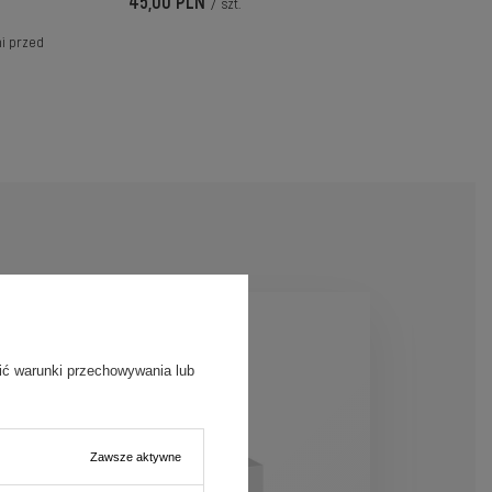
45,00 PLN
/
szt.
ni przed
ić warunki przechowywania lub
Zawsze aktywne