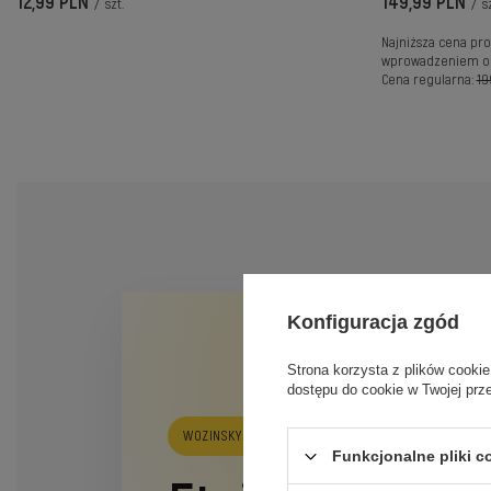
12,99 PLN
149,99 PLN
/
szt.
/
sz
Najniższa cena pro
wprowadzeniem ob
Cena regularna:
19
Konfiguracja zgód
Strona korzysta z plików cookie
dostępu do cookie w Twojej prz
WOZINSKY ELECTROPLATED CASE MAGSAFE
Funkcjonalne pliki 