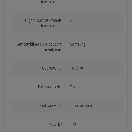
towaru w cm
Głębokość opakowania
2
towaru w cm
Kompatybilność - producent
Samsung
urządzenia
Opakowanie
Pudełko
Eurozawieszka
Tak
Zastosowanie
Do smartfona
Materiał
TPU