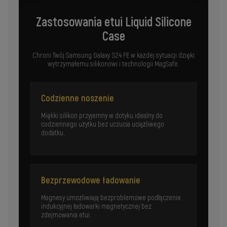
Zastosowania etui Liquid Silicone
Case
Chroni Twój Samsung Galaxy S24 FE w każdej sytuacji dzięki
wytrzymałemu silikonowi i technologii MagSafe.
Codzienne noszenie
Miękki silikon przyjemny w dotyku idealny do
codziennego użytku bez uczucia uciążliwego
dodatku.
Bezprzewodowe ładowanie
Magnesy umożliwiają bezproblemowe podłączenie
indukcyjnej ładowarki magnetycznej bez
zdejmowania etui.