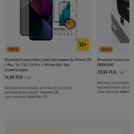
OKAZJA
OKAZJA
Wozinsky Privacy Glass szkło hartowane do iPhone 17e
Wozinsky torba rowero
/ 16e / 14 / 13 / 13 Pro z filtrem Anti Spy
(WBB10BK)
prywatyzujące
29,99 PLN
/
szt.
14,99 PLN
/
szt.
Najniższa cena produktu w
wprowadzeniem obniżki:
Najniższa cena produktu w okresie 30 dni przed
Cena regularna:
45,00 PLN
wprowadzeniem obniżki:
11,24 PLN
+33%
Cena regularna:
19,00 PLN
-21%