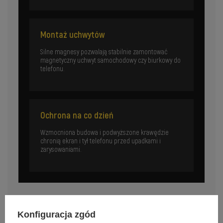
Montaż uchwytów
Silne magnesy pozwalają stabilnie zamontować
magnetyczny uchwyt samochodowy czy biurkowy do
telefonu.
Ochrona na co dzień
Wzmocniona budowa i podwyższone krawędzie
chronią ekran i tył telefonu przed upadkami i
zarysowaniami.
Konfiguracja zgód
Specyfikacja