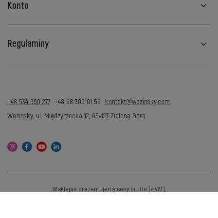
Konto
Regulaminy
+48 534 990 277
+48 68 300 01 56
kontakt@wozinsky.com
Wozinsky
,
ul. Międzyrzecka 12
,
65-127
Zielona Góra
W sklepie prezentujemy ceny brutto (z VAT).
Stawki VAT dla konsumentów z kraju:
Polska
.