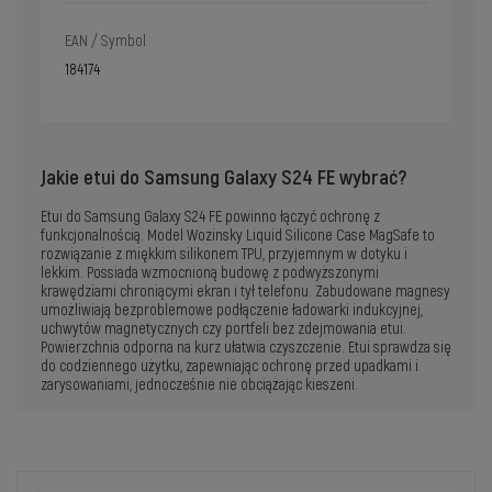
EAN / Symbol
184174
Jakie etui do Samsung Galaxy S24 FE wybrać?
Etui do Samsung Galaxy S24 FE powinno łączyć ochronę z
funkcjonalnością. Model Wozinsky Liquid Silicone Case MagSafe to
rozwiązanie z miękkim silikonem TPU, przyjemnym w dotyku i
lekkim. Possiada wzmocnioną budowę z podwyższonymi
krawędziami chroniącymi ekran i tył telefonu. Zabudowane magnesy
umożliwiają bezproblemowe podłączenie ładowarki indukcyjnej,
uchwytów magnetycznych czy portfeli bez zdejmowania etui.
Powierzchnia odporna na kurz ułatwia czyszczenie. Etui sprawdza się
do codziennego użytku, zapewniając ochronę przed upadkami i
zarysowaniami, jednocześnie nie obciążając kieszeni.