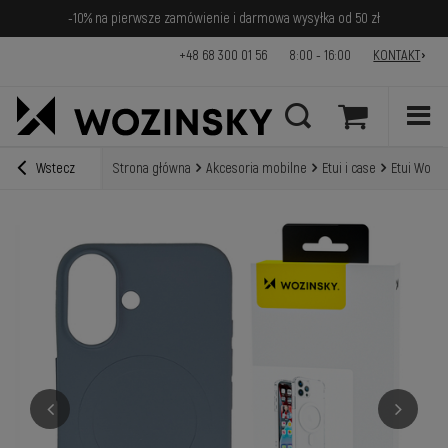
-10% na pierwsze zamówienie i darmowa wysyłka od 50 zł
+48 68 300 01 56
8:00 - 16:00
KONTAKT
Wstecz
Strona główna
Akcesoria mobilne
Etui i case
Etui Wozin