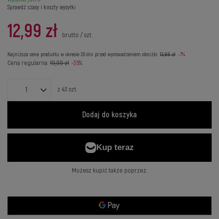
Sprawdź czasy i koszty wysyłki
12,99 zł
brutto
/
szt.
Najniższa cena produktu w okresie 30 dni przed wprowadzeniem obniżki:
13,99 zł
-7%
Cena regularna:
19,99 zł
-35%
z
43
szt.
Dodaj do koszyka
Możesz kupić także poprzez: