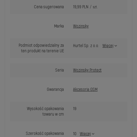
Cena sugerowana
19,99 PLN
/
szt.
Marka
Wozinsky
Podmiot odpowiedzialny za
Hurtel Sp. z o.o.
Więcej
ten produkt na terenie UE
Seria
Wozinsky Protect
Gwarancja
Akcesoria GSM
Wysokość opakowania
19
towaru w cm
Szerokość opakowania
10
Więcej