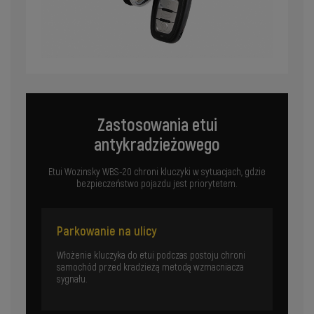
Zastosowania etui
antykradzieżowego
Etui Wozinsky WBS-20 chroni kluczyki w sytuacjach, gdzie
bezpieczeństwo pojazdu jest priorytetem.
Parkowanie na ulicy
Włożenie kluczyka do etui podczas postoju chroni
samochód przed kradzieżą metodą wzmacniacza
sygnału.