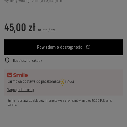
Wymiary wewnętrzne: 1,8 x 8,6 x 4,5 cm.
45,00 zł
brutto
/
szt.
Powiadom o dostępności
Bezpieczne zakupy
Darmowa dostawa do paczkomatu
Więcej informacji
Smile - dostawy ze sklepów internetowych przy zamówieniu od
50,00 PLN
są za
darmo.