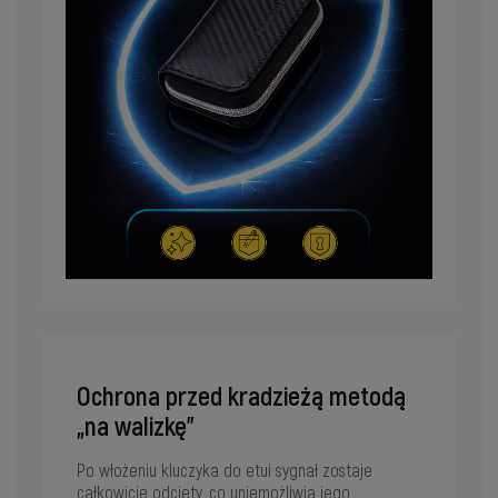
Ochrona przed kradzieżą metodą
„na walizkę”
Po włożeniu kluczyka do etui sygnał zostaje
całkowicie odcięty, co uniemożliwia jego