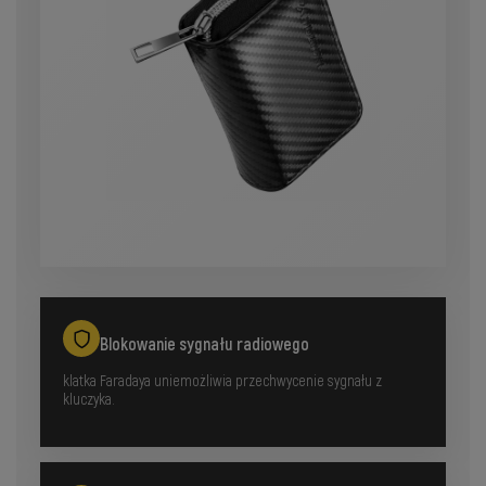
Blokowanie sygnału radiowego
klatka Faradaya uniemożliwia przechwycenie sygnału z
kluczyka.