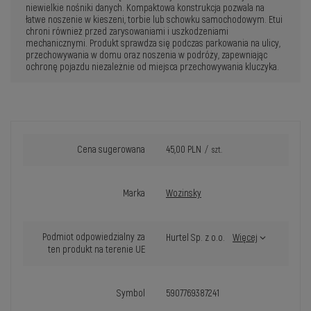
niewielkie nośniki danych. Kompaktowa konstrukcja pozwala na
łatwe noszenie w kieszeni, torbie lub schowku samochodowym. Etui
chroni również przed zarysowaniami i uszkodzeniami
mechanicznymi. Produkt sprawdza się podczas parkowania na ulicy,
przechowywania w domu oraz noszenia w podróży, zapewniając
ochronę pojazdu niezależnie od miejsca przechowywania kluczyka.
Cena sugerowana
45,00 PLN
/
szt.
Marka
Wozinsky
Podmiot odpowiedzialny za
Hurtel Sp. z o.o.
Więcej
ten produkt na terenie UE
Symbol
5907769387241