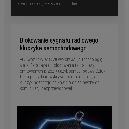
łatwo zmieści się w kieszeni lub torbie.
Blokowanie sygnału radiowego
kluczyka samochodowego
Etui Wozinsky WBS-20 wykorzystuje technologię
klatki Faradaya do blokowania fal radiowych
emitowanych przez kluczyk samochodowy. Dzięki
temu pojazd nie wykrywa jego obecności, a
kluczyk pozostaje całkowicie odizolowany od
komunikacji bezprzewodowej.