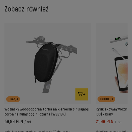
Zobacz również
OKAZJA
PROMOCJA
Wozinsky wodoodporna torba na kierownicę hulajnogi
Rysik aktywny Wozinsky
torba na hulajnogę 4l czarna (WSB1BK)
iOS) - biały
39,99 PLN
21,99 PLN
/
szt.
/
szt.