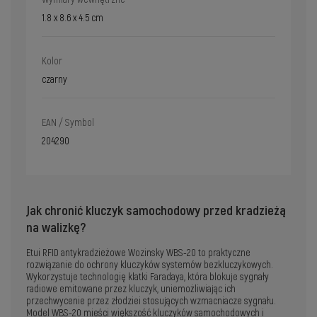
1.8 x 8.6 x 4.5 cm
Kolor
czarny
EAN / Symbol
204290
Jak chronić kluczyk samochodowy przed kradzieżą
na walizkę?
Etui RFID antykradzieżowe Wozinsky WBS-20 to praktyczne
rozwiązanie do ochrony kluczyków systemów bezkluczykowych.
Wykorzystuje technologię klatki Faradaya, która blokuje sygnały
radiowe emitowane przez kluczyk, uniemożliwiając ich
przechwycenie przez złodziei stosujących wzmacniacze sygnału.
Model WBS-20 mieści większość kluczyków samochodowych i