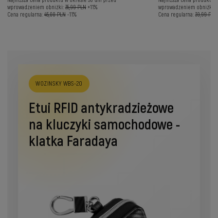
Najniższa cena produktu w okresie 30 dni przed
Najniższa cena produktu w
wprowadzeniem obniżki:
35,99 PLN
+11%
wprowadzeniem obniżki:
Cena regularna:
45,00 PLN
-11%
Cena regularna:
39,99 PLN
WOZINSKY WBS-20
Etui RFID antykradzieżowe
na kluczyki samochodowe -
klatka Faradaya