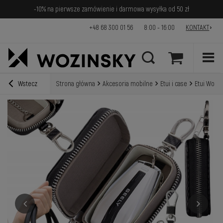
-10% na pierwsze zamówienie i darmowa wysyłka od 50 zł
+48 68 300 01 56
8:00 - 16:00
KONTAKT
Wstecz
Strona główna
Akcesoria mobilne
Etui i case
Etui Wozi