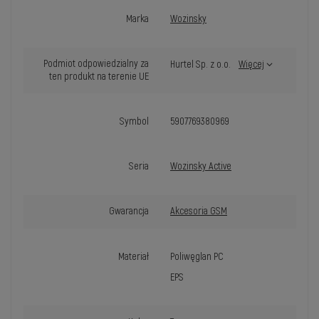
Marka
Wozinsky
Podmiot odpowiedzialny za
Hurtel Sp. z o.o.
Więcej
ten produkt na terenie UE
Symbol
5907769380969
Seria
Wozinsky Active
Gwarancja
Akcesoria GSM
Materiał
Poliwęglan PC
EPS