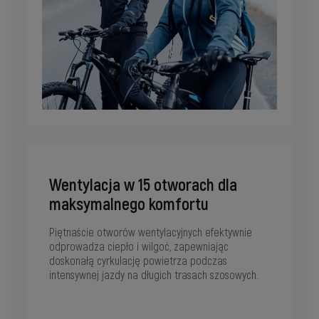
Wentylacja w 15 otworach dla
maksymalnego komfortu
Piętnaście otworów wentylacyjnych efektywnie
odprowadza ciepło i wilgoć, zapewniając
doskonałą cyrkulację powietrza podczas
intensywnej jazdy na długich trasach szosowych.