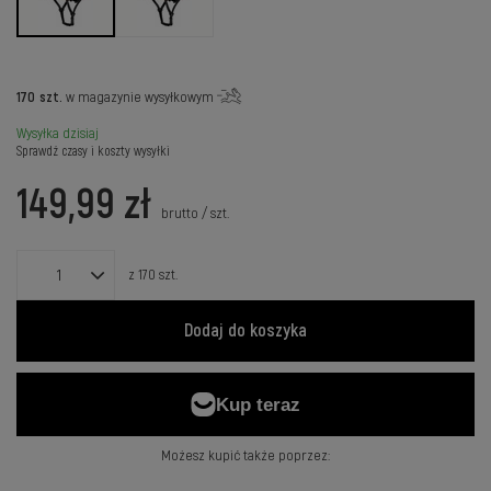
170
szt.
w magazynie wysyłkowym
Wysyłka
dzisiaj
Sprawdź czasy i koszty wysyłki
149,99 zł
brutto
/
szt.
z
170
szt.
Dodaj do koszyka
Możesz kupić także poprzez: