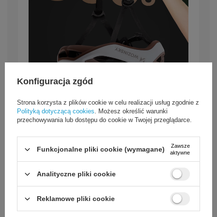
Konfiguracja zgód
Strona korzysta z plików cookie w celu realizacji usług zgodnie z
Polityką dotyczącą cookies
. Możesz określić warunki
przechowywania lub dostępu do cookie w Twojej przeglądarce.
Zawsze
Funkcjonalne pliki cookie (wymagane)
aktywne
Nowoczesny design w kolorze
taupe
Analityczne pliki cookie
Kask szosowy Wozinsky HT-68TL wyróżnia się
Reklamowe pliki cookie
unikalną kolorystyką taupe i dynamiczną formą,
łącząc funkcjonalność z estetycznym wyglądem