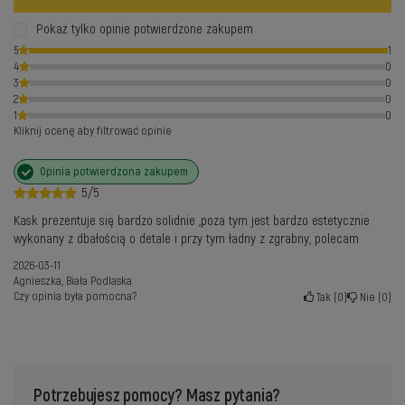
Pokaż tylko opinie potwierdzone zakupem
5
1
4
0
3
0
2
0
1
0
Kliknij ocenę aby filtrować opinie
Opinia potwierdzona zakupem
5/5
Kask prezentuje się bardzo solidnie ,poza tym jest bardzo estetycznie
wykonany z dbałością o detale i przy tym ładny z zgrabny, polecam
2026-03-11
Agnieszka, Biała Podlaska
Czy opinia była pomocna?
Tak
0
Nie
0
Potrzebujesz pomocy? Masz pytania?