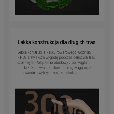
Lekka konstrukcja dla długich tras
Lekka konstrukcja kasku rowerowego Wozinsky
HT-68TL zwiększa wygodę podczas dłuższych tras
szosowych. Połączenie obudowy z poliwęglanu i
pianki EPS pozwala zachować niską wagę oraz
odpowiednią wytrzymałość konstrukcji.