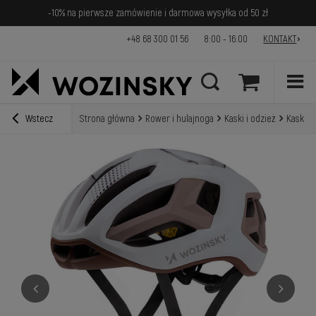
-10% na pierwsze zamówienie i darmowa wysyłka od 50 zł
+48 68 300 01 56
8:00 - 16:00
KONTAKT
Wstecz
Strona główna
Rower i hulajnoga
Kaski i odzież
Kask ro