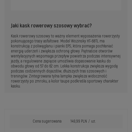
Jaki kask rowerowy szosowy wybrać?
Kask rowerowy szosowy to ważny element wyposażenia rowerzysty
pokonującego trasy asfaltowe. Model Wozinsky HT-68TL ma
konstrukcję z poliwęglanu i pianki EPS, która pomaga pochłaniać
energię uderzeń i zwiększa ochronę głowy. Piętnaście otworów
wentylacyjnych wspomaga przepływ powietrza podczas intensywnej
jazdy, a regulowane zapięcie umożliwia dopasowanie kasku do
obwodu głowy od 57 do 62 cm. Lekka konstrukcja zwiększa wygodę
podczas codziennych dojazdów, dłuższych tras szosowych i
treningów. Zintegrowana tylna lampka zwiększa widoczność
rowerzysty po zmroku, a kolor taupe podkreśla sportowy charakter
kasku.
Cena sugerowana
149,99 PLN
/
szt.