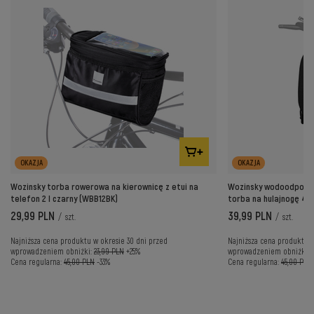
OKAZJA
OKAZJA
Wozinsky torba rowerowa na kierownicę z etui na
Wozinsky wodoodporna 
telefon 2 l czarny (WBB12BK)
torba na hulajnogę 4l
29,99 PLN
39,99 PLN
/
szt.
/
szt.
Najniższa cena produktu w okresie 30 dni przed
Najniższa cena produktu w
wprowadzeniem obniżki:
23,99 PLN
+25%
wprowadzeniem obniżki:
Cena regularna:
45,00 PLN
-33%
Cena regularna:
45,00 PLN