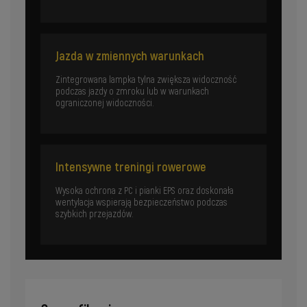
Jazda w zmiennych warunkach
Zintegrowana lampka tylna zwiększa widoczność
podczas jazdy o zmroku lub w warunkach
ograniczonej widoczności.
Intensywne treningi rowerowe
Wysoka ochrona z PC i pianki EPS oraz doskonała
wentylacja wspierają bezpieczeństwo podczas
szybkich przejazdów.