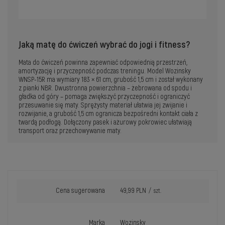
Jaką matę do ćwiczeń wybrać do jogi i fitness?
Mata do ćwiczeń powinna zapewniać odpowiednią przestrzeń,
amortyzację i przyczepność podczas treningu. Model Wozinsky
WNSP-15R ma wymiary 183 × 61 cm, grubość 1,5 cm i został wykonany
z pianki NBR. Dwustronna powierzchnia – żebrowana od spodu i
gładka od góry – pomaga zwiększyć przyczepność i ograniczyć
przesuwanie się maty. Sprężysty materiał ułatwia jej zwijanie i
rozwijanie, a grubość 1,5 cm ogranicza bezpośredni kontakt ciała z
twardą podłogą. Dołączony pasek i ażurowy pokrowiec ułatwiają
transport oraz przechowywanie maty.
Cena sugerowana
49,99 PLN
/
szt.
Marka
Wozinsky