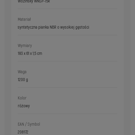
Wozinsky WNSP-15R
Materiał
syntetyczna pianka NBR o wysokiej gęstości
Wymiary
183 x 61 x 1,5 cm
Waga
1200 g
Kolor
różowy
EAN / Symbol
208172