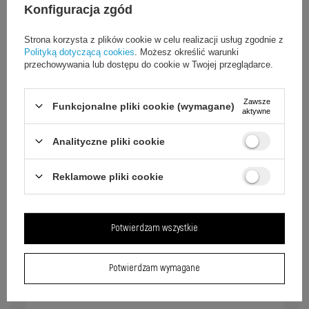
Konfiguracja zgód
Strona korzysta z plików cookie w celu realizacji usług zgodnie z
Polityką dotyczącą cookies
. Możesz określić warunki
przechowywania lub dostępu do cookie w Twojej przeglądarce.
Zawsze
Funkcjonalne pliki cookie (wymagane)
aktywne
Analityczne pliki cookie
Reklamowe pliki cookie
Pasek i pokrowiec ułatwiają
transport maty do ćwiczeń
Potwierdzam wszystkie
Mata Wozinsky WNSP-15R jest wyposażona w
pasek z elastycznymi pętlami, które pomagają
Potwierdzam wymagane
utrzymać ją po zwinięciu, oraz ażurowy pokrowiec
z długim uchwytem do przewieszenia przez ramię.