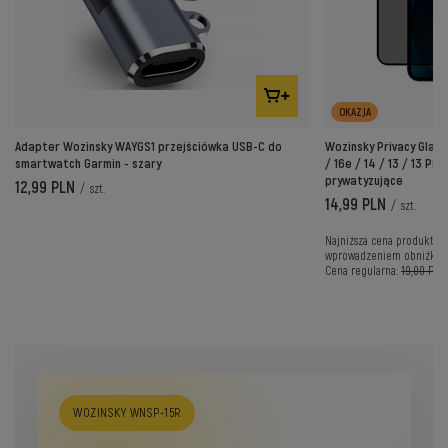
OKAZJA
Adapter Wozinsky WAYGS1 przejściówka USB-C do
Wozinsky Privacy Glas
smartwatch Garmin - szary
/ 16e / 14 / 13 / 13 Pro
prywatyzujące
12,99 PLN
/
szt.
14,99 PLN
/
szt.
Najniższa cena produktu w
wprowadzeniem obniżki:
Cena regularna:
19,00 PLN
WOZINSKY WNSP-15R