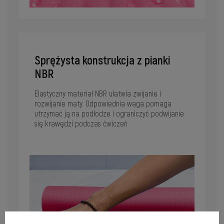
Sprężysta konstrukcja z pianki
NBR
Elastyczny materiał NBR ułatwia zwijanie i
rozwijanie maty. Odpowiednia waga pomaga
utrzymać ją na podłodze i ograniczyć podwijanie
się krawędzi podczas ćwiczeń.