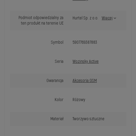
Podmiot odpowiedzialny za
Hurtel Sp. z o.o.
Więcej
ten produkt na terenie UE
Symbol
5907769387883
Seria
Wozinsky Active
Gwarancja
Akcesoria GSM
Kolor
Różowy
Materiał
Tworzywo sztuczne