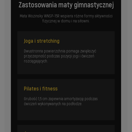
Zastosowania maty gimnastycznej
Mata Wozinsky WNSP-15R wspiera różne formy aktywności
fizycznej w domu i na siłowni.
Joga i stretching
Dwustronna powierzchnia pomaga zwiększyć
przyczepność podczas pozycji jogi i ćwiczeń
rozciągających.
Pilates i fitness
Grubość 1,5 cm zapewnia amortyzację podczas
ćwiczeń wykonywanych na podłodze.