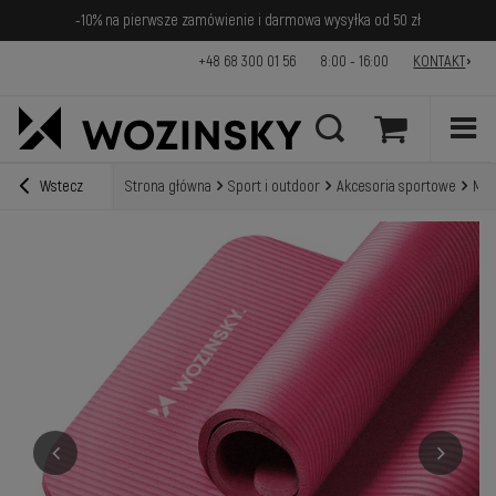
-10% na pierwsze zamówienie i darmowa wysyłka od 50 zł
+48 68 300 01 56
8:00 - 16:00
KONTAKT
Wstecz
Strona główna
Sport i outdoor
Akcesoria sportowe
Mat