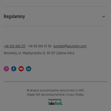
Regulaminy
+48 534 990 277
+48 68 300 01 56
kontakt@wozinsky.com
Wozinsky
,
ul. Międzyrzecka 12
,
65-127
Zielona Góra
W sklepie prezentujemy ceny brutto (z VAT).
Stawki VAT dla konsumentów z kraju:
Polska
.