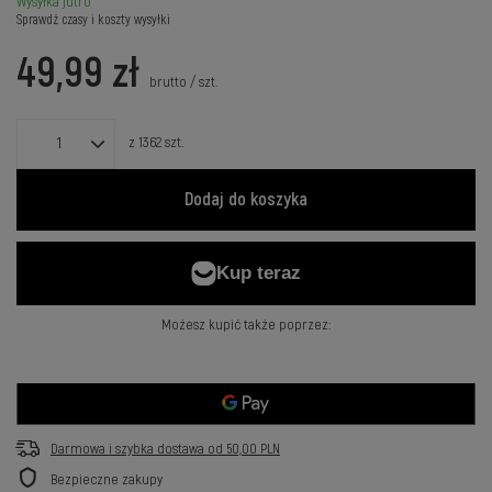
Wysyłka
jutro
Sprawdź czasy i koszty wysyłki
49,99 zł
brutto
/
szt.
z
1362
szt.
Dodaj do koszyka
Możesz kupić także poprzez:
Darmowa i szybka dostawa
od
50,00 PLN
Bezpieczne zakupy