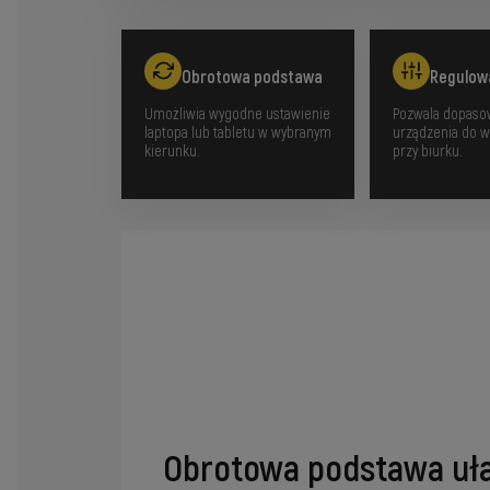
Obrotowa podstawa
Regulow
Umożliwia wygodne ustawienie
Pozwala dopaso
laptopa lub tabletu w wybranym
urządzenia do w
kierunku.
przy biurku.
Obrotowa podstawa uł