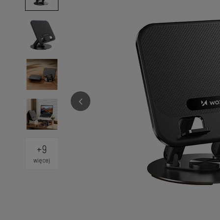
+
9
więcej