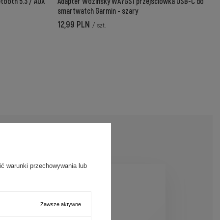
tooth 5.3 / AUX
Adapter Wozinsky WAYGS1 przejściówka USB-C do
smartwatch Garmin - szary
12,99 PLN
/
szt.
ić warunki przechowywania lub
Zawsze aktywne