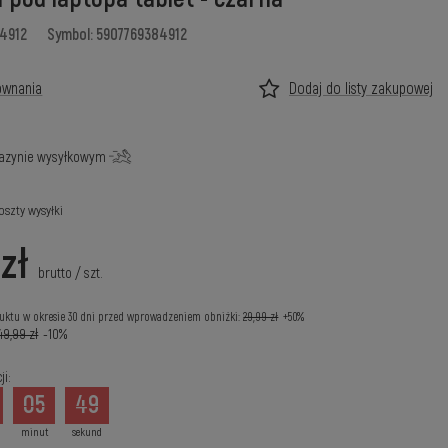
84912
Symbol: 5907769384912
ównania
Dodaj do listy zakupowej
azynie wysyłkowym
oszty wysyłki
zł
brutto
/
szt.
uktu w okresie 30 dni przed wprowadzeniem obniżki:
29,99 zł
+50%
49,99 zł
-10%
i:
05
48
minut
sekund