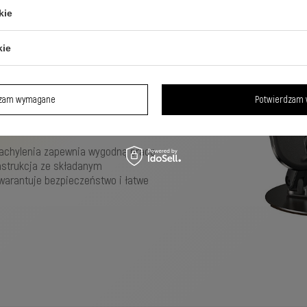
kie
kie
stawka pod
t
dzam wymagane
Potwierdzam 
achylenia zapewnia wygodną pracę
onstrukcja ze składanym
arantuje bezpieczeństwo i łatwe