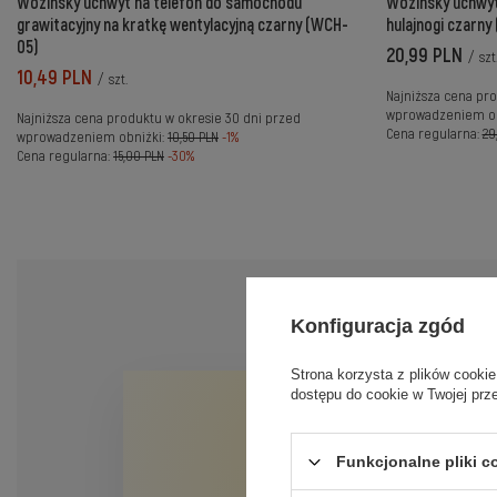
Wozinsky uchwyt na telefon do samochodu
Wozinsky uchwyt
grawitacyjny na kratkę wentylacyjną czarny (WCH-
hulajnogi czarn
05)
20,99 PLN
/
szt
10,49 PLN
/
szt.
Najniższa cena pro
wprowadzeniem ob
Najniższa cena produktu w okresie 30 dni przed
Cena regularna:
29
wprowadzeniem obniżki:
10,50 PLN
-1%
Cena regularna:
15,00 PLN
-30%
Konfiguracja zgód
Strona korzysta z plików cookie
dostępu do cookie w Twojej prz
Funkcjonalne pliki 