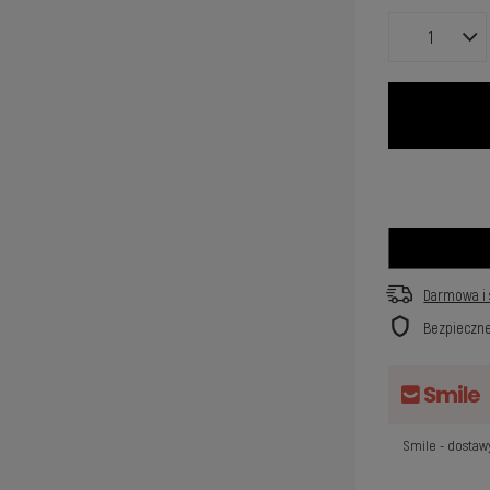
Darmowa i 
Bezpieczn
Smile - dosta