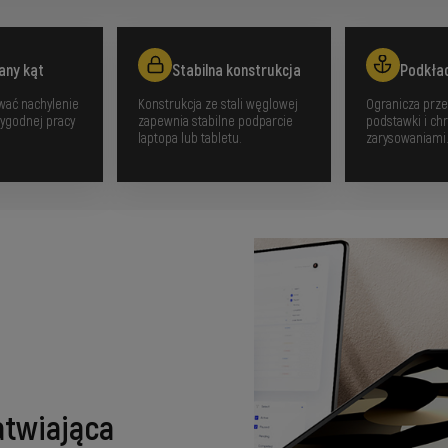
any kąt
Stabilna konstrukcja
Podkła
wać nachylenie
Konstrukcja ze stali węglowej
Ogranicza prze
ygodnej pracy
zapewnia stabilne podparcie
podstawki i chr
laptopa lub tabletu.
zarysowaniami
atwiająca