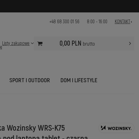
+48 68 300 01 56
8:00 - 16:00
KONTAKT
0,00 PLN
Listy zakupowe
brutto
ię
SPORT I OUTDOOR
DOM I LIFESTYLE
ka Wozinsky WRS-K75
 pod laptopa tablet - czarna