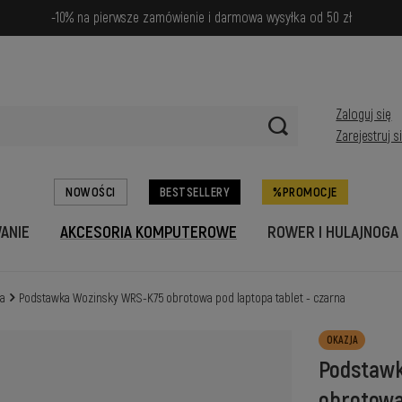
-10% na pierwsze zamówienie i darmowa wysyłka od 50 zł
Zaloguj się
Zarejestruj s
NOWOŚCI
BESTSELLERY
PROMOCJE
WANIE
AKCESORIA KOMPUTEROWE
ROWER I HULAJNOGA
pa
Podstawka Wozinsky WRS-K75 obrotowa pod laptopa tablet - czarna
OKAZJA
Podstaw
obrotowa