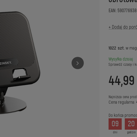
EAN: 59077693
+ Dodaj do por
1022
szt.
w mag
Wysyłka
dzisiaj
Sprawdź czasy i k
44,99 
Najniższa cena prod
Cena regularna:
Do końca promocj
09
20
dni
godzin