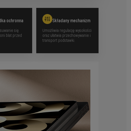
dka ochronna
Składany mechanizm
suwanie się
Umożliwia regulację wysokości
oni blat przed
oraz ułatwia przechowywanie i
.
transport podstawki.