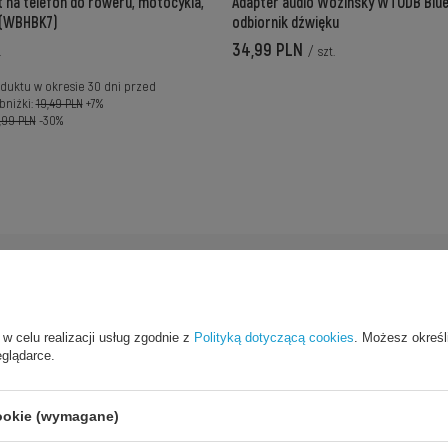
 na telefon do roweru, motocykla,
Adapter audio Wozinsky WTODB Blue
y (WBHBK7)
odbiornik dźwięku
34,99 PLN
.
/
szt.
duktu w okresie 30 dni przed
niżki:
19,49 PLN
+7%
,99 PLN
-30%
 w celu realizacji usług zgodnie z
Polityką dotyczącą cookies
. Możesz określ
eglądarce.
cookie (wymagane)