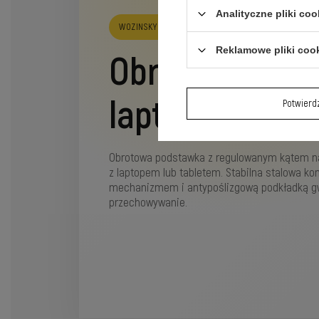
Analityczne pliki coo
WOZINSKY WRS-K75
Reklamowe pliki coo
Obrotowa pod
laptopa i table
Potwier
Obrotowa podstawka z regulowanym kątem n
z laptopem lub tabletem. Stabilna stalowa k
mechanizmem i antypoślizgową podkładką gw
przechowywanie.