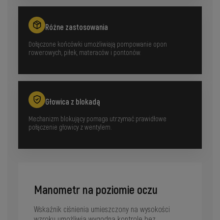
Różne zastosowania
Dołączone końcówki umożliwiają pompowanie opon
rowerowych, piłek, materaców i pontonów.
Głowica z blokadą
Mechanizm blokujący pomaga utrzymać prawidłowe
połączenie głowicy z wentylem.
Manometr na poziomie oczu
Wskaźnik ciśnienia umieszczony na wysokości
wzroku umożliwia wygodną kontrolę bez