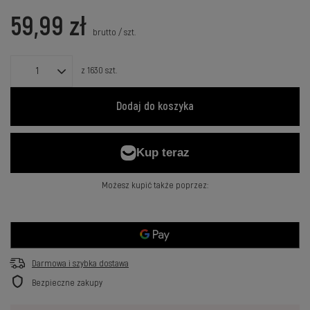
59,99 zł
brutto
/
szt.
z
1630
szt.
Dodaj do koszyka
Możesz kupić także poprzez:
Darmowa i szybka dostawa
Bezpieczne zakupy