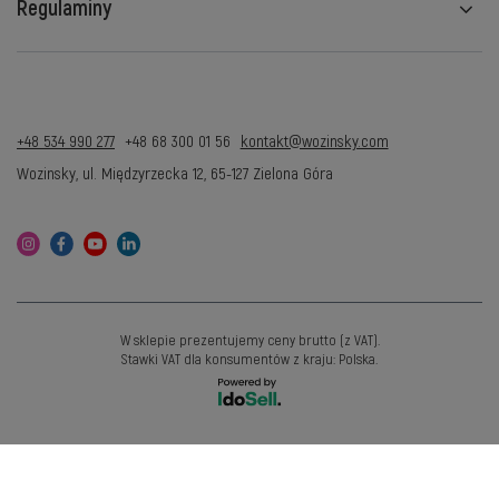
Regulaminy
+48 534 990 277
+48 68 300 01 56
kontakt@wozinsky.com
Wozinsky
,
ul. Międzyrzecka 12
,
65-127
Zielona Góra
W sklepie prezentujemy ceny brutto (z VAT).
Stawki VAT dla konsumentów z kraju:
Polska
.