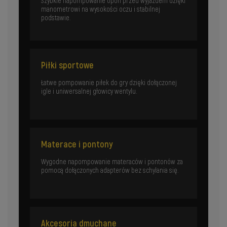
Szybkie napompowanie opon przed wyjazdem dzięki
manometrowi na wysokości oczu i stabilnej
podstawie.
Piłki sportowe
Łatwe pompowanie piłek do gry dzięki dołączonej
igle i uniwersalnej głowicy wentylu.
Materace i pontony
Wygodne napompowanie materaców i pontonów za
pomocą dołączonych adapterów bez schylania się.
Akcesoria dmuchane