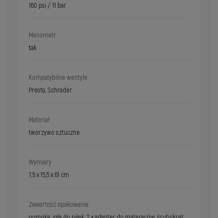
160 psi / 11 bar
Manometr
tak
Kompatybilne wentyle
Presta, Schrader
Materiał
tworzywo sztuczne
Wymiary
7,5 x 15,5 x 61 cm
Zawartość opakowania
pompka, igła do piłek, 2 x adapter do materaców, śrubokręt