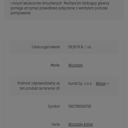
i innych akcesoriów dmuchanych. Mechanizm blokujący głowicy
pomaga utrzymać prawidłowe połączenie z wentylem podczas
pompowania.
Cena sugerowana
59,99 PLN
/
szt.
Marka
Wozinsky
Podmiot odpowiedzialny za
Hurtel Sp. z o.o.
Więcej
ten produkt na terenie UE
Symbol
5907769380792
Seria
Wozinsky Active