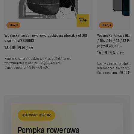
OKAZJA
OKAZJA
Wozinsky torba rowerowa podwójna plecak 2w1 30l
Wozinsky Privacy Glas
czarna (WBB30BK)
/ 16e / 14 / 13 / 13 Pro
prywatyzujące
139,99 PLN
/
szt.
14,99 PLN
/
szt.
Najniższa cena produktu w okresie 30 dni przed
wprowadzeniem obniżki:
129,99 PLN
+7%
Najniższa cena produktu w
Cena regularna:
179,00 PLN
-22%
wprowadzeniem obniżki:
Cena regularna:
19,00 PLN
WOZINSKY WPR-02
Pompka rowerowa