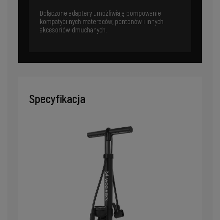
Dołączone adaptery umożliwiają pompowanie
kompatybilnych materaców, pontonów i innych
akcesoriów dmuchanych.
Specyfikacja