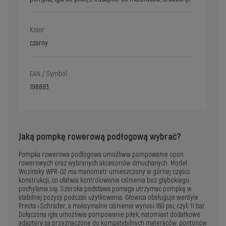
Kolor
czarny
EAN / Symbol
198883
Jaką pompkę rowerową podłogową wybrać?
Pompka rowerowa podłogowa umożliwia pompowanie opon
rowerowych oraz wybranych akcesoriów dmuchanych. Model
Wozinsky WPR-02 ma manometr umieszczony w górnej części
konstrukcji, co ułatwia kontrolowanie ciśnienia bez głębokiego
pochylania się. Szeroka podstawa pomaga utrzymać pompkę w
stabilnej pozycji podczas użytkowania. Głowica obsługuje wentyle
Presta i Schrader, a maksymalne ciśnienie wynosi 160 psi, czyli 11 bar.
Dołączona igła umożliwia pompowanie piłek, natomiast dodatkowe
adaptery są przeznaczone do kompatybilnych materaców, pontonów