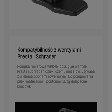
Kompatybilność z wentylami
Presta i Schrader
Pompka rowerowa WPR-02 obsługuje wentyle
Presta i Schrader, dzięki czemu może być używana
z wieloma oponami rowerowymi. Do pompowania
piłek, materaców i pontonów służą dołączone
końcówki.