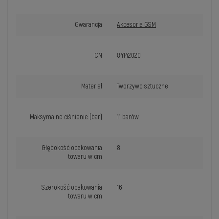
Gwarancja
Akcesoria GSM
CN
84142020
Materiał
Tworzywo sztuczne
Maksymalne ciśnienie (bar)
11 barów
Głębokość opakowania
8
towaru w cm
Szerokość opakowania
16
towaru w cm