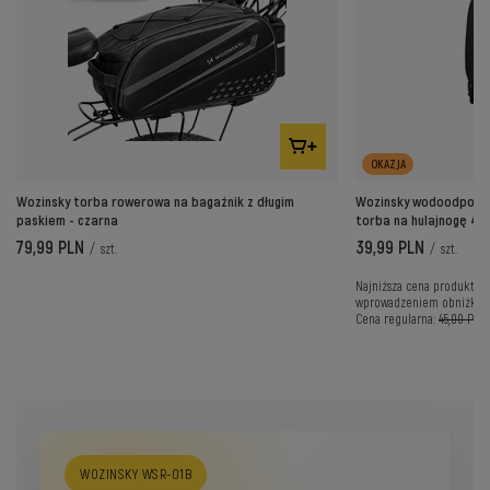
OKAZJA
Wozinsky torba rowerowa na bagażnik z długim
Wozinsky wodoodporna 
paskiem - czarna
torba na hulajnogę 4l
79,99 PLN
39,99 PLN
/
szt.
/
szt.
Najniższa cena produktu w
wprowadzeniem obniżki:
Cena regularna:
45,00 PLN
WOZINSKY WSR-01B