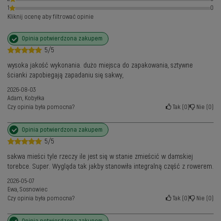
1
0
Kliknij ocenę aby filtrować opinie
Opinia potwierdzona zakupem
5/5
wysoka jakość wykonania. dużo miejsca do zapakowania, sztywne
ścianki zapobiegają zapadaniu się sakwy,
2026-08-03
Adam, Kobyłka
Czy opinia była pomocna?
Tak
0
Nie
0
Opinia potwierdzona zakupem
5/5
sakwa mieści tyle rzeczy ile jest się w stanie zmieścić w damskiej
torebce. Super. Wygląda tak jakby stanowiła integralną część z rowerem.
2026-05-07
Ewa, Sosnowiec
Czy opinia była pomocna?
Tak
0
Nie
0
Opinia potwierdzona zakupem