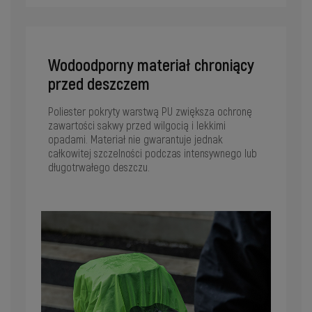
Wodoodporny materiał chroniący
przed deszczem
Poliester pokryty warstwą PU zwiększa ochronę
zawartości sakwy przed wilgocią i lekkimi
opadami. Materiał nie gwarantuje jednak
całkowitej szczelności podczas intensywnego lub
długotrwałego deszczu.