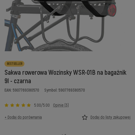
BESTSELLER
Sakwa rowerowa Wozinsky WSR-01B na bagażnik
9l - czarna
EAN: 5907769380570
Symbol: 5907769380570
5.00/5.00
Opinie (3)
+ Dodaj do porównania
Dodaj do listy zakupowej