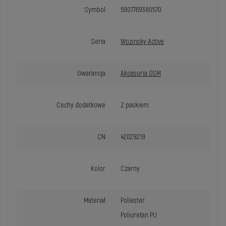
Symbol
5907769380570
Seria
Wozinsky Active
Gwarancja
Akcesoria GSM
Cechy dodatkowe
Z paskiem
CN
42029219
Kolor
Czarny
Materiał
Poliester
Poliuretan PU