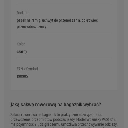
Dodatki
pasek na ramię, uchwyt do przenoszenia, pokrowiec
przeciwdeszczowy
Kolor
czarny
EAN / Symbol
198905
Jaką sakwę rowerową na bagażnik wybrać?
Sakwa rowerowa na bagażnik to praktyczne rozwiązanie do
przewożenia przedmiotów podczas jazdy. Model Wozinsky WSR-01B
ma pojemność 9 l, dzięki czemu umożliwia przechowywanie odzieży,