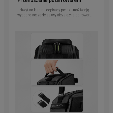
Przenoszenie poza rowerem
Uchwyt na klapie i odpinany pasek umożliwiają
wygodne noszenie sakwy niezależnie od roweru.