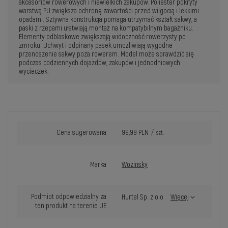
akcesoriów rowerowych i niewielkich zakupów. Poliester pokryty
warstwą PU zwiększa ochronę zawartości przed wilgocią i lekkimi
opadami. Sztywna konstrukcja pomaga utrzymać kształt sakwy, a
paski z rzepami ułatwiają montaż na kompatybilnym bagażniku.
Elementy odblaskowe zwiększają widoczność rowerzysty po
zmroku. Uchwyt i odpinany pasek umożliwiają wygodne
przenoszenie sakwy poza rowerem. Model może sprawdzić się
podczas codziennych dojazdów, zakupów i jednodniowych
wycieczek.
Cena sugerowana
99,99 PLN
/
szt.
Marka
Wozinsky
Podmiot odpowiedzialny za
Hurtel Sp. z o.o.
Więcej
ten produkt na terenie UE