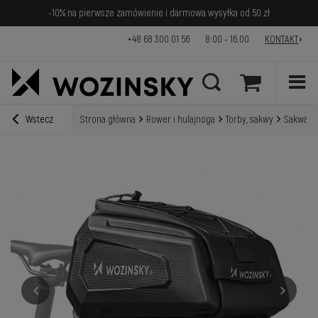
-10% na pierwsze zamówienie i darmowa wysyłka od 50 zł
+48 68 300 01 56
8:00 - 16:00
KONTAKT
Wstecz
Strona główna
Rower i hulajnoga
Torby, sakwy
Sakwa ro