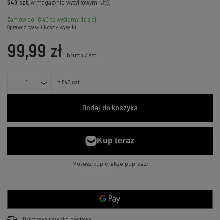
549
szt.
w magazynie wysyłkowym
Zamów do
18:40 to wyślemy dzisiaj
Sprawdź czasy i koszty wysyłki
99,99 zł
brutto
/
szt.
z
549
szt.
Dodaj do koszyka
Możesz kupić także poprzez:
Darmowa i szybka dostawa