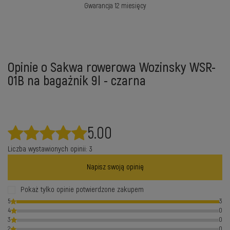
Gwarancja 12 miesięcy
Opinie o Sakwa rowerowa Wozinsky WSR-
01B na bagażnik 9l - czarna
5.00
Liczba wystawionych opinii: 3
Napisz swoją opinię
Pokaż tylko opinie potwierdzone zakupem
5
3
4
0
3
0
2
0