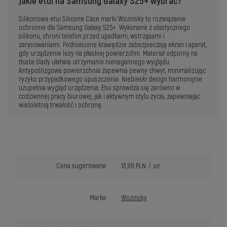
Jakie etui na Samsung Galaxy S25+ wybrać?
Silikonowe etui Silicone Case marki Wozinsky to rozwiązanie
ochronne dla Samsung Galaxy S25+. Wykonane z elastycznego
silikonu, chroni telefon przed upadkami, wstrząsami i
zarysowaniami. Podniesione krawędzie zabezpieczają ekran i aparat,
gdy urządzenie leży na płaskiej powierzchni. Materiał odporny na
tłuste ślady ułatwia utrzymanie nienagannego wyglądu.
Antypoślizgowa powierzchnia zapewnia pewny chwyt, minimalizując
ryzyko przypadkowego upuszczenia. Niebieski design harmonijnie
uzupełnia wygląd urządzenia. Etui sprawdza się zarówno w
codziennej pracy biurowej, jak i aktywnym stylu życia, zapewniając
wieloletnią trwałość i ochronę.
Cena sugerowana
13,99 PLN
/
szt.
Marka
Wozinsky