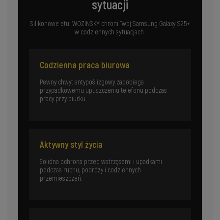
sytuacji
Silikonowe etui WOZINSKY chroni Twój Samsung Galaxy S25+
w codziennych sytuacjach.
Codzienna praca biurowa
Pewny chwyt antypoślizgowy zapobiega
przypadkowemu upuszczeniu telefonu podczas
pracy przy biurku.
Aktywny styl życia
Solidna ochrona przed wstrząsami i upadkami
podczas ruchu, podróży i codziennych
przemieszczeń.