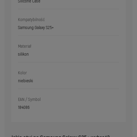
Silicone Case
Kompatybilność
Samsung Galaxy S25+
Materiał
silikon
Kolor
niebieski
EAN / Symbol
184086