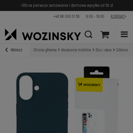
-10% na pierwsze zamówienie i darmowa wysyłka od 50 zł
+48 68 300 01 56
8:00 - 16:00
KONTAKT
Wstecz
Strona główna
Akcesoria mobilne
Etui i case
Silikonowe