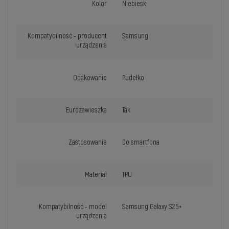
Kolor
Niebieski
Kompatybilność - producent
Samsung
urządzenia
Opakowanie
Pudełko
Eurozawieszka
Tak
Zastosowanie
Do smartfona
Materiał
TPU
Kompatybilność - model
Samsung Galaxy S25+
urządzenia