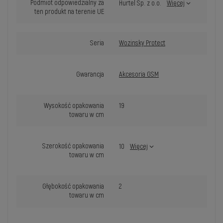
Podmiot odpowiedzialny za
Hurtel Sp. z o.o.
Więcej
ten produkt na terenie UE
Seria
Wozinsky Protect
Gwarancja
Akcesoria GSM
Wysokość opakowania
19
towaru w cm
Szerokość opakowania
10
Więcej
towaru w cm
Głębokość opakowania
2
towaru w cm