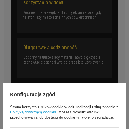
Korzystanie w domu
Podniesione krawędzie chronią ekran i aparat, gdy
telefon leży na stołach i innych powierzchniach.
Długotrwała codzienność
Odporny na tłuste ślady materiał łatwo się czyści i
zachowuje elegancki wygląd przez lata użytkowania.
Konfiguracja zgód
Specyfikacja
Strona korzysta z plików cookie w celu realizacji usług zgodnie z
Polityką dotyczącą cookies
. Możesz określić warunki
przechowywania lub dostępu do cookie w Twojej przeglądarce.