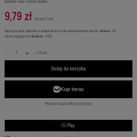
Sprawdź czasy i koszty wysyłki
9,79 zł
brutto
/
szt.
Najniższa cena produktu w okresie 30 dni przed wprowadzeniem obniżki:
10,49 zł
-6%
Cena regularna:
13,99 zł
-30%
z
75
szt.
Dodaj do koszyka
Możesz kupić także poprzez: