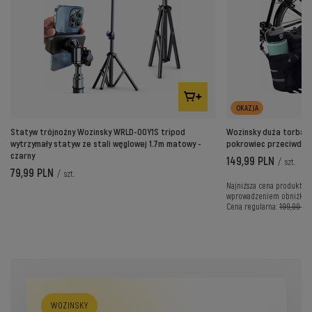
OKAZJA
Statyw trójnożny Wozinsky WRLD-00Y1S tripod
Wozinsky duża torba r
wytrzymały statyw ze stali węglowej 1.7m matowy -
pokrowiec przeciwdes
czarny
149,99 PLN
/
szt.
79,99 PLN
/
szt.
Najniższa cena produktu w
wprowadzeniem obniżki:
Cena regularna:
199,00 PL
WOZINSKY