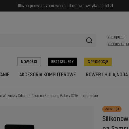
-10% na pierwsze zamówienie i darmowa wysyłka od 50 zł
Zaloguj się
Zarejestruj s
NOWOŚCI
BESTSELLERY
PROMOCJE
WANIE
AKCESORIA KOMPUTEROWE
ROWER I HULAJNOGA
ui Wozinsky Silicone Case na Samsung Galaxy S25+ - niebieskie
PROMOCJA
Silikonow
na Samsu