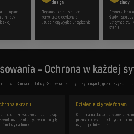
design
ślady
ran i aparat
Elegancki kolor i smukła
Powierzchnia o
iami, gdy
konstrukcja doskonale
ślady i zabrud
łaskiej
uzupełniają wygląd urządzenia.
utrzymać etui
stanie.
sowania – Ochrona w każdej sy
hroni Twój Samsung Galaxy S25+ w codziennych sytuacjach, gdzie ryzyko upadk
chrona ekranu
Dzielenie się telefonem
dniesione krawędzie zabezpieczają
Odporna na tłuste ślady powierzchn
świetlacz przed zarysowaniami gdy
pozostaje czysta i estetyczna mimo
lefon leży na biurku.
częstego dotyku rąk.