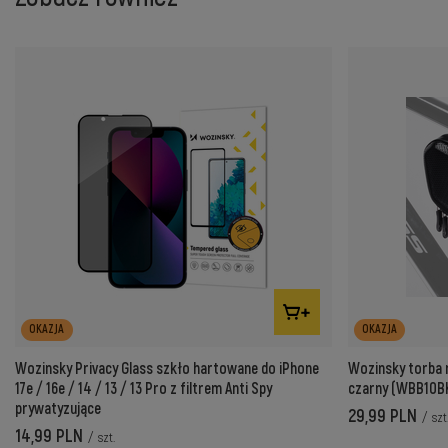
OKAZJA
OKAZJA
Wozinsky Privacy Glass szkło hartowane do iPhone
Wozinsky torba 
17e / 16e / 14 / 13 / 13 Pro z filtrem Anti Spy
czarny (WBB10B
prywatyzujące
29,99 PLN
/
szt
14,99 PLN
/
szt.