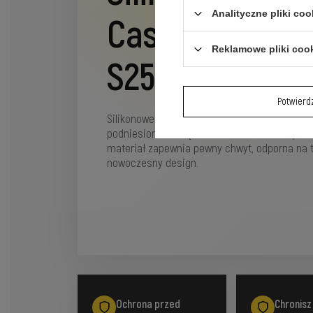
Analityczne pliki coo
Case na Sams
Reklamowe pliki coo
S25+
Potwier
Silikonowe etui chroni telefon przed upadkam
podniesione krawędzie dodatkowo zabezpiecza
materiał zapewnia pewny chwyt, odporna na t
nowoczesny design.
Ochrona przed
Chronisz