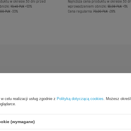
duktu w okresie 30 dni przed
Najniższa cena produktu w okresie 30 d
niżki:
19,49 PLN
+53%
wprowadzeniem obniżki:
53,98 PLN
+5%
,00 PLN
-33%
Cena regularna:
79,00 PLN
-28%
 w celu realizacji usług zgodnie z
Polityką dotyczącą cookies
. Możesz określ
eglądarce.
 Silicone
cookie (wymagane)