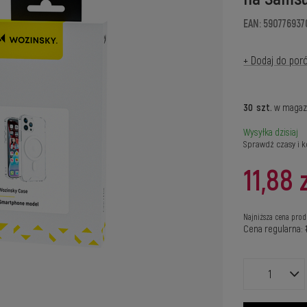
EAN: 590776937
+ Dodaj do por
30
szt.
w magaz
Wysyłka
dzisiaj
Sprawdź czasy i k
11,88 
Najniższa cena prod
Cena regularna: