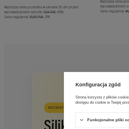
Najniższa cena pro
wprowadzeniem ob
Najniższa cena produktu w okresie 30 dni przed
Cena regularna:
45
wprowadzeniem obniżki:
11,24 PLN
+33%
Cena regularna:
19,00 PLN
-21%
Konfiguracja zgód
Strona korzysta z plików cookie
dostępu do cookie w Twojej prz
WOZINSKY
Silikonowe etui
Funkcjonalne pliki 