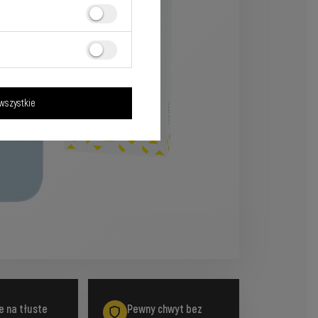
wszystkie
 na tłuste
Pewny chwyt bez