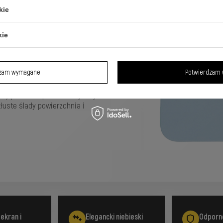
kie
ung Galaxy
kie
dzam wymagane
Potwierdzam 
i, wstrząsami i zarysowaniami, a
ją ekran i aparat. Elastyczny
łuste ślady powierzchnia i
 ekran i
Elegancki niebieski
Odporne