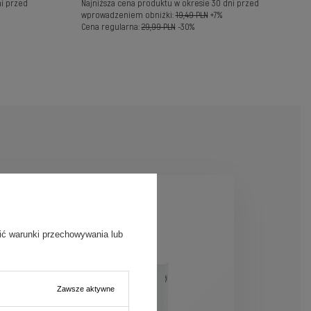
ni przed
Najniższa cena produktu w okresie 30 dni przed
wprowadzeniem obniżki:
19,49 PLN
+7%
Cena regularna:
29,99 PLN
-30%
ić warunki przechowywania lub
Zawsze aktywne