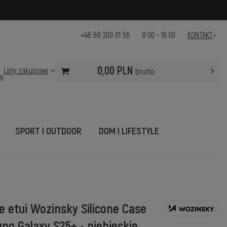
+48 68 300 01 56
8:00 - 16:00
KONTAKT
0,00 PLN
Listy zakupowe
brutto
ię
SPORT I OUTDOOR
DOM I LIFESTYLE
e etui Wozinsky Silicone Case
ng Galaxy S25+ - niebieskie