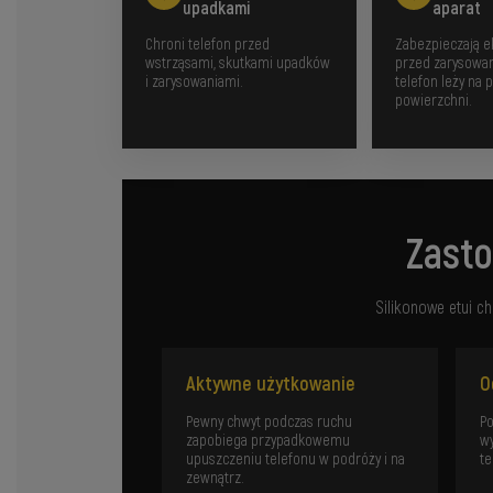
upadkami
aparat
Chroni telefon przed
Zabezpieczają ek
wstrząsami, skutkami upadków
przed zarysowan
i zarysowaniami.
telefon leży na p
powierzchni.
Zasto
Silikonowe etui c
Aktywne użytkowanie
O
Pewny chwyt podczas ruchu
Po
zapobiega przypadkowemu
wy
upuszczeniu telefonu w podróży i na
te
zewnątrz.