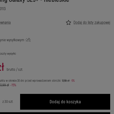
0113
ównania
Dodaj do listy zakupowej
ynie wysyłkowym
oszty wysyłki
zł
brutto
/
szt.
uktu w okresie 30 dni przed wprowadzeniem obniżki:
12,58 zł
-5%
13,99 zł
-15%
Dodaj do koszyka
z
30
szt.