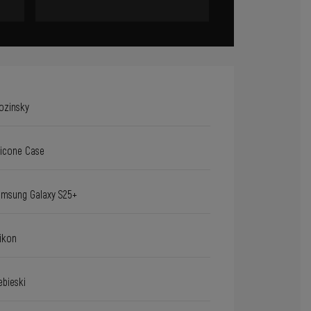
ozinsky
licone Case
msung Galaxy S25+
likon
ebieski