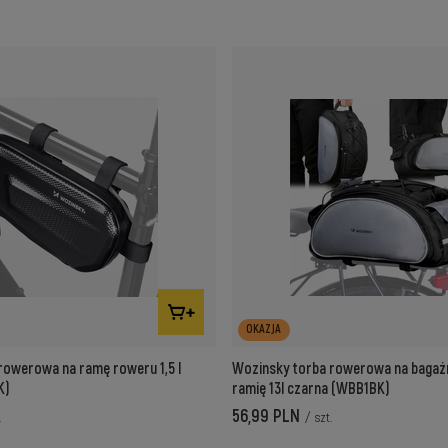
OKAZJA
rowerowa na ramę roweru 1,5 l
Wozinsky torba rowerowa na bagażn
K)
ramię 13l czarna (WBB1BK)
56,99 PLN
.
/
szt.