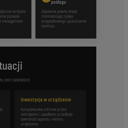
poślizgu
dporna na tłuste
Zapewnia pewny chwyt,
zenia pozwala
minimalizując ryzyko
 w nienagannym
przypadkowego upuszczenia
telefonu.
tuacji
u jest największe.
Inwestycja w urządzenie
ia
Kompleksowa ochrona przed
wstrząsami i upadkami przedłuża
żywotność aparatu i ekranu
urządzenia.