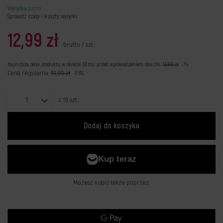
Wysyłka
jutro
Sprawdź czasy i koszty wysyłki
12,99 zł
brutto
/
szt.
Najniższa cena produktu w okresie 30 dni przed wprowadzeniem obniżki:
13,99 zł
-7%
Cena regularna:
19,99 zł
-35%
z
19
szt.
Dodaj do koszyka
Możesz kupić także poprzez: