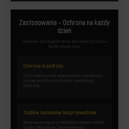
Zastosowania – Ochrona na każdy
dzień
Silikonowe etui MagSafe chroni Twój Galaxy S25 Ultra w
każdej sytuacji życia.
Ochrona w podróży
Chroni telefon przed zarysowaniami i uderzeniami
podczas podróży samochodem i komunikacji
publicznej.
Szybkie ładowanie bezprzewodowe
Wbudowany magnes pozwala łatwo ładować telefon
na stacji MagSafe bez zdejmowania etui.