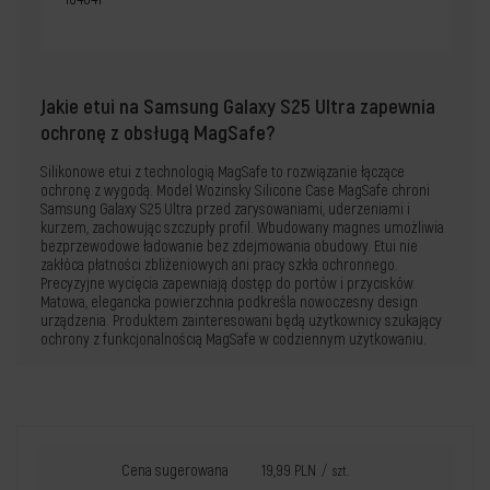
Jakie etui na Samsung Galaxy S25 Ultra zapewnia
ochronę z obsługą MagSafe?
Silikonowe etui z technologią MagSafe to rozwiązanie łączące
ochronę z wygodą. Model Wozinsky Silicone Case MagSafe chroni
Samsung Galaxy S25 Ultra przed zarysowaniami, uderzeniami i
kurzem, zachowując szczupły profil. Wbudowany magnes umożliwia
bezprzewodowe ładowanie bez zdejmowania obudowy. Etui nie
zakłóca płatności zbliżeniowych ani pracy szkła ochronnego.
Precyzyjne wycięcia zapewniają dostęp do portów i przycisków.
Matowa, elegancka powierzchnia podkreśla nowoczesny design
urządzenia. Produktem zainteresowani będą użytkownicy szukający
ochrony z funkcjonalnością MagSafe w codziennym użytkowaniu.
Cena sugerowana
19,99 PLN
/
szt.