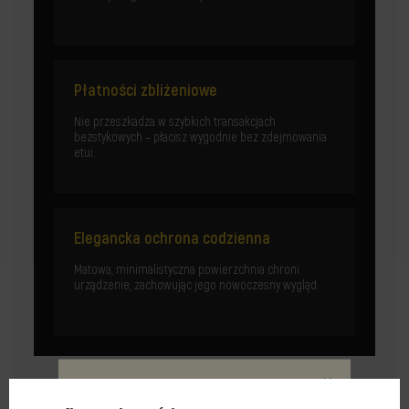
Płatności zbliżeniowe
Nie przeszkadza w szybkich transakcjach
bezstykowych – płacisz wygodnie bez zdejmowania
etui.
Elegancka ochrona codzienna
Matowa, minimalistyczna powierzchnia chroni
urządzenie, zachowując jego nowoczesny wygląd.