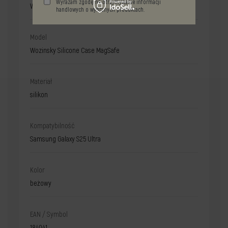
Wyrażam zgodę na otrzymywanie informacji
Wozinsky
handlowych o wybranych produktach.
Model
Wozinsky Silicone Case MagSafe
Materiał
silikon
Kompatybilność
Samsung Galaxy S25 Ultra
Kolor
beżowy
EAN / Symbol
184041