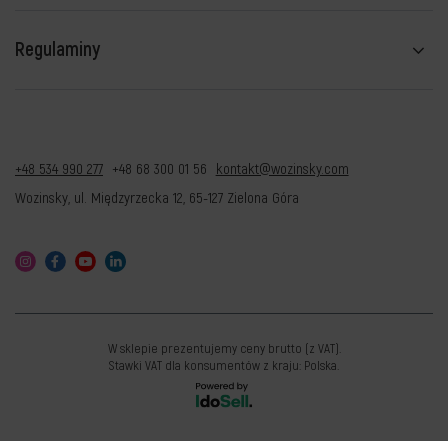
Regulaminy
+48 534 990 277
+48 68 300 01 56
kontakt@wozinsky.com
Wozinsky
,
ul. Międzyrzecka 12
,
65-127
Zielona Góra
W sklepie prezentujemy ceny brutto (z VAT).
Stawki VAT dla konsumentów z kraju:
Polska
.