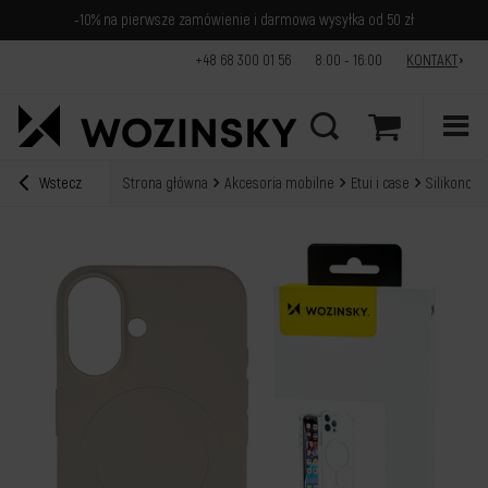
-10% na pierwsze zamówienie i darmowa wysyłka od 50 zł
+48 68 300 01 56
8:00 - 16:00
KONTAKT
Wstecz
Strona główna
Akcesoria mobilne
Etui i case
Silikonow