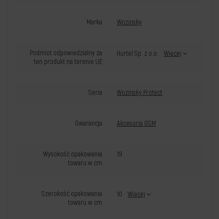
Marka
Wozinsky
Podmiot odpowiedzialny za
Hurtel Sp. z o.o.
Więcej
ten produkt na terenie UE
Seria
Wozinsky Protect
Gwarancja
Akcesoria GSM
Wysokość opakowania
19
towaru w cm
Szerokość opakowania
10
Więcej
towaru w cm