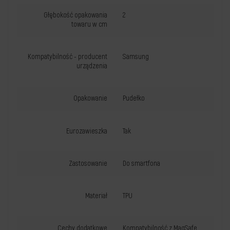
Głębokość opakowania
2
towaru w cm
Kompatybilność - producent
Samsung
urządzenia
Opakowanie
Pudełko
Eurozawieszka
Tak
Zastosowanie
Do smartfona
Materiał
TPU
Cechy dodatkowe
Kompatybilność z MagSafe