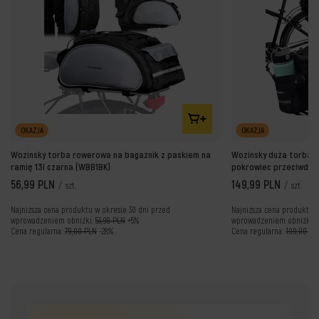
OKAZJA
OKAZJA
Wozinsky torba rowerowa na bagażnik z paskiem na
Wozinsky duża torba r
ramię 13l czarna (WBB1BK)
pokrowiec przeciwdes
56,99 PLN
149,99 PLN
/
szt.
/
szt.
Najniższa cena produktu w okresie 30 dni przed
Najniższa cena produktu w
wprowadzeniem obniżki:
53,98 PLN
+5%
wprowadzeniem obniżki:
Cena regularna:
79,00 PLN
-28%
Cena regularna:
199,00 PL