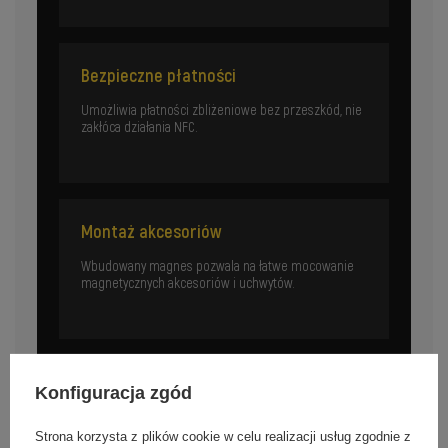
Bezpieczne płatności
Umożliwia płatności zbliżeniowe bez przeszkód, nie
zakłóca działania NFC.
Montaż akcesoriów
Wbudowany magnes pozwala na łatwe mocowanie
magnetycznych akcesoriów i uchwytów.
Konfiguracja zgód
Specyfikacja
Strona korzysta z plików cookie w celu realizacji usług zgodnie z