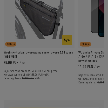
OKAZJA
OKAZJA
Wozinsky torba rowerowa na ramę roweru 3.5 l szara
Wozinsky Privacy Glas
(WBB15BK)
/ 16e / 14 / 13 / 13 Pro
prywatyzujące
79,99 PLN
/
szt.
14,99 PLN
/
szt.
Najniższa cena produktu w okresie 30 dni przed
wprowadzeniem obniżki:
55,99 PLN
+42%
Najniższa cena produktu w
Cena regularna:
109,00 PLN
-27%
wprowadzeniem obniżki:
Cena regularna:
19,00 PLN