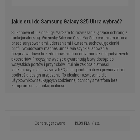
Jakie etui do Samsung Galaxy S25 Ultra wybrać?
Silikonowe etui z obsługą MagSafe to rozwiązanie łączące ochronę z
funkcjonalnością. Wozinsky Silicone Case MagSafe chroni smartfona
przed zarysowaniami, uderzeniami i kurzem, zachowując cienki
profil. Wbudowany magnes umożliwia szybkie ładowanie
bezprzewodowe bez zdejmowania etui oraz montaż magnetycznych
akcesoriów. Precyzyjne wycięcia gwarantują łatwy dostęp do
wszystkich portów i przycisków. Etui nie zakłóca płatności
zbliżeniowych ani działania NFC, a elegancka matowa powierzchnia
podkreśla design urządzenia. To idealne rozwiązanie dla
użytkowników szukających codziennej ochrony smartfona bez
kompromisu na funkcjonalność.
Cena sugerowana
19,99 PLN
/
szt.