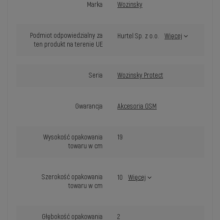
Marka
Wozinsky
Podmiot odpowiedzialny za
Hurtel Sp. z o.o.
Więcej
ten produkt na terenie UE
Seria
Wozinsky Protect
Gwarancja
Akcesoria GSM
Wysokość opakowania
19
towaru w cm
Szerokość opakowania
10
Więcej
towaru w cm
Głębokość opakowania
2