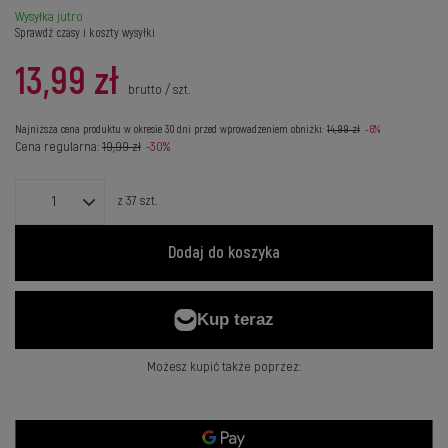
Wysyłka
jutro
Sprawdź czasy i koszty wysyłki
13,99 zł
brutto
/
szt.
Najniższa cena produktu w okresie 30 dni przed wprowadzeniem obniżki:
14,99 zł
-6%
Cena regularna:
19,99 zł
-30%
z
37
szt.
Dodaj do koszyka
Możesz kupić także poprzez: