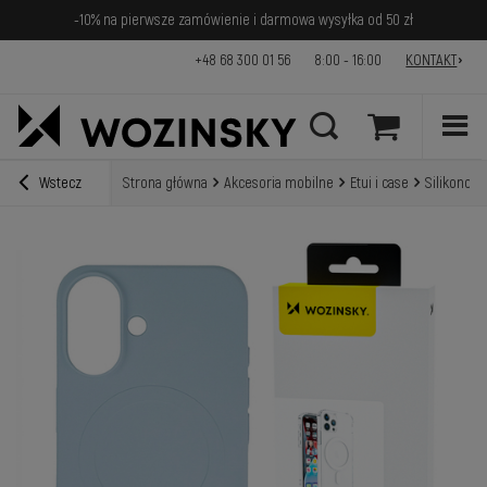
-10% na pierwsze zamówienie i darmowa wysyłka od 50 zł
+48 68 300 01 56
8:00 - 16:00
KONTAKT
Wstecz
Strona główna
Akcesoria mobilne
Etui i case
Silikonowe