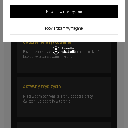
Zastosowania szkła hartowanego
Potwierdzam wszystkie
Ochrona ekranu w każdej sytuacji życiowej, bez
kompromisów na komfort.
Potwierdzam wymagane
Codzienne użytkowanie
Bezpieczne korzystanie ze smartfona na co dzień
bez obaw o zarysowania ekranu.
Aktywny tryb życia
Niezawodna ochrona telefonu podczas pracy,
ćwiczeń lub podróży w terenie.