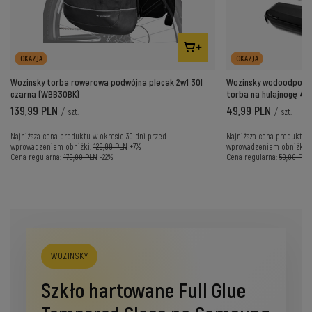
OKAZJA
OKAZJA
Wozinsky torba rowerowa podwójna plecak 2w1 30l
Wozinsky wodoodporna 
czarna (WBB30BK)
torba na hulajnogę 4 
139,99 PLN
49,99 PLN
/
szt.
/
szt.
Najniższa cena produktu w okresie 30 dni przed
Najniższa cena produktu w
wprowadzeniem obniżki:
129,99 PLN
+7%
wprowadzeniem obniżki:
Cena regularna:
179,00 PLN
-22%
Cena regularna:
59,00 PLN
WOZINSKY
Szkło hartowane Full Glue