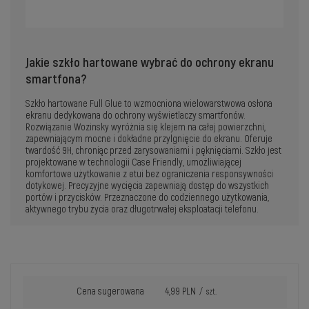
Jakie szkło hartowane wybrać do ochrony ekranu
smartfona?
Szkło hartowane Full Glue to wzmocniona wielowarstwowa osłona
ekranu dedykowana do ochrony wyświetlaczy smartfonów.
Rozwiązanie Wozinsky wyróżnia się klejem na całej powierzchni,
zapewniającym mocne i dokładne przylgnięcie do ekranu. Oferuje
twardość 9H, chroniąc przed zarysowaniami i pęknięciami. Szkło jest
projektowane w technologii Case Friendly, umożliwiającej
komfortowe użytkowanie z etui bez ograniczenia responsywności
dotykowej. Precyzyjne wycięcia zapewniają dostęp do wszystkich
portów i przycisków. Przeznaczone do codziennego użytkowania,
aktywnego trybu życia oraz długotrwałej eksploatacji telefonu.
Cena sugerowana
4,99 PLN
/
szt.