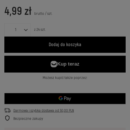
4,99 zł
brutto
/
szt.
z
24
szt.
Dodaj do koszyka
Możesz kupić także poprzez:
Darmowa i szybka dostawa
od
50,00 PLN
Bezpieczne zakupy