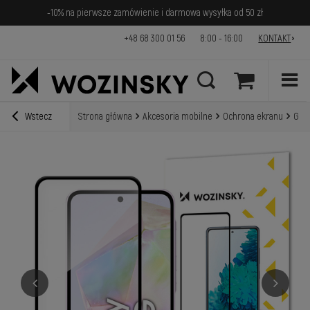
-10% na pierwsze zamówienie i darmowa wysyłka od 50 zł
+48 68 300 01 56
8:00 - 16:00
KONTAKT
Wstecz
Strona główna
Akcesoria mobilne
Ochrona ekranu
Gala