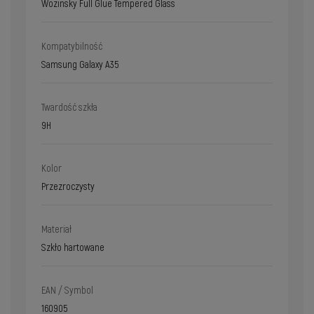
Wozinsky Full Glue Tempered Glass
Kompatybilność
Samsung Galaxy A35
Twardość szkła
9H
Kolor
Przezroczysty
Materiał
Szkło hartowane
EAN / Symbol
160905