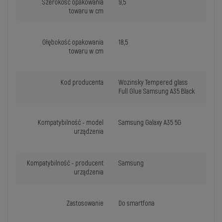
Szerokość opakowania
9,5
towaru w cm
Głębokość opakowania
18,5
towaru w cm
Kod producenta
Wozinsky Tempered glass
Full Glue Samsung A35 Black
Kompatybilność - model
Samsung Galaxy A35 5G
urządzenia
Kompatybilność - producent
Samsung
urządzenia
Zastosowanie
Do smartfona