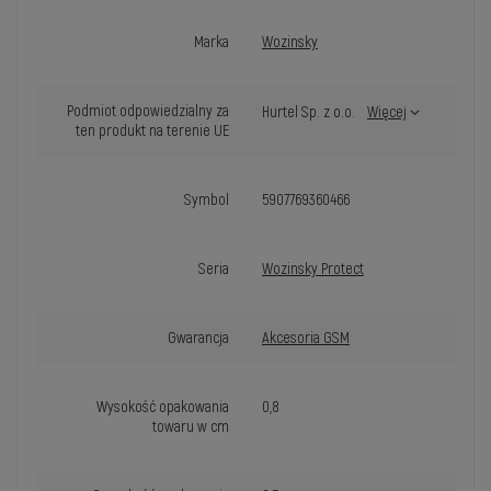
Marka
Wozinsky
Podmiot odpowiedzialny za
Hurtel Sp. z o.o.
Więcej
ten produkt na terenie UE
Symbol
5907769360466
Seria
Wozinsky Protect
Gwarancja
Akcesoria GSM
Wysokość opakowania
0,8
towaru w cm