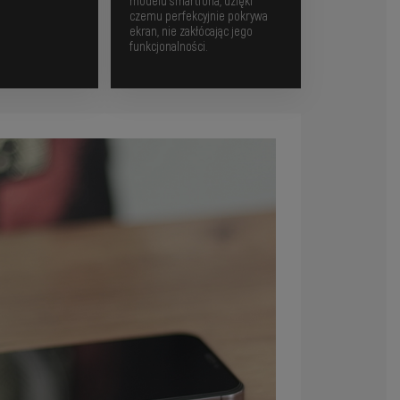
.
modelu smartfona, dzięki
czemu perfekcyjnie pokrywa
ekran, nie zakłócając jego
funkcjonalności.