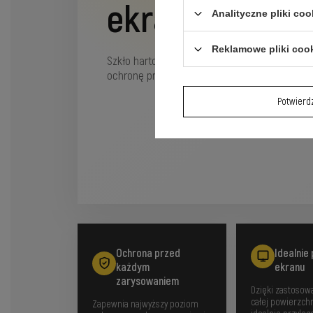
ekranu dla Gal
Analityczne pliki coo
Reklamowe pliki coo
Szkło hartowane z twardością 9H i pełnym 
ochronę przed uszkodzeniami oraz idealne pr
Potwier
Ochrona przed
Idealnie
każdym
ekranu
zarysowaniem
Dzięki zastosowa
całej powierzchn
Zapewnia najwyższy poziom