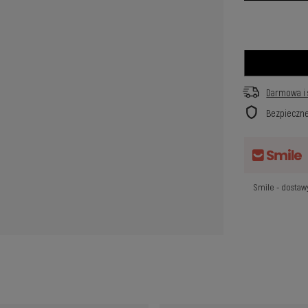
Darmowa i 
Bezpieczn
Smile - dosta