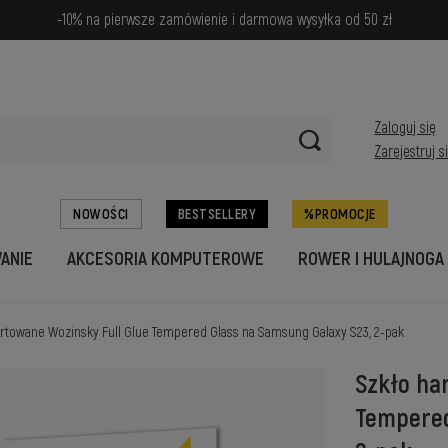
-10% na pierwsze zamówienie i darmowa wysyłka od 50 zł
Zaloguj się
Zarejestruj s
NOWOŚCI
BESTSELLERY
PROMOCJE
WANIE
AKCESORIA KOMPUTEROWE
ROWER I HULAJNOGA
artowane Wozinsky Full Glue Tempered Glass na Samsung Galaxy S23, 2-pak
Szkło ha
Tempered