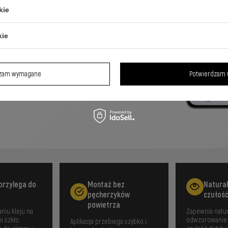
axy S23
kie
kie
klejem zapewnia maksymalną
zyleganie do wyświetlacza.
dzam wymagane
Potwierdzam 
 przylega do
Montaż bez
Natural
pęcherzyków
czułoś
powietrza
niu kleju na
Zapewnia natu
i szkło
odwzorowanie 
Aplikacja przebiega szybko i