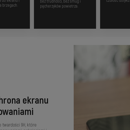
a do ekranu i
czułość dotyku
bez trudności, bez smug i
na brzegach.
pęcherzyków powietrza.
hrona ekranu
sowaniami
o twardości 9H, które