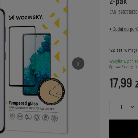
2-pak
EAN: 590776930
+ Dodaj do por
122
szt.
w maga
Wysyłka
w ponied
Sprawdź czasy i k
17,99 