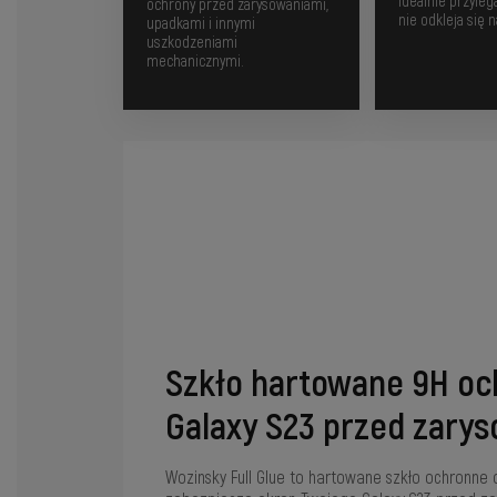
idealnie przyleg
ochrony przed zarysowaniami,
nie odkleja się 
upadkami i innymi
uszkodzeniami
mechanicznymi.
Szkło hartowane 9H oc
Galaxy S23 przed zary
Wozinsky Full Glue to hartowane szkło ochronne 