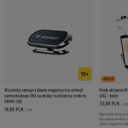
OKAZJA
Wozinsky samoprzylepny magnetyczny uchwyt
Rysik aktywny Wo
samochodowy 360 na deskę rozdzielczą srebrny
iOS) - biały
(WMH-06)
33,98 PLN
/
szt
19,99 PLN
/
szt.
Najniższa cena pro
wprowadzeniem ob
Cena regularna:
39