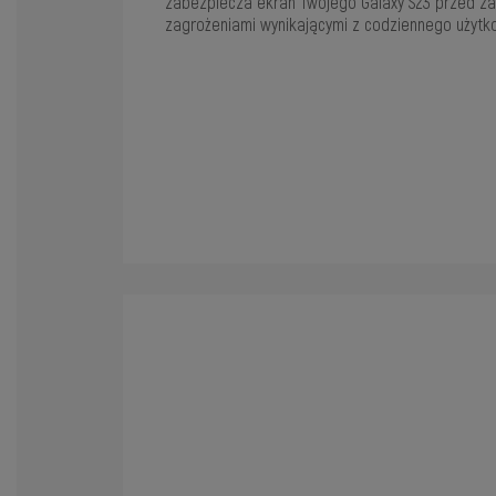
zabezpiecza ekran Twojego Galaxy S23 przed zar
zagrożeniami wynikającymi z codziennego użytk