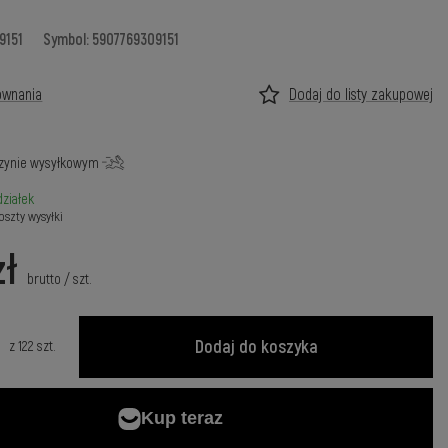
9151
Symbol: 5907769309151
ównania
Dodaj do listy zakupowej
zynie wysyłkowym
ziałek
oszty wysyłki
zł
brutto
/
szt.
Dodaj do koszyka
z
122
szt.