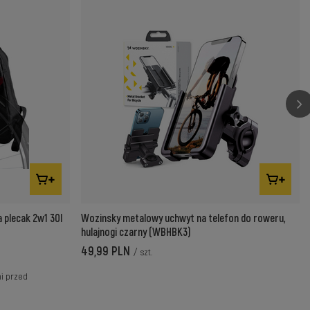
plecak 2w1 30l
Wozinsky metalowy uchwyt na telefon do roweru,
hulajnogi czarny (WBHBK3)
49,99 PLN
/
szt.
ni przed