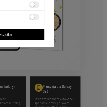
wszystkie
ne kolory i
Precyzja dla Galaxy
ć
S23
ralne
Szkło zostało zaprojektowane
kolorów i pełną
specjalnie z myślą o Twoim