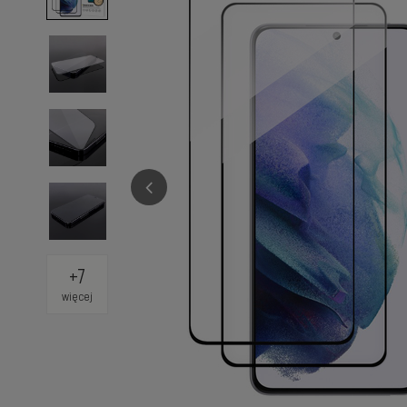
+
7
więcej