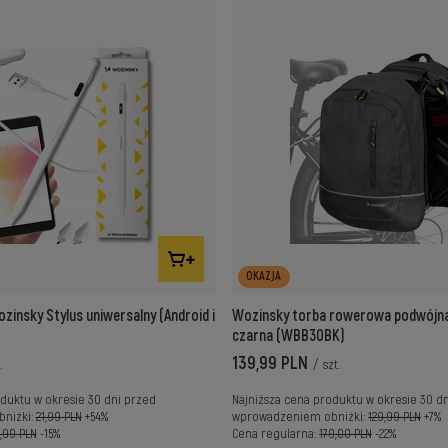
OKAZJA
zinsky Stylus uniwersalny (Android i
Wozinsky torba rowerowa podwójna 
czarna (WBB30BK)
139,99 PLN
.
/
szt.
duktu w okresie 30 dni przed
Najniższa cena produktu w okresie 30 d
niżki:
21,99 PLN
+54%
wprowadzeniem obniżki:
129,99 PLN
+7%
,99 PLN
-15%
Cena regularna:
179,00 PLN
-22%