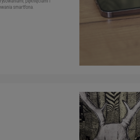
ysowaniami, pęknięciami i
owania smartfona.