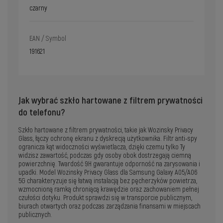
czarny
EAN / Symbol
191621
Jak wybrać szkło hartowane z filtrem prywatności
do telefonu?
Szkło hartowane z filtrem prywatności, takie jak Wozinsky Privacy
Glass, łączy ochronę ekranu z dyskrecją użytkownika. Filtr anti-spy
ogranicza kąt widoczności wyświetlacza, dzięki czemu tylko Ty
widzisz zawartość, podczas gdy osoby obok dostrzegają ciemną
powierzchnię. Twardość 9H gwarantuje odporność na zarysowania i
upadki. Model Wozinsky Privacy Glass dla Samsung Galaxy A05/A06
5G charakteryzuje się łatwą instalacją bez pęcherzyków powietrza,
wzmocnioną ramką chroniącą krawędzie oraz zachowaniem pełnej
czułości dotyku. Produkt sprawdzi się w transporcie publicznym,
biurach otwartych oraz podczas zarządzania finansami w miejscach
publicznych.