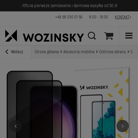
-10% na pierwsze zamówienie i darmowa wysyłka od 50 zł
+48 68 300 01 56
8:00 - 16:00
KONTAKT
Wstecz
Strona główna
Akcesoria mobilne
Ochrona ekranu
Szkł