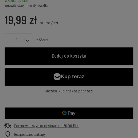
Wysyłka
dzisiaj
Sprawdź czasy i koszty wysyłki
19,99 zł
brutto
/
szt.
z
66
szt.
Dodaj do koszyka
Możesz kupić także poprzez:
Darmowa i szybka dostawa
od
50,00 PLN
Bezpieczne zakupy