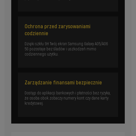
Ochrona przed zarysowaniami
codziennie
Dzięki szkłu 9H Twój ekran Samsung Galaxy A05/A06
5G pozostaje bez śladów i uszkodzeń mimo
codziennego użytku.
Zarządzanie finansami bezpiecznie
Dostęp do aplikacji bankowych i płatności bez ryzyka,
że osoba obok zobaczy numery kont czy dane karty
kredytowej.