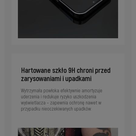
Hartowane szkło 9H chroni przed
zarysowaniami i upadkami
Wytrzymała powłoka efektywnie amortyzuje
uderzenia i redukuje ryzyko uszkodzenia
wyświetlacza – zapewnia ochronę nawet w
przypadku nieoczekiwanych upadków.