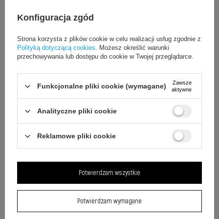
Konfiguracja zgód
Strona korzysta z plików cookie w celu realizacji usług zgodnie z
Polityką dotyczącą cookies
. Możesz określić warunki
przechowywania lub dostępu do cookie w Twojej przeglądarce.
Zawsze
Funkcjonalne pliki cookie (wymagane)
aktywne
Analityczne pliki cookie
Reklamowe pliki cookie
Elegancka wzmocniona ramka
Potwierdzam wszystkie
chroni krawędzie ekranu
Designerska ramka wzmacnia ochronę brzegów
Potwierdzam wymagane
wyświetlacza, zapobiegając odpryskom i