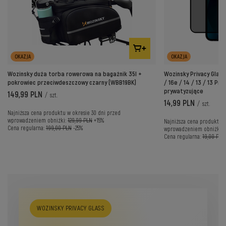
OKAZJA
OKAZJA
Wozinsky duża torba rowerowa na bagażnik 35l +
Wozinsky Privacy Glas
pokrowiec przeciwdeszczowy czarny (WBB19BK)
/ 16e / 14 / 13 / 13 Pro
prywatyzujące
149,99 PLN
/
szt.
14,99 PLN
/
szt.
Najniższa cena produktu w okresie 30 dni przed
wprowadzeniem obniżki:
129,99 PLN
+15%
Najniższa cena produktu w
Cena regularna:
199,00 PLN
-25%
wprowadzeniem obniżki:
Cena regularna:
19,00 PLN
WOZINSKY PRIVACY GLASS