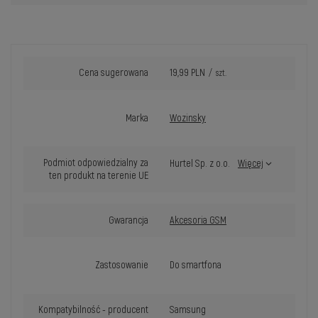
Cena sugerowana
19,99 PLN
/
szt.
Marka
Wozinsky
Podmiot odpowiedzialny za
Hurtel Sp. z o.o.
Więcej
ten produkt na terenie UE
Gwarancja
Akcesoria GSM
Zastosowanie
Do smartfona
Kompatybilność - producent
Samsung