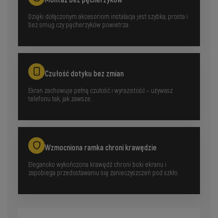
Montaż bez pęcherzyków
Dzięki dołączonym akcesoriom instalacja jest szybka, prosta i
bez smug czy pęcherzyków powietrza.
Czułość dotyku bez zmian
Ekran zachowuje pełną czułość i wyrazistość – używasz
telefonu tak, jak zawsze.
Wzmocniona ramka chroni krawędzie
Elegancko wykończona krawędź chroni boki ekranu i
zapobiega przedostawaniu się zanieczyszczeń pod szkło.