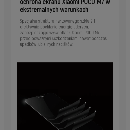
ochrona ekranu Xiaomi POCO M7 w
ekstremalnych warunkach
Specjalna struktura hartowanego szkła 9H
efektywnie pochłania energię uderzeń,
zabezpieczając wyświetlacz Xiaomi POCO M7
przed poważnymi uszkodzeniami nawet podczas
upadków lub silnych naciśków.