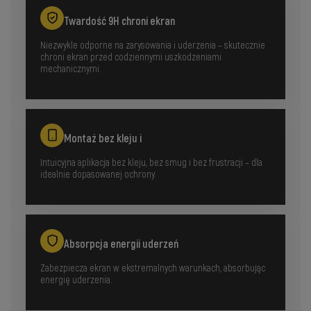
Twardość 9H chroni ekran
Niezwykle odporne na zarysowania i uderzenia – skutecznie
chroni ekran przed codziennymi uszkodzeniami
mechanicznymi.
Montaż bez kleju i
Intuicyjna aplikacja bez kleju, bez smug i bez frustracji – dla
idealnie dopasowanej ochrony.
Absorpcja energii uderzeń
Zabezpiecza ekran w ekstremalnych warunkach, absorbując
energię uderzenia.