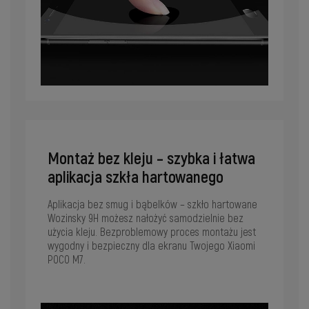
Montaż bez kleju – szybka i łatwa
aplikacja szkła hartowanego
Aplikacja bez smug i bąbelków – szkło hartowane
Wozinsky 9H możesz nałożyć samodzielnie bez
użycia kleju. Bezproblemowy proces montażu jest
wygodny i bezpieczny dla ekranu Twojego Xiaomi
POCO M7.