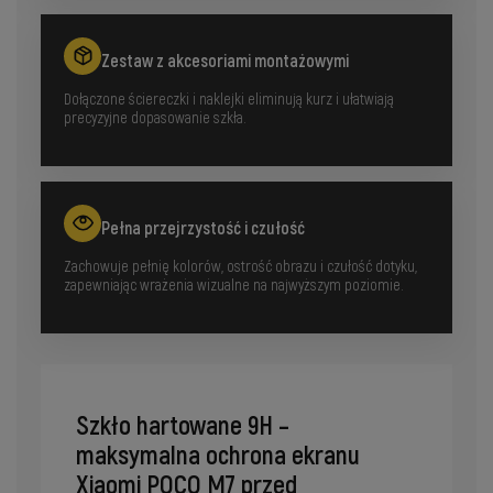
Zestaw z akcesoriami montażowymi
Dołączone ściereczki i naklejki eliminują kurz i ułatwiają
precyzyjne dopasowanie szkła.
Pełna przejrzystość i czułość
Zachowuje pełnię kolorów, ostrość obrazu i czułość dotyku,
zapewniając wrażenia wizualne na najwyższym poziomie.
Szkło hartowane 9H –
maksymalna ochrona ekranu
Xiaomi POCO M7 przed