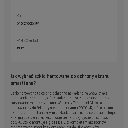
Kolor
przezroczysty
EAN / Symbol
191631
Jak wybrać szkło hartowane do ochrony ekranu
smartfona?
Szkło hartowane to osłona ochronna nakładana na wyświetlacz
urządzenia mobilnego, której zadaniem jest zabezpieczenie przed
zarysowaniami i uderzeniami. Wozinsky Tempered Glass to
hartowane szkło 9H dedykowane dla Xiaomi POCO M7, które chroni
ekran przed mechanicznymi uszkodzeniami na co dzień, absorbuje
energię uderzeń oraz zachowuje pełną przejrzystość i czułość
dotyku. Szkło montuje się bez kleju, z kompletem akcesoriów
montażowych. Produkt skierowany jest do użytkowników