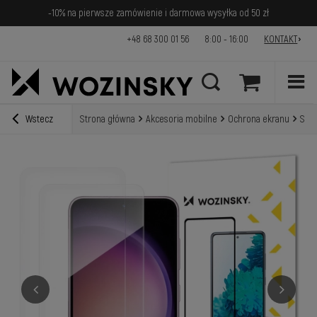
-10% na pierwsze zamówienie i darmowa wysyłka od 50 zł
+48 68 300 01 56
8:00 - 16:00
KONTAKT
Wstecz
Strona główna
Akcesoria mobilne
Ochrona ekranu
Szkł