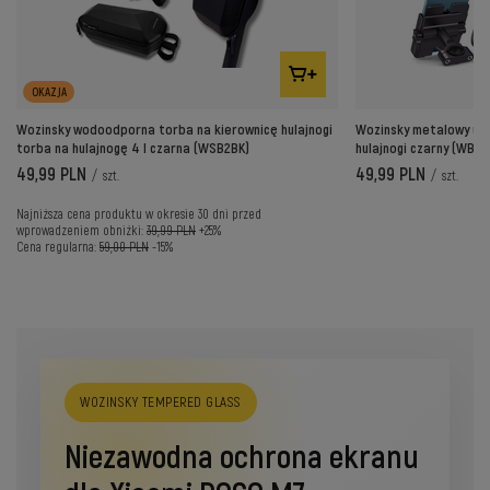
OKAZJA
Wozinsky wodoodporna torba na kierownicę hulajnogi
Wozinsky metalowy uch
torba na hulajnogę 4 l czarna (WSB2BK)
hulajnogi czarny (WBH
49,99 PLN
49,99 PLN
/
szt.
/
szt.
Najniższa cena produktu w okresie 30 dni przed
wprowadzeniem obniżki:
39,99 PLN
+25%
Cena regularna:
59,00 PLN
-15%
WOZINSKY TEMPERED GLASS
Niezawodna ochrona ekranu