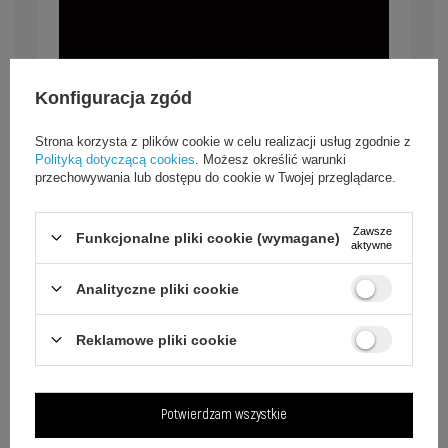
Konfiguracja zgód
Strona korzysta z plików cookie w celu realizacji usług zgodnie z
Polityką dotyczącą cookies
. Możesz określić warunki
przechowywania lub dostępu do cookie w Twojej przeglądarce.
Zawsze
Funkcjonalne pliki cookie (wymagane)
aktywne
Analityczne pliki cookie
Reklamowe pliki cookie
Pełna przejrzystość i czułość
Potwierdzam wszystkie
dotyku – bez wpływu na jakość