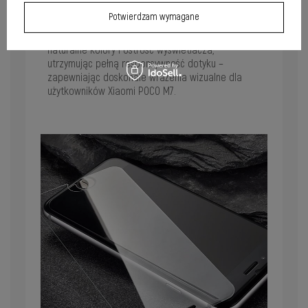
obrazu
Potwierdzam wymagane
Hartowane szkło Wozinsky 9H zachowuje
naturalne kolory i ostrość wyświetlacza,
utrzymując pełną responsywność dotyku –
zapewniając doskonałe wrażenia wizualne dla
użytkowników Xiaomi POCO M7.