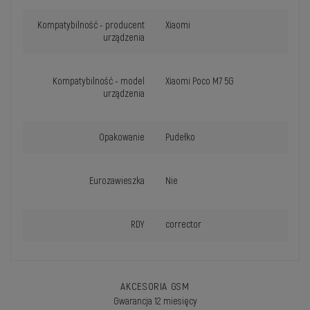
Kompatybilność - producent
Xiaomi
urządzenia
Kompatybilność - model
Xiaomi Poco M7 5G
urządzenia
Opakowanie
Pudełko
Eurozawieszka
Nie
RDY
corrector
AKCESORIA GSM
Gwarancja 12 miesięcy