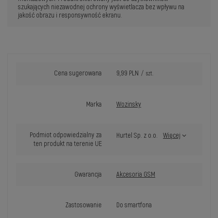
szukających niezawodnej ochrony wyświetlacza bez wpływu na
jakość obrazu i responsywność ekranu.
Cena sugerowana
9,99 PLN
/
szt.
Marka
Wozinsky
Podmiot odpowiedzialny za
Hurtel Sp. z o.o.
Więcej
ten produkt na terenie UE
Gwarancja
Akcesoria GSM
Zastosowanie
Do smartfona