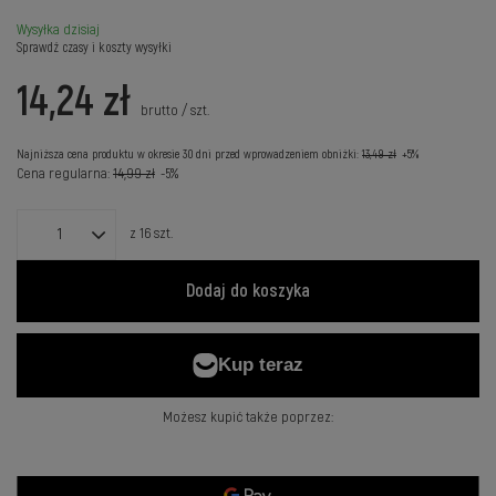
Wysyłka
dzisiaj
Sprawdź czasy i koszty wysyłki
14,24 zł
brutto
/
szt.
Najniższa cena produktu w okresie 30 dni przed wprowadzeniem obniżki:
13,49 zł
+5%
Cena regularna:
14,99 zł
-5%
z
16
szt.
Dodaj do koszyka
Możesz kupić także poprzez: