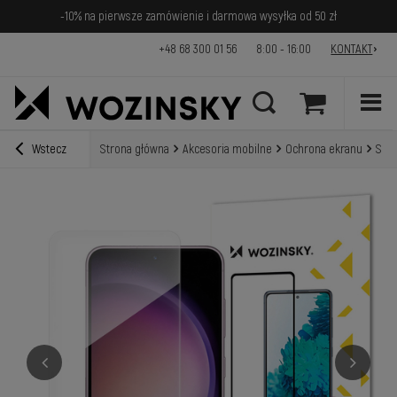
-10% na pierwsze zamówienie i darmowa wysyłka od 50 zł
+48 68 300 01 56
8:00 - 16:00
KONTAKT
Wstecz
Strona główna
Akcesoria mobilne
Ochrona ekranu
Szkł