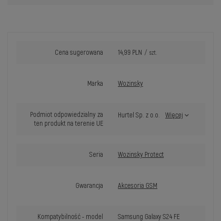
Cena sugerowana
14,99 PLN
/
szt.
Marka
Wozinsky
Podmiot odpowiedzialny za
Hurtel Sp. z o.o.
Więcej
ten produkt na terenie UE
Seria
Wozinsky Protect
Gwarancja
Akcesoria GSM
Kompatybilność - model
Samsung Galaxy S24 FE