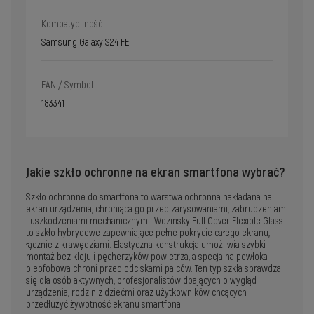
Kompatybilność
Samsung Galaxy S24 FE
EAN / Symbol
183341
Jakie szkło ochronne na ekran smartfona wybrać?
Szkło ochronne do smartfona to warstwa ochronna nakładana na
ekran urządzenia, chroniąca go przed zarysowaniami, zabrudzeniami
i uszkodzeniami mechanicznymi. Wozinsky Full Cover Flexible Glass
to szkło hybrydowe zapewniające pełne pokrycie całego ekranu,
łącznie z krawędziami. Elastyczna konstrukcja umożliwia szybki
montaż bez kleju i pęcherzyków powietrza, a specjalna powłoka
oleofobowa chroni przed odciskami palców. Ten typ szkła sprawdza
się dla osób aktywnych, profesjonalistów dbających o wygląd
urządzenia, rodzin z dziećmi oraz użytkowników chcących
przedłużyć żywotność ekranu smartfona.