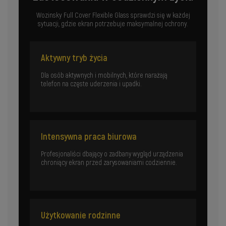
Wozinsky Full Cover Flexible Glass sprawdzi się w każdej
sytuacji, gdzie ekran potrzebuje maksymalnej ochrony.
Aktywny tryb życia
Dla osób aktywnych i mobilnych, które narażają
telefon na częste uderzenia i upadki.
Intensywna praca biurowa
Profesjonaliści dbający o zadbany wygląd urządzenia
chroniący ekran przed zarysowaniami codziennie.
Użytkowanie rodzinne