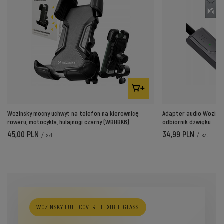
Wozinsky mocny uchwyt na telefon na kierownicę
Adapter audio Wozinsk
roweru, motocykla, hulajnogi czarny (WBHBK6)
odbiornik dźwięku
45,00 PLN
34,99 PLN
/
szt.
/
szt.
WOZINSKY FULL COVER FLEXIBLE GLASS