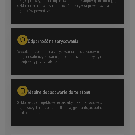
Dzięki precyzyjnemu dopasowaniu i bezklejowej technologii,
szkło można łatwo zamontować bez ryzyka powstawania
bąbelków powietrza.
Odporność na zarysowania i
Wysoka odporność na zarysowania i brud zapewnia
długotrwałe użytkowanie, a ekran pozostaje czysty i
przejrzysty przez cały czas.
Idealne dopasowanie do telefonu
Szkło jest zaprojektowane tak, aby idealnie pasować do
najnowszych modeli smartfonów, gwarantując pełną
funkcjonalność.