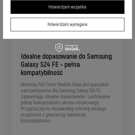
Potwierdzam wszystkie
Potwierdzam wymagane
Idealne dopasowanie do Samsung
Galaxy S24 FE – pełna
kompatybilność
Wozinsky Full Cover Flexible Glass jest specjalnie
zaprojektowane dla Samsung Galaxy S24 FE,
zapewniając idealne dopasowanie i zachowanie
pełnej funkcjonalności ekranu dotykowego.
Przygotuj się na niezawodną ochronę swojego
urządzenia z gwarancją najwyższej
kompatybilności.