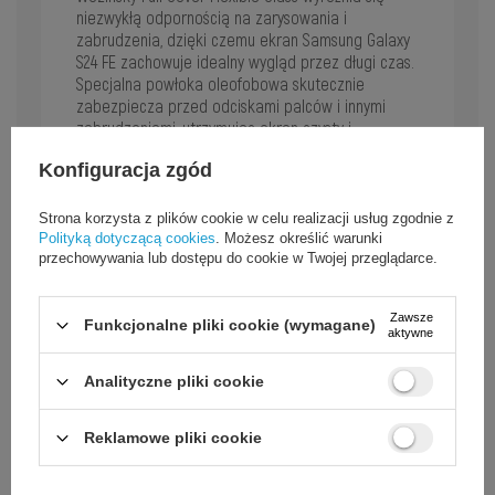
niezwykłą odpornością na zarysowania i
zabrudzenia, dzięki czemu ekran Samsung Galaxy
S24 FE zachowuje idealny wygląd przez długi czas.
Specjalna powłoka oleofobowa skutecznie
zabezpiecza przed odciskami palców i innymi
zabrudzeniami, utrzymując ekran czysty i
przejrzysty.
Konfiguracja zgód
Strona korzysta z plików cookie w celu realizacji usług zgodnie z
Polityką dotyczącą cookies
. Możesz określić warunki
przechowywania lub dostępu do cookie w Twojej przeglądarce.
Zawsze
Funkcjonalne pliki cookie (wymagane)
aktywne
Analityczne pliki cookie
Reklamowe pliki cookie