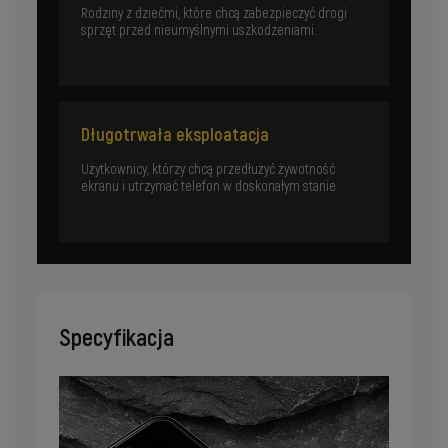
Rodziny z dziećmi, które chcą zabezpieczyć drogi
sprzęt przed nieumyślnymi uszkodzeniami.
Długotrwała eksploatacja
Użytkownicy, którzy chcą przedłużyć żywotność
ekranu i utrzymać telefon w doskonałym stanie.
Specyfikacja