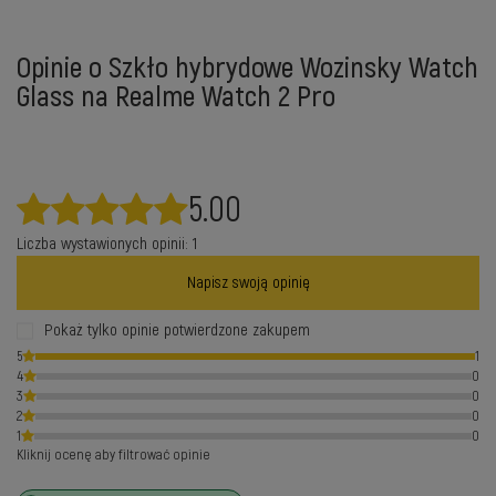
Opinie o Szkło hybrydowe Wozinsky Watch
Glass na Realme Watch 2 Pro
5.00
Liczba wystawionych opinii: 1
Napisz swoją opinię
Pokaż tylko opinie potwierdzone zakupem
5
1
4
0
3
0
2
0
1
0
Kliknij ocenę aby filtrować opinie