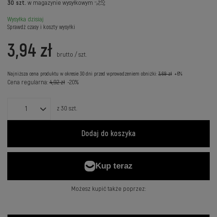
30
szt.
w magazynie wysyłkowym
Wysyłka
dzisiaj
Sprawdź czasy i koszty wysyłki
3,94 zł
brutto
/
szt.
Najniższa cena produktu w okresie 30 dni przed wprowadzeniem obniżki:
3,69 zł
+6%
Cena regularna:
4,92 zł
-20%
z
30
szt.
Dodaj do koszyka
Możesz kupić także poprzez: