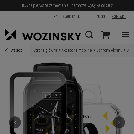
-10% na pierwsze zamówienie i darmowa wysyłka od 50 zł
+48 68 300 01 56
8:00 - 16:00
KONTAKT
Wstecz
Strona główna
Akcesoria mobilne
Ochrona ekranu
Szkł