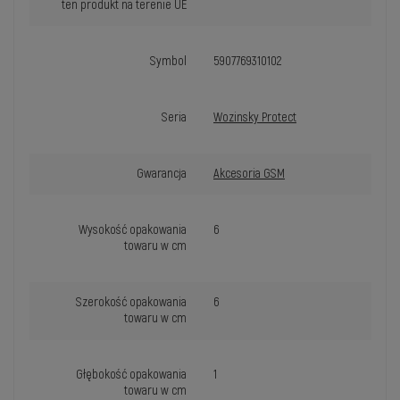
ten produkt na terenie UE
Symbol
5907769310102
Seria
Wozinsky Protect
Gwarancja
Akcesoria GSM
Wysokość opakowania
6
towaru w cm
Szerokość opakowania
6
towaru w cm
Głębokość opakowania
1
towaru w cm