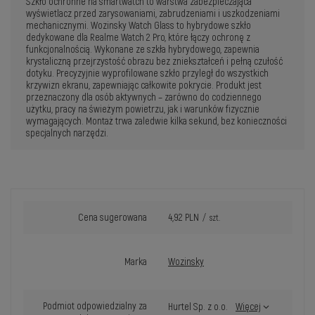
Szkło ochronne na smartwatch to warstwa zabezpieczająca
wyświetlacz przed zarysowaniami, zabrudzeniami i uszkodzeniami
mechanicznymi. Wozinsky Watch Glass to hybrydowe szkło
dedykowane dla Realme Watch 2 Pro, które łączy ochronę z
funkcjonalnością. Wykonane ze szkła hybrydowego, zapewnia
krystaliczną przejrzystość obrazu bez zniekształceń i pełną czułość
dotyku. Precyzyjnie wyprofilowane szkło przyległ do wszystkich
krzywizn ekranu, zapewniając całkowite pokrycie. Produkt jest
przeznaczony dla osób aktywnych – zarówno do codziennego
użytku, pracy na świeżym powietrzu, jak i warunków fizycznie
wymagających. Montaż trwa zaledwie kilka sekund, bez konieczności
specjalnych narzędzi.
Cena sugerowana
4,92 PLN
/
szt.
Marka
Wozinsky
Podmiot odpowiedzialny za
Hurtel Sp. z o.o.
Więcej