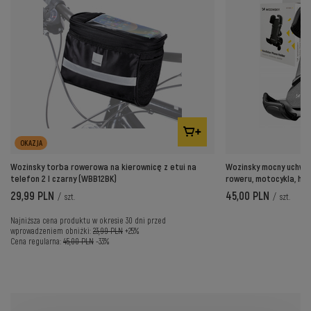
OKAZJA
Wozinsky torba rowerowa na kierownicę z etui na
Wozinsky mocny uchwyt
telefon 2 l czarny (WBB12BK)
roweru, motocykla, hul
29,99 PLN
45,00 PLN
/
szt.
/
szt.
Najniższa cena produktu w okresie 30 dni przed
wprowadzeniem obniżki:
23,99 PLN
+25%
Cena regularna:
45,00 PLN
-33%