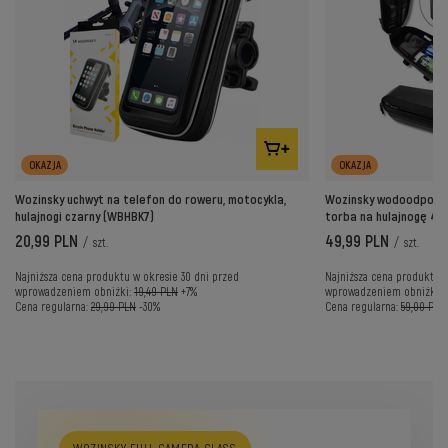
OKAZJA
OKAZJA
Wozinsky uchwyt na telefon do roweru, motocykla,
Wozinsky wodoodporna 
hulajnogi czarny (WBHBK7)
torba na hulajnogę 4 
20,99 PLN
49,99 PLN
/
szt.
/
szt.
Najniższa cena produktu w okresie 30 dni przed
Najniższa cena produktu w
wprowadzeniem obniżki:
19,49 PLN
+7%
wprowadzeniem obniżki:
Cena regularna:
29,99 PLN
-30%
Cena regularna:
59,00 PLN