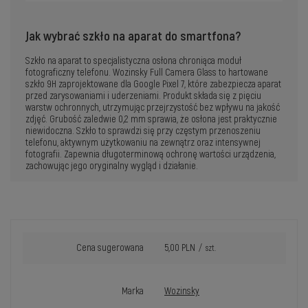
Jak wybrać szkło na aparat do smartfona?
Szkło na aparat to specjalistyczna osłona chroniąca moduł
fotograficzny telefonu. Wozinsky Full Camera Glass to hartowane
szkło 9H zaprojektowane dla Google Pixel 7, które zabezpiecza aparat
przed zarysowaniami i uderzeniami. Produkt składa się z pięciu
warstw ochronnych, utrzymując przejrzystość bez wpływu na jakość
zdjęć. Grubość zaledwie 0,2 mm sprawia, że osłona jest praktycznie
niewidoczna. Szkło to sprawdzi się przy częstym przenoszeniu
telefonu, aktywnym użytkowaniu na zewnątrz oraz intensywnej
fotografii. Zapewnia długoterminową ochronę wartości urządzenia,
zachowując jego oryginalny wygląd i działanie.
Cena sugerowana
5,00 PLN
/
szt.
Marka
Wozinsky