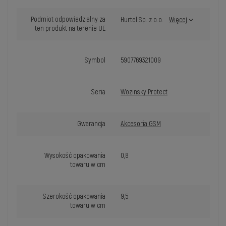
Podmiot odpowiedzialny za
Hurtel Sp. z o.o.
Więcej
ten produkt na terenie UE
Symbol
5907769321009
Seria
Wozinsky Protect
Gwarancja
Akcesoria GSM
Wysokość opakowania
0,8
towaru w cm
Szerokość opakowania
9,5
towaru w cm