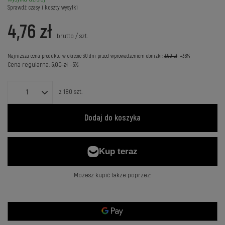
Sprawdź czasy i koszty wysyłki
4,76 zł
brutto
/
szt.
Najniższa cena produktu w okresie 30 dni przed wprowadzeniem obniżki:
3,50 zł
+36%
Cena regularna:
5,00 zł
-5%
z
180
szt.
Dodaj do koszyka
Możesz kupić także poprzez: