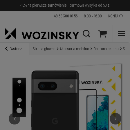
-10% na pierwsze zamówienie i darmowa wysyłka od 50 zł
+48 68 300 01 56
8:00 - 16:00
KONTAKT
Wstecz
Strona główna
Akcesoria mobilne
Ochrona ekranu
Szkł