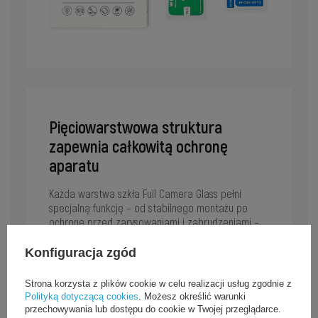
Pięciowarstwowa struktura
zapewnia całkowitą ochronę
aparatu
Każda warstwa szkła Full Camera Glass pełni
specjalną funkcję – od stabilnego montażu po
ochronę przed zarysowaniami i zabrudzeniami –
tworząc kompleksową osłonę dla modułu aparatu
Twojego Google Pixel 7.
Konfiguracja zgód
Strona korzysta z plików cookie w celu realizacji usług zgodnie z
Polityką dotyczącą cookies
. Możesz określić warunki
przechowywania lub dostępu do cookie w Twojej przeglądarce.