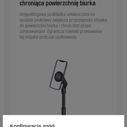
chroniąca powierzchnię biurka
Antypoślizgowa podkładka umieszczona na
spodzie podstawy zwiększa przyczepność stojaka
do powierzchni biurka i chroni blat przed
zarysowaniami. Ogranicza również przesuwanie
się stojaka podczas użytkowania.
Konfiguracja zgód