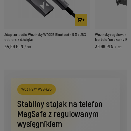
Adapter audio Wozinsky WTODB Bluetooth 5.3 / AUX
Wozinsky regulowany u
odbiornik dźwięku
lub telefon czarny (W
34,99 PLN
39,99 PLN
/
szt.
/
szt.
WOZINSKY WSB-K83
Stabilny stojak na telefon
MagSafe z regulowanym
wysięgnikiem