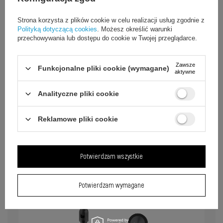
Strona korzysta z plików cookie w celu realizacji usług zgodnie z
Polityką dotyczącą cookies
. Możesz określić warunki
przechowywania lub dostępu do cookie w Twojej przeglądarce.
Zawsze
Funkcjonalne pliki cookie (wymagane)
aktywne
Konstrukcja z tworzywa ABS i stali
Analityczne pliki cookie
węglowej
Reklamowe pliki cookie
Konstrukcja z tworzywa ABS i stali węglowej
zapewnia stabilne podparcie telefonu podczas
codziennego użytkowania stojaka.
Potwierdzam wszystkie
Potwierdzam wymagane