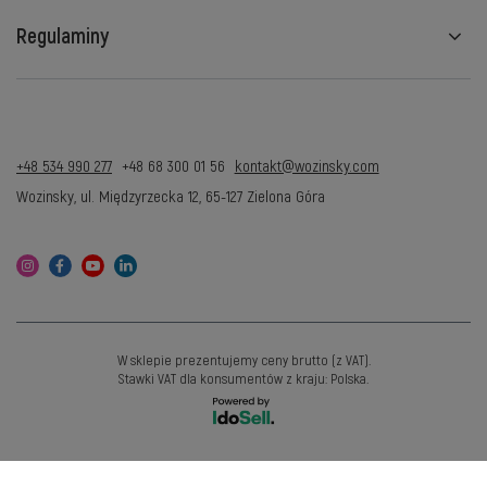
Regulaminy
+48 534 990 277
+48 68 300 01 56
kontakt@wozinsky.com
Wozinsky
,
ul. Międzyrzecka 12
,
65-127
Zielona Góra
W sklepie prezentujemy ceny brutto (z VAT).
Stawki VAT dla konsumentów z kraju:
Polska
.