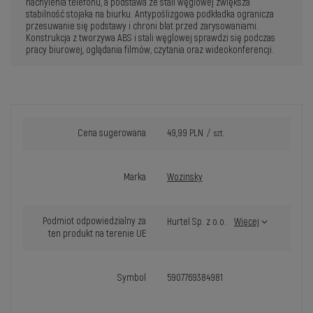
nachylenia telefonu, a podstawa ze stali węglowej zwiększa
stabilność stojaka na biurku. Antypoślizgowa podkładka ogranicza
przesuwanie się podstawy i chroni blat przed zarysowaniami.
Konstrukcja z tworzywa ABS i stali węglowej sprawdzi się podczas
pracy biurowej, oglądania filmów, czytania oraz wideokonferencji.
Cena sugerowana
49,99 PLN
/
szt.
Marka
Wozinsky
Podmiot odpowiedzialny za
Hurtel Sp. z o.o.
Więcej
ten produkt na terenie UE
Symbol
5907769384981