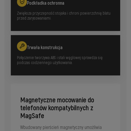
Podkładka ochronna
Zwiększa przyczepność stojaka i chroni powierzchnię blatu
przed zarysowaniami.
Trwała konstrukcja
Połączenie tworzywa ABS i stali węglowej sprawdza się
podczas codziennego użytkowania.
Magnetyczne mocowanie do
telefonów kompatybilnych z
MagSafe
Wbudowany pierścień magnetyczny umożliwia