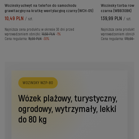
Wozinsky uchwyt na telefon do samochodu
Wozinsky torba rower
grawitacyjny na kratkę wentylacyjną czarny (WCH-05)
czarna (WBB30BK)
10,49 PLN
139,99 PLN
/
szt.
/
szt.
Najniższa cena produktu w okresie 30 dni przed
Najniższa cena produktu w
wprowadzeniem obniżki:
10,50 PLN
-1%
wprowadzeniem obniżki:
Cena regularna:
15,00 PLN
-30%
Cena regularna:
179,00 PL
WOZINSKY WZP-80
Wózek plażowy, turystyczny,
ogrodowy, wytrzymały, lekki
do 80 kg