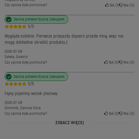
Czy opinia była pomocna?
Tak
1
Nie
0
Opinia potwierdzona zakupem
5/5
Wygląda solidnie. Pierwsze przejazdy dopiero przede mną, więc nie
mogę dokładnie określić produktu:)
2026-07-08
Sylwia, Gowino
Czy opinia była pomocna?
Tak
0
Nie
0
Opinia potwierdzona zakupem
5/5
Fajny pojemny wózek plażowy
2026-07-08
Dominik, Zielona Góra
Czy opinia była pomocna?
Tak
0
Nie
0
ZOBACZ WIĘCEJ