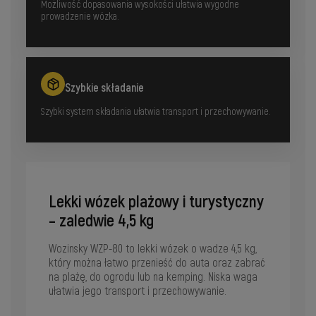
Możliwość dopasowania wysokości ułatwia wygodne
prowadzenie wózka.
Szybkie składanie
Szybki system składania ułatwia transport i przechowywanie.
Lekki wózek plażowy i turystyczny
– zaledwie 4,5 kg
Wozinsky WZP-80 to lekki wózek o wadze 4,5 kg,
który można łatwo przenieść do auta oraz zabrać
na plażę, do ogrodu lub na kemping. Niska waga
ułatwia jego transport i przechowywanie.