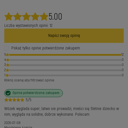
5.00
Liczba wystawionych opinii: 12
Napisz swoją opinię
Pokaż tylko opinie potwierdzone zakupem
5
12
4
0
3
0
2
0
1
0
Kliknij ocenę aby filtrować opinie
Opinia potwierdzona zakupem
5/5
Wózek wyglada super, latwo sie prowadzi, mieści się 5letnie dziecko w
nim, wygląda na solidne, dobrze wykonane. Polecam
2026-07-08
Magdalena, Łomża