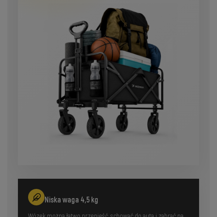
Niska waga 4,5 kg
Wózek można łatwo przenieść, schować do auta i zabrać na