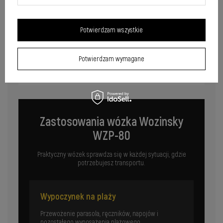
Potwierdzam wszystkie
Potwierdzam wymagane
Zastosowania wózka Wozinsky
WZP-80
Praktyczny wózek sprawdza się w każdej sytuacji, gdzie
potrzebujesz transportu.
Wypoczynek na plaży
Przewożenie parasola, ręczników, napojów i
pozostałego wyposażenia plażowego.