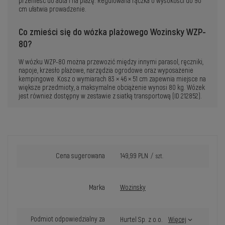
przenieść do auta i na plażę. Regulowana rączka o wysokości do 90
cm ułatwia prowadzenie.
Co zmieści się do wózka plażowego Wozinsky WZP-
80?
W wózku WZP-80 można przewozić między innymi parasol, ręczniki,
napoje, krzesło plażowe, narzędzia ogrodowe oraz wyposażenie
kempingowe. Kosz o wymiarach 83 × 46 × 51 cm zapewnia miejsce na
większe przedmioty, a maksymalne obciążenie wynosi 80 kg. Wózek
jest również dostępny w zestawie z siatką transportową (ID 212852).
Cena sugerowana
149,99 PLN
/
szt.
Marka
Wozinsky
Podmiot odpowiedzialny za
Hurtel Sp. z o.o.
Więcej