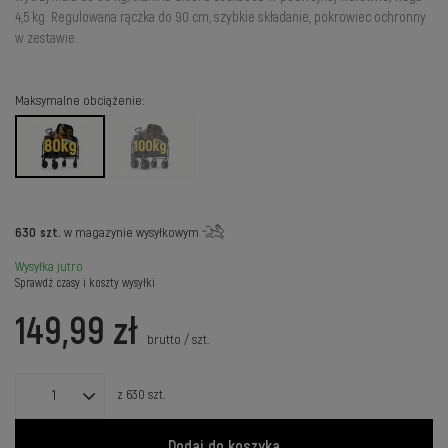
4,5 kg. Regulowana rączka do 90 cm, szybkie składanie, pokrowiec ochronny
w zestawie.
Maksymalne obciążenie
630
szt.
w magazynie wysyłkowym
Wysyłka
jutro
Sprawdź czasy i koszty wysyłki
149,99 zł
brutto
/
szt.
z
630
szt.
Dodaj do koszyka