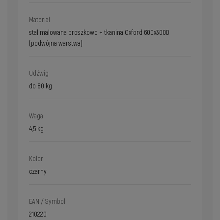
Materiał
stal malowana proszkowo + tkanina Oxford 600x300D
(podwójna warstwa)
Udźwig
do 80 kg
Waga
4,5 kg
Kolor
czarny
EAN / Symbol
210220