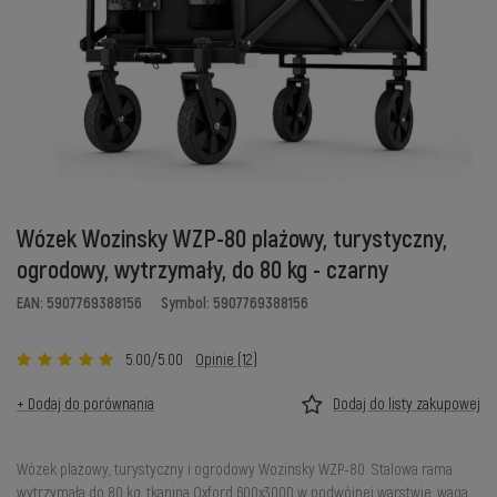
Wózek Wozinsky WZP-80 plażowy, turystyczny,
ogrodowy, wytrzymały, do 80 kg - czarny
EAN: 5907769388156
Symbol: 5907769388156
5.00/5.00
Opinie (12)
+ Dodaj do porównania
Dodaj do listy zakupowej
Wózek plażowy, turystyczny i ogrodowy Wozinsky WZP-80. Stalowa rama
wytrzymała do 80 kg, tkanina Oxford 600x300D w podwójnej warstwie, waga