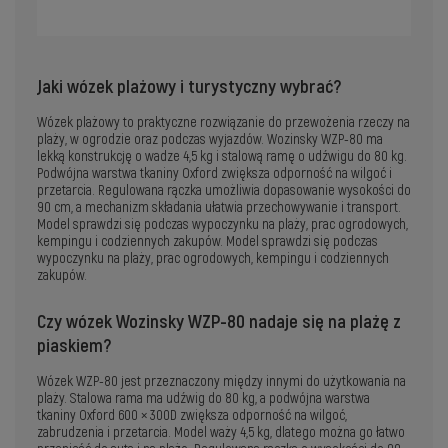
Jaki wózek plażowy i turystyczny wybrać?
Wózek plażowy to praktyczne rozwiązanie do przewożenia rzeczy na
plaży, w ogrodzie oraz podczas wyjazdów. Wozinsky WZP-80 ma
lekką konstrukcję o wadze 4,5 kg i stalową ramę o udźwigu do 80 kg.
Podwójna warstwa tkaniny Oxford zwiększa odporność na wilgoć i
przetarcia. Regulowana rączka umożliwia dopasowanie wysokości do
90 cm, a mechanizm składania ułatwia przechowywanie i transport.
Model sprawdzi się podczas wypoczynku na plaży, prac ogrodowych,
kempingu i codziennych zakupów. Model sprawdzi się podczas
wypoczynku na plaży, prac ogrodowych, kempingu i codziennych
zakupów.
Czy wózek Wozinsky WZP-80 nadaje się na plażę z
piaskiem?
Wózek WZP-80 jest przeznaczony między innymi do użytkowania na
plaży. Stalowa rama ma udźwig do 80 kg, a podwójna warstwa
tkaniny Oxford 600 × 300D zwiększa odporność na wilgoć,
zabrudzenia i przetarcia. Model waży 4,5 kg, dlatego można go łatwo