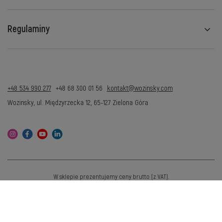
Regulaminy
+48 534 990 277
+48 68 300 01 56
kontakt@wozinsky.com
Wozinsky
,
ul. Międzyrzecka 12
,
65-127
Zielona Góra
W sklepie prezentujemy ceny brutto (z VAT).
Stawki VAT dla konsumentów z kraju:
Polska
.