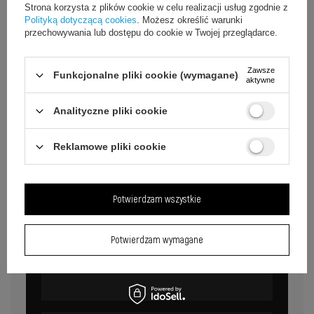
Strona korzysta z plików cookie w celu realizacji usług zgodnie z
Polityką dotyczącą cookies
. Możesz określić warunki
przechowywania lub dostępu do cookie w Twojej przeglądarce.
Zawsze
Funkcjonalne pliki cookie (wymagane)
aktywne
Analityczne pliki cookie
Zastosowania ochrony aparatu
Reklamowe pliki cookie
Szkło chroni aparat w każdej sytuacji codziennego
użytkowania smartfona.
Potwierdzam wszystkie
Ochrona przy noszeniu
Potwierdzam wymagane
Aparat Realme 9i jest bezpieczny przed
zarysowaniami w kieszeni, plecaku czy torebce.