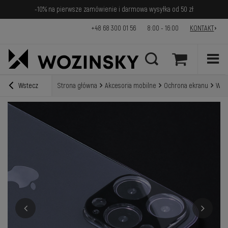
-10% na pierwsze zamówienie i darmowa wysyłka od 50 zł
+48 68 300 01 56
8:00 - 16:00
KONTAKT
Wstecz
Strona główna
Akcesoria mobilne
Ochrona ekranu
Wozi