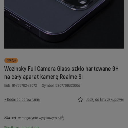
OKAZJA
Wozinsky Full Camera Glass szkło hartowane 9H
na cały aparat kamerę Realme 9i
EAN: 9145576248072
Symbol: 5907769320057
+ Dodaj do porównania
Dodaj do listy zakupowej
234
szt.
w magazynie wysyłkowym
Wysyłka
w poniedziałek