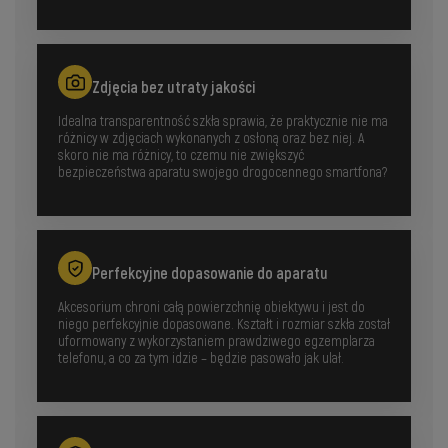
Zdjęcia bez utraty jakości
Idealna transparentność szkła sprawia, że praktycznie nie ma
różnicy w zdjęciach wykonanych z osłoną oraz bez niej. A
skoro nie ma różnicy, to czemu nie zwiększyć
bezpieczeństwa aparatu swojego drogocennego smartfona?
Perfekcyjne dopasowanie do aparatu
Akcesorium chroni całą powierzchnię obiektywu i jest do
niego perfekcyjnie dopasowane. Kształt i rozmiar szkła został
uformowany z wykorzystaniem prawdziwego egzemplarza
telefonu, a co za tym idzie – będzie pasowało jak ulał.