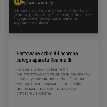
Pięć warstw ochrony
Osłona składa się z 5 oddzielnych warstw, z których każda
gwarantuje jej osobną korzyść. Od mocnego montażu, przez
dużą wytrzymałość, do wyjątkowej odporności na
zarysowania i zabrudzenia.
Hartowane szkło 9H ochrona
całego aparatu Realme 9i
Hartowane szkło 9H do Realme 9i z
pięciowarstwową konstrukcją chroni cały obiektyw
przed zarysowaniami i uderzeniami. Specjalna
warstwa ochronna zapewnia bezpieczeństwo,
uniemożliwiając rozsypywanie się szkła w
przypadku uszkodzenia.