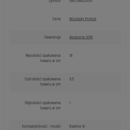
Symbol
5907769320057
Seria
Wozinsky Protect
Gwarancja
Akcesoria GSM
Wysokość opakowania
18
towaru w cm
Szerokość opakowania
9,5
towaru w cm
Głębokość opakowania
1
towaru w cm
Kompatybilność - model
Realme 9i