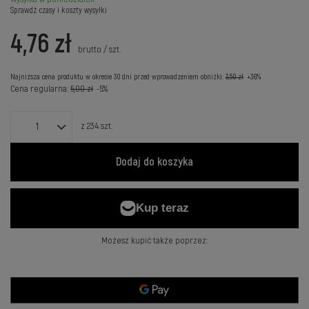
Sprawdź czasy i koszty wysyłki
4,76 zł
brutto
/
szt.
Najniższa cena produktu w okresie 30 dni przed wprowadzeniem obniżki:
3,50 zł
+36%
Cena regularna:
5,00 zł
-5%
z
234
szt.
Dodaj do koszyka
Możesz kupić także poprzez: