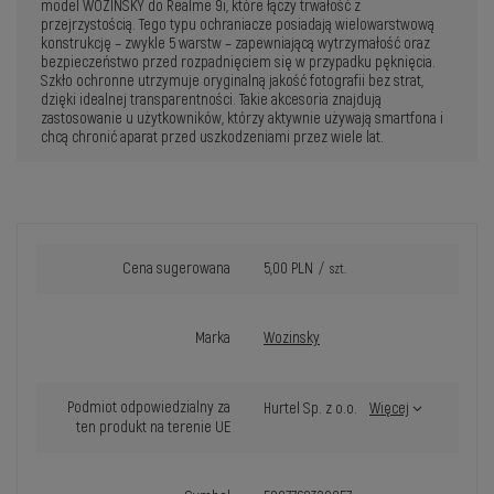
model WOZINSKY do Realme 9i, które łączy trwałość z
przejrzystością. Tego typu ochraniacze posiadają wielowarstwową
konstrukcję – zwykle 5 warstw – zapewniającą wytrzymałość oraz
bezpieczeństwo przed rozpadnięciem się w przypadku pęknięcia.
Szkło ochronne utrzymuje oryginalną jakość fotografii bez strat,
dzięki idealnej transparentności. Takie akcesoria znajdują
zastosowanie u użytkowników, którzy aktywnie używają smartfona i
chcą chronić aparat przed uszkodzeniami przez wiele lat.
Cena sugerowana
5,00 PLN
/
szt.
Marka
Wozinsky
Podmiot odpowiedzialny za
Hurtel Sp. z o.o.
Więcej
ten produkt na terenie UE