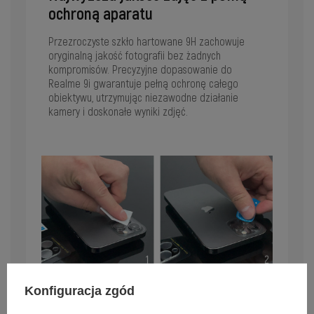
ochroną aparatu
Przezroczyste szkło hartowane 9H zachowuje
oryginalną jakość fotografii bez żadnych
kompromisów. Precyzyjne dopasowanie do
Realme 9i gwarantuje pełną ochronę całego
obiektywu, utrzymując niezawodne działanie
kamery i doskonałe wyniki zdjęć.
Konfiguracja zgód