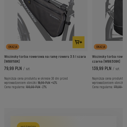
OKAZJA
OKAZJA
Wozinsky torba rowerowa na ramę roweru 3.5 l szara
Wozinsky torba rower
(WBB15BK)
czarna (WBB30BK)
79,99 PLN
139,99 PLN
/
szt.
/
szt.
Najniższa cena produktu w okresie 30 dni przed
Najniższa cena produktu w
wprowadzeniem obniżki:
55,99 PLN
+42%
wprowadzeniem obniżki:
Cena regularna:
109,00 PLN
-27%
Cena regularna:
179,00 PL