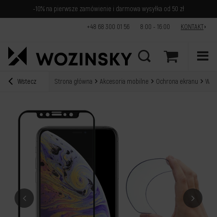
-10% na pierwsze zamówienie i darmowa wysyłka od 50 zł
+48 68 300 01 56
8:00 - 16:00
KONTAKT
Wstecz
Strona główna
Akcesoria mobilne
Ochrona ekranu
Wozi