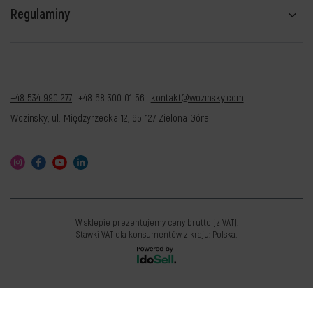
Regulaminy
+48 534 990 277
+48 68 300 01 56
kontakt@wozinsky.com
Wozinsky
,
ul. Międzyrzecka 12
,
65-127
Zielona Góra
W sklepie prezentujemy ceny brutto (z VAT).
Stawki VAT dla konsumentów z kraju:
Polska
.