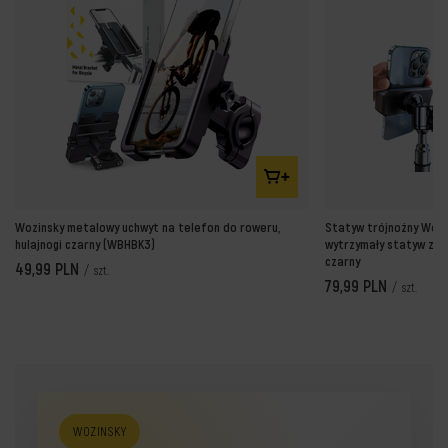
Wozinsky metalowy uchwyt na telefon do roweru,
Statyw trójnożny Wozi
hulajnogi czarny (WBHBK3)
wytrzymały statyw ze 
czarny
49,99 PLN
/
szt.
79,99 PLN
/
szt.
WOZINSKY