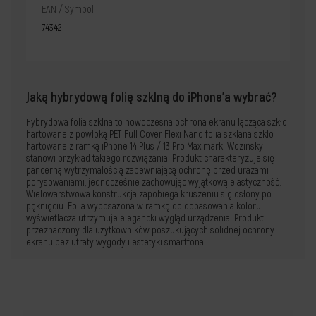
EAN / Symbol
74342
Jaką hybrydową folię szklną do iPhone'a wybrać?
Hybrydowa folia szklna to nowoczesna ochrona ekranu łącząca szkło
hartowane z powłoką PET. Full Cover Flexi Nano folia szklana szkło
hartowane z ramką iPhone 14 Plus / 13 Pro Max marki Wozinsky
stanowi przykład takiego rozwiązania. Produkt charakteryzuje się
pancerną wytrzymałością zapewniającą ochronę przed urazami i
porysowaniami, jednocześnie zachowując wyjątkową elastyczność.
Wielowarstwowa konstrukcja zapobiega kruszeniu się osłony po
pęknięciu. Folia wyposażona w ramkę do dopasowania koloru
wyświetlacza utrzymuje elegancki wygląd urządzenia. Produkt
przeznaczony dla użytkowników poszukujących solidnej ochrony
ekranu bez utraty wygody i estetyki smartfona.