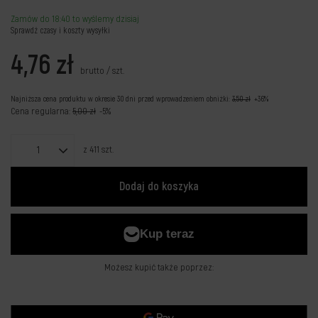
Zamów do
18:40 to wyślemy dzisiaj
Sprawdź czasy i koszty wysyłki
4,76 zł
brutto
/
szt.
Najniższa cena produktu w okresie 30 dni przed wprowadzeniem obniżki:
3,50 zł
+36%
Cena regularna:
5,00 zł
-5%
z
411
szt.
Dodaj do koszyka
Możesz kupić także poprzez: