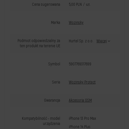
Cena sugerowana
5,00 PLN
/
szt.
Marka
Wozinsky
Podmiot odpowiedzialny za
Hurtel Sp. z o.o.
Więcej
ten produkt na terenie UE
Symbol
5907769317699
Seria
Wozinsky Protect
Gwarancja
Akcesoria GSM
Kompatybilność - model
iPhone 13 Pro Max
urządzenia
iPhone 14 Plus