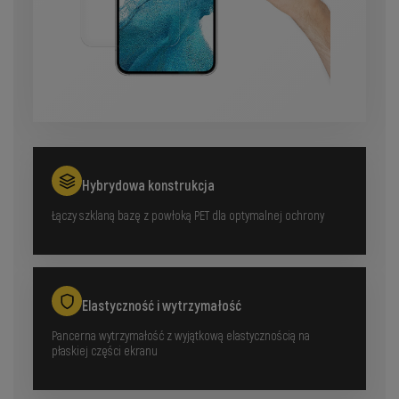
Hybrydowa konstrukcja
Łączy szklaną bazę z powłoką PET dla optymalnej ochrony
Elastyczność i wytrzymałość
Pancerna wytrzymałość z wyjątkową elastycznością na
płaskiej części ekranu