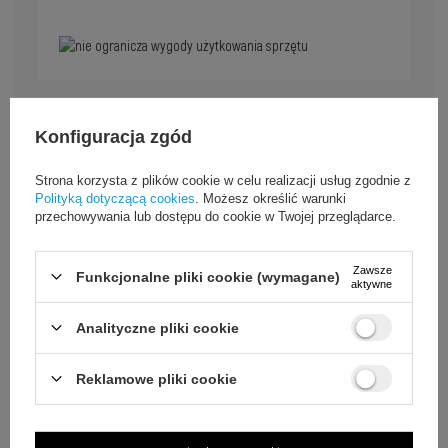
Konfiguracja zgód
Zastosowania Nano Flexi
Strona korzysta z plików cookie w celu realizacji usług zgodnie z
Folia chroni ekran Samsung Galaxy S22+ w każdej sytuacji,
Polityką dotyczącą cookies
. Możesz określić warunki
niezależnie od stylu życia użytkownika.
przechowywania lub dostępu do cookie w Twojej przeglądarce.
Zawsze
Codzienne użytkowanie
Funkcjonalne pliki cookie (wymagane)
aktywne
Bezpieczna ochrona ekranu przed zarysowaniami i
odbiciami palców podczas pracy i rozrywki.
Analityczne pliki cookie
Reklamowe pliki cookie
Aktywny tryb życia