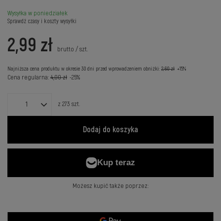
Wysyłka
w poniedziałek
Sprawdź czasy i koszty wysyłki
2,99 zł
brutto
/
szt.
Najniższa cena produktu w okresie 30 dni przed wprowadzeniem obniżki:
2,60 zł
+15%
Cena regularna:
4,00 zł
-25%
z
273
szt.
Dodaj do koszyka
Możesz kupić także poprzez: