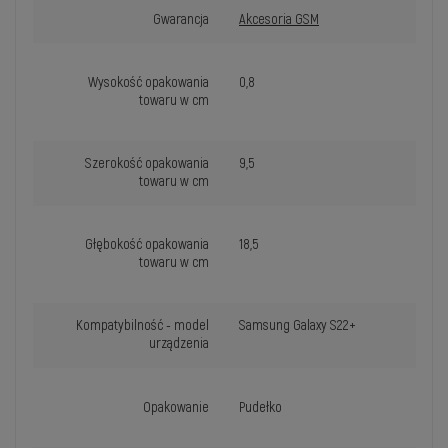
Gwarancja
Akcesoria GSM
Wysokość opakowania
0,8
towaru w cm
Szerokość opakowania
9,5
towaru w cm
Głębokość opakowania
18,5
towaru w cm
Kompatybilność - model
Samsung Galaxy S22+
urządzenia
Opakowanie
Pudełko