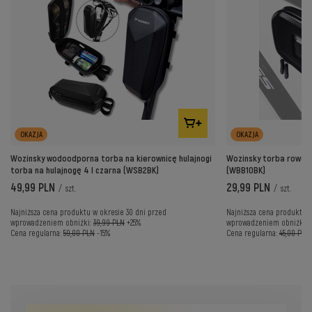
OKAZJA
OKAZJA
Wozinsky wodoodporna torba na kierownicę hulajnogi
Wozinsky torba rowero
torba na hulajnogę 4 l czarna (WSB2BK)
(WBB10BK)
49,99 PLN
29,99 PLN
/
szt.
/
szt.
Najniższa cena produktu w okresie 30 dni przed
Najniższa cena produktu w
wprowadzeniem obniżki:
39,99 PLN
+25%
wprowadzeniem obniżki:
Cena regularna:
59,00 PLN
-15%
Cena regularna:
45,00 PLN