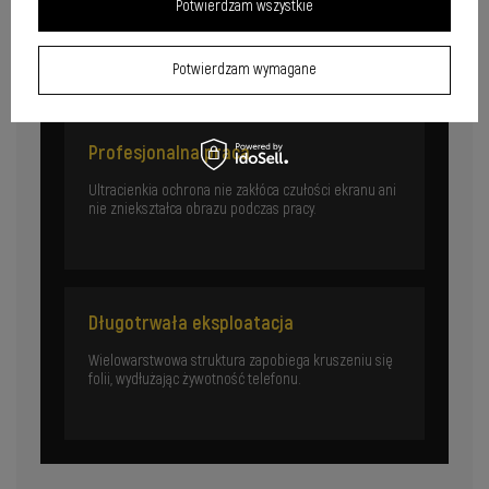
Potwierdzam wszystkie
Wytrzymała folia chroni telefon przed upadkami i
uderzeniami w kieszeni czy plecaku.
Potwierdzam wymagane
Profesjonalna praca
Ultracienkia ochrona nie zakłóca czułości ekranu ani
nie zniekształca obrazu podczas pracy.
Długotrwała eksploatacja
Wielowarstwowa struktura zapobiega kruszeniu się
folii, wydłużając żywotność telefonu.