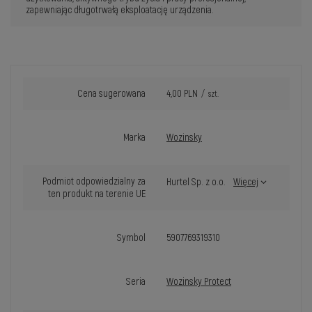
zapewniając długotrwałą eksploatację urządzenia.
Cena sugerowana
4,00 PLN
/
szt.
Marka
Wozinsky
Podmiot odpowiedzialny za
Hurtel Sp. z o.o.
Więcej
ten produkt na terenie UE
Symbol
5907769319310
Seria
Wozinsky Protect