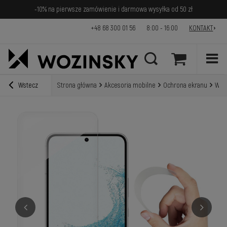
-10% na pierwsze zamówienie i darmowa wysyłka od 50 zł
+48 68 300 01 56
8:00 - 16:00
KONTAKT
Wstecz
Strona główna
Akcesoria mobilne
Ochrona ekranu
Wozi