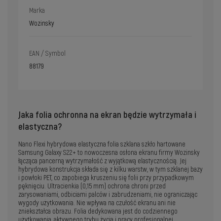
Marka
Wozinsky
EAN / Symbol
88179
Jaka folia ochronna na ekran będzie wytrzymała i
elastyczna?
Nano Flexi hybrydowa elastyczna folia szklana szkło hartowane
Samsung Galaxy S22+ to nowoczesna osłona ekranu firmy Wozinsky
łącząca pancerną wytrzymałość z wyjątkową elastycznością. Jej
hybrydowa konstrukcja składa się z kilku warstw, w tym szklanej bazy
i powłoki PET, co zapobiega kruszeniu się folii przy przypadkowym
pęknięciu. Ultracienkia (0,15 mm) ochrona chroni przed
zarysowaniami, odbiciami palców i zabrudzeniami, nie ograniczając
wygody użytkowania. Nie wpływa na czułość ekranu ani nie
zniekształca obrazu. Folia dedykowana jest do codziennego
użytkowania, aktywnego trybu życia i pracy profesjonalnej,