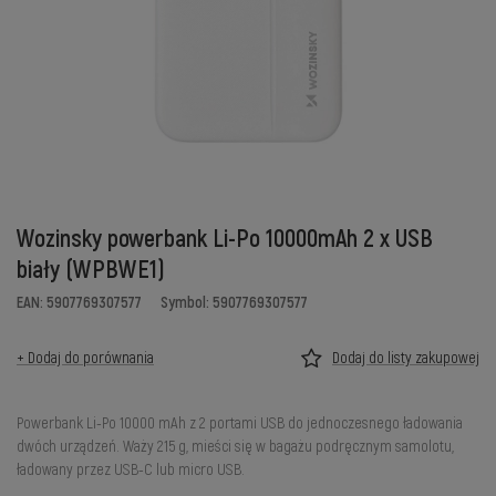
Wozinsky powerbank Li-Po 10000mAh 2 x USB
biały (WPBWE1)
EAN: 5907769307577
Symbol: 5907769307577
+ Dodaj do porównania
Dodaj do listy zakupowej
Powerbank Li-Po 10000 mAh z 2 portami USB do jednoczesnego ładowania
dwóch urządzeń. Waży 215 g, mieści się w bagażu podręcznym samolotu,
ładowany przez USB-C lub micro USB.