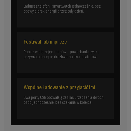
Ładujesz telefon i smartwatch jednocześnie, bez
obawy o brak energii przez cały dzień.
Festiwal lub imprezę
Robisz wiele zdjęć i filmów – powerbank szybko
przywraca energię drażliwemu akumulatorowi.
Wspólne ładowanie z przyjaciółmi
Dwa porty USB pozwalają zasilać urządzenia dwóch
osób jednocześnie, bez czekania w kolejce.