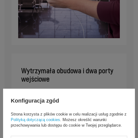
Wytrzymała obudowa i dwa porty
wejściowe
Do ładowania powerbanku 10000 mAh Wozinsky
WPBWE1 możesz wykorzystać przewód z wtyczką
Konfiguracja zgód
USB Typ C lub micro USB. Ty wybierasz! Wystarczy,
że do jednego z dwóch portów podłączysz
Strona korzysta z plików cookie w celu realizacji usług zgodnie z
odpowiednią końcówkę kabla, a drugą końcówkę
Polityką dotyczącą cookies
. Możesz określić warunki
połączysz z ładowarką lub portem USB w
przechowywania lub dostępu do cookie w Twojej przeglądarce.
komputerze. W czasie ładowania diody LED będą
wyświetlać poziom naładowania akumulatora.