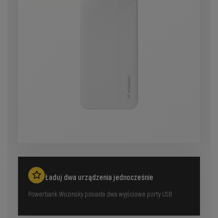
Ładuj dwa urządzenia jednocześnie
Powerbank Wozinsky posiada dwa wyjściowe porty USB