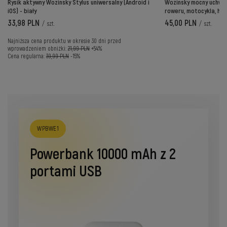
Rysik aktywny Wozinsky Stylus uniwersalny (Android i
Wozinsky mocny uchwyt
iOS) - biały
roweru, motocykla, hul
33,98 PLN
45,00 PLN
/
szt.
/
szt.
Najniższa cena produktu w okresie 30 dni przed
wprowadzeniem obniżki:
21,99 PLN
+54%
Cena regularna:
39,99 PLN
-15%
WPBWE1
Powerbank 10000 mAh z 2
portami USB