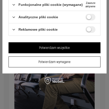
Obudowa powerbanku została wykonana z
Zawsze
Funkcjonalne pliki cookie (wymagane)
wysokiej jakości materiałów odpornych na
aktywne
zarysowania. Zapomnij o przypadkowych
uszkodzeniach spowodowanych upadkiem czy
Analityczne pliki cookie
zarysowaniach.
Reklamowe pliki cookie
Potwierdzam wszystkie
Potwierdzam wymagane