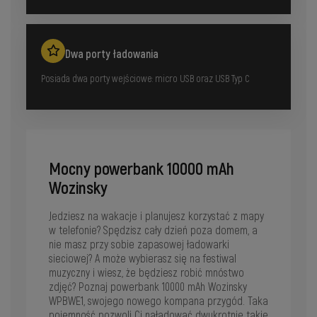
Dwa porty ładowania
Posiada dwa porty wejściowe: micro USB oraz USB Typ C
Mocny powerbank 10000 mAh
Wozinsky
Jedziesz na wakacje i planujesz korzystać z mapy
w telefonie? Spędzisz cały dzień poza domem, a
nie masz przy sobie zapasowej ładowarki
sieciowej? A może wybierasz się na festiwal
muzyczny i wiesz, że będziesz robić mnóstwo
zdjęć? Poznaj powerbank 10000 mAh Wozinsky
WPBWE1, swojego nowego kompana przygód. Taka
pojemność pozwoli Ci naładować dwukrotnie takie