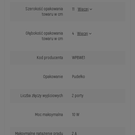
Szerokość opakowania
11
Więcej
towaru w cm
Głębokość opakowania
4
Więcej
towaru w cm
Kod producenta
WPBWE1
Opakowanie
Pudełko
Liczba złączy wyjściowych
2 porty
Moc maksymalna
10 W
Maksymalne natężenie prądu
2 A