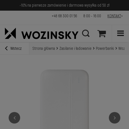
-10% na pierwsze zamówienie i darmowa wysyłka od 50 zł
+48 68 300 01 56
8:00 - 16:00
KONTAKT
Wstecz
Strona główna
Zasilanie i ładowanie
Powerbanki
Wozins