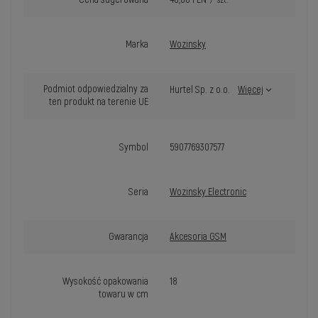
/
szt.
Marka
Wozinsky
Podmiot odpowiedzialny za
Hurtel Sp. z o.o.
Więcej
ten produkt na terenie UE
Symbol
5907769307577
Seria
Wozinsky Electronic
Gwarancja
Akcesoria GSM
Wysokość opakowania
18
towaru w cm