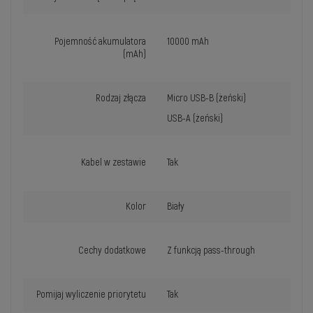
Pojemność akumulatora
10000 mAh
(mAh)
Rodzaj złącza
Micro USB-B (żeński)
USB-A (żeński)
Kabel w zestawie
Tak
Kolor
Biały
Cechy dodatkowe
Z funkcją pass-through
Pomijaj wyliczenie priorytetu
Tak