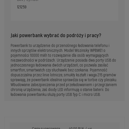
121259
Jaki powerbank wybrać do podróży i pracy?
Powerbank to urządzenie do przenośnego ładowania telefonu i
innych sprzętów elektronicznych. Model Wozinsky WPBWE1 o
pojemności 10000 mAh to rozwiązanie dla osób wymagających
niezawodności w podróżach. Urządzenie posiada dwa porty USB do
jednoczesnego ładowania dwóch urządzeń, co pozwala zasilać
smartfon, smartwatch czy słuchawki bez czekania. Pojemność
dopuszczalna przez linie lotnicze, smukły kształt i waga 215 gramów
sprawiają, że powerbank idealnie sprawdza się w torbie czy plecaku.
Wbudowane zabezpieczenia przed przeładowaniem i przegrzaniem
chronią urządzenia, zaś diody LED informują o stanie baterii. Do
ładowania powerbanku służą porty USB Typ C i micro USB.
Cena sugerowana
40,00 PLN