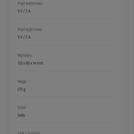
Prąd wejściowy
5 V / 2 A
Prąd wyjściowy
5 V / 2 A
Wymiary
136 x 69 x 14 mm
Waga
215 g
Kolor
biały
EAN / Symbol