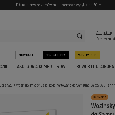
-10% na pierwsze zamówienie i darmowa wysyłka od 50 zł
Zaloguj się
Zarejestruj s
NOWOŚCI
BESTSELLERY
PROMOCJE
WANIE
AKCESORIA KOMPUTEROWE
ROWER I HULAJNOGA
Seria S25
Wozinsky Privacy Glass szkło hartowane do Samsung Galaxy S25+ z filt
PROMOCJA
Wozinsky
do Samsu