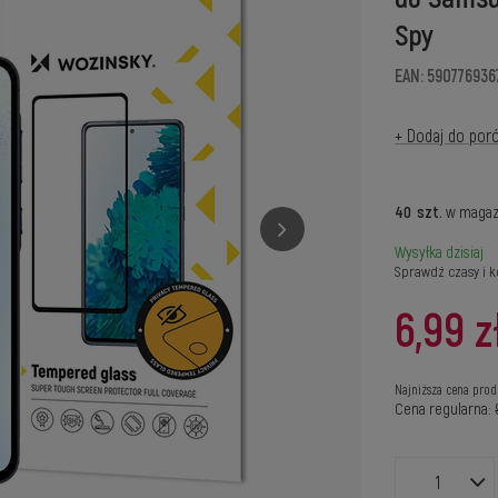
Spy
EAN: 590776936
+ Dodaj do por
40
szt.
w magaz
Wysyłka
dzisiaj
Sprawdź czasy i k
6,99 z
Najniższa cena prod
Cena regularna: