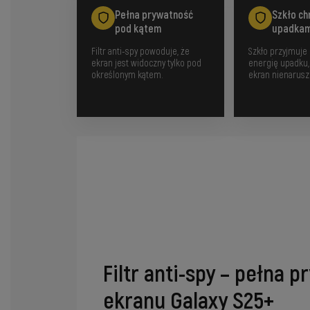
Pełna prywatność
Szkło ch
pod kątem
upadkam
Filtr anti-spy powoduje, że
Szkło przyjmuje 
ekran jest widoczny tylko pod
energię upadku,
określonym kątem.
ekran nienarusz
Filtr anti-spy – pełna 
ekranu Galaxy S25+