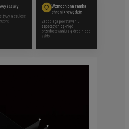
Wzmocniona ramka
ywy i czuły
chroni krawędzie
e żywy, a czułość
uszona.
Zapobiega powstawaniu
szpecących pęknięć i
przedostawaniu się drobin pod
szkło.