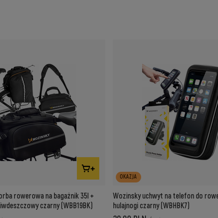
OKAZJA
orba rowerowa na bagażnik 35l +
Wozinsky uchwyt na telefon do rowe
ciwdeszczowy czarny (WBB19BK)
hulajnogi czarny (WBHBK7)