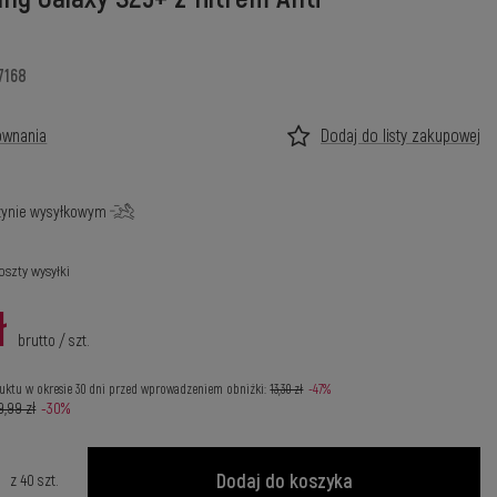
7168
ównania
Dodaj do listy zakupowej
ynie wysyłkowym
oszty wysyłki
ł
brutto
/
szt.
uktu w okresie 30 dni przed wprowadzeniem obniżki:
13,30 zł
-47%
9,99 zł
-30%
Dodaj do koszyka
z
40
szt.