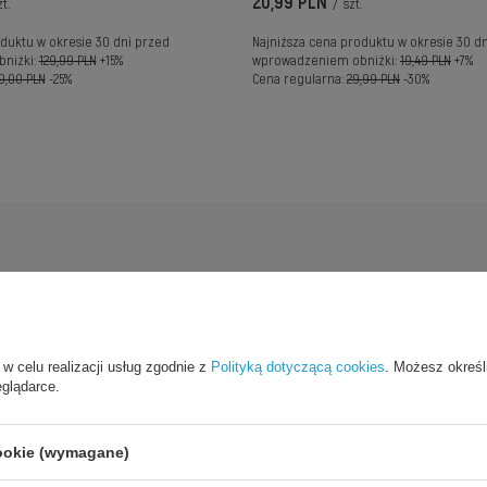
20,99 PLN
t.
/
szt.
duktu w okresie 30 dni przed
Najniższa cena produktu w okresie 30 d
niżki:
129,99 PLN
+15%
wprowadzeniem obniżki:
19,49 PLN
+7%
9,00 PLN
-25%
Cena regularna:
29,99 PLN
-30%
 w celu realizacji usług zgodnie z
Polityką dotyczącą cookies
. Możesz określ
eglądarce.
cookie (wymagane)