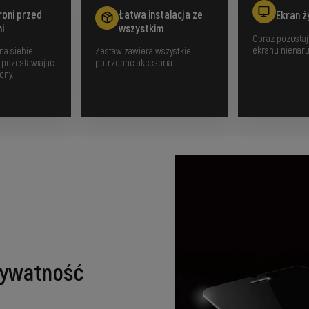
roni przed
Łatwa instalacja ze
Ekran ż
i
wszystkim
Obraz pozostaj
ekranu nienar
na siebie
Zestaw zawiera wszystkie
 pozostawiając
potrzebne akcesoria.
ony.
prywatność