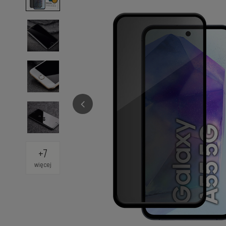
+
7
więcej