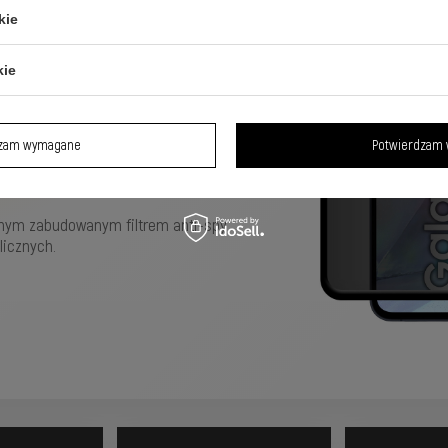
kie
ne z
kie
dla Galaxy
dzam wymagane
Potwierdzam 
nym zabudowanym filtrem anti-spy
icznych.