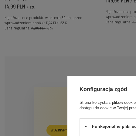
149,99 PLN
/
sz
14,99 PLN
/
szt.
Najniższa cena pro
wprowadzeniem ob
Najniższa cena produktu w okresie 30 dni przed
Cena regularna:
19
wprowadzeniem obniżki:
11,24 PLN
+33%
Cena regularna:
19,00 PLN
-21%
Konfiguracja zgód
Strona korzysta z plików cookie
dostępu do cookie w Twojej prz
Funkcjonalne pliki 
WOZINSKY