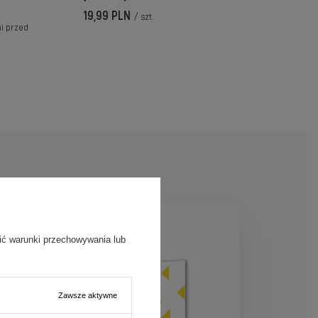
19,99 PLN
/
szt.
ni przed
ić warunki przechowywania lub
Zawsze aktywne