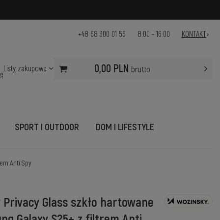
+48 68 300 01 56
8:00 - 16:00
KONTAKT
0,00 PLN
Listy zakupowe
brutto
ię
SPORT I OUTDOOR
DOM I LIFESTYLE
rem Anti Spy
 Privacy Glass szkło hartowane
ng Galaxy S25+ z filtrem Anti