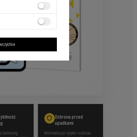
wszystkie
ybilność
Ochrona przed
ng
upadkami
la Samsung
Minimalizuje ryzyko rozbicia