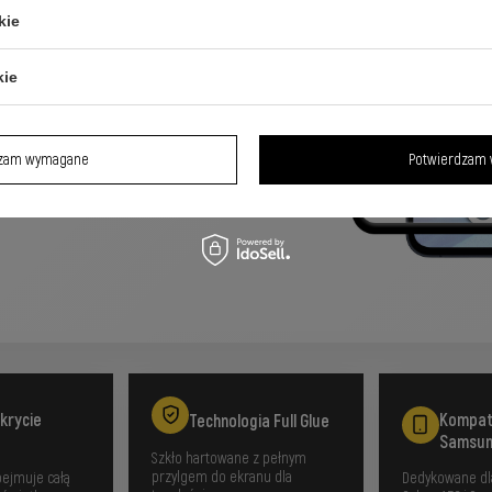
kie
martfona
kie
a szkłem hartowanym Full Glue z
H i odporność na upadki.
dzam wymagane
Potwierdzam 
krycie
Kompat
Technologia Full Glue
Samsu
Szkło hartowane z pełnym
przylgem do ekranu dla
ejmuje całą
Dedykowane d