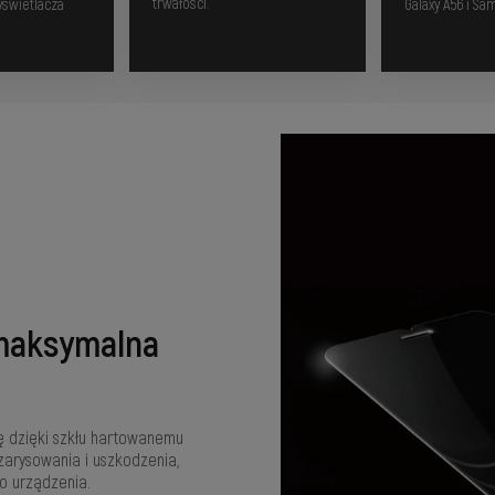
trwałości.
świetlacza
Galaxy A56 i Sa
 maksymalna
 dzięki szkłu hartowanemu
zarysowania i uszkodzenia,
o urządzenia.