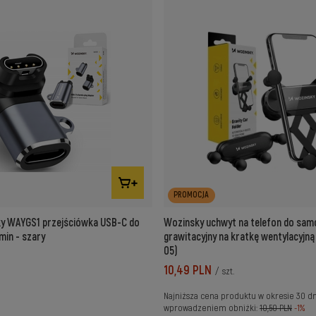
PROMOCJA
y WAYGS1 przejściówka USB-C do
Wozinsky uchwyt na telefon do sa
in - szary
grawitacyjny na kratkę wentylacyjn
05)
10,49 PLN
/
szt.
Najniższa cena produktu w okresie 30 d
wprowadzeniem obniżki:
10,50 PLN
-1%