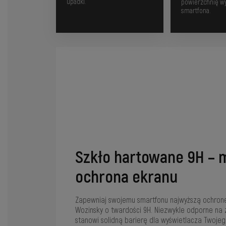
upadki.
powierzchnię wy
smartfona.
Szkło hartowane 9H –
ochrona ekranu
Zapewniaj swojemu smartfonu najwyższą ochronę
Wozinsky o twardości 9H. Niezwykle odporne na 
stanowi solidną barierę dla wyświetlacza Twojeg