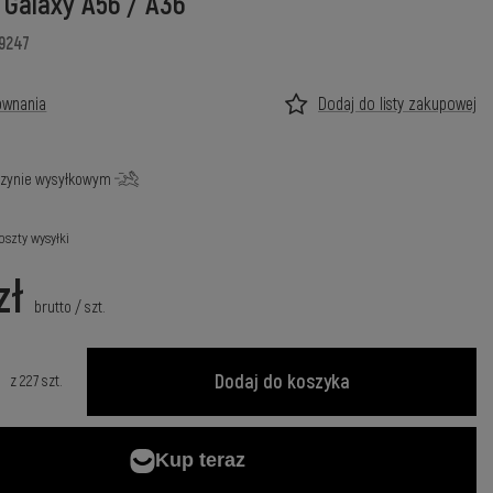
Galaxy A56 / A36
69247
ównania
Dodaj do listy zakupowej
zynie wysyłkowym
oszty wysyłki
zł
brutto
/
szt.
Dodaj do koszyka
z
227
szt.