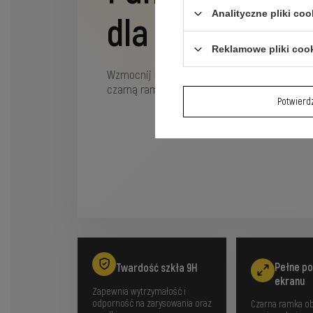
Analityczne pliki coo
dla Twojego s
Reklamowe pliki coo
Wzmocnij bezpieczeństwo swojego urządzeni
czarną ramką, zapewniającym wytrzymałość 9
Potwier
Pełne po
Twardość szkła 9H
ekranu
Zapewnia wytrzymałość i
odporność na zarysowania oraz
Czarna ramka ob