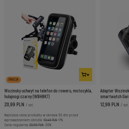
OKAZJA
Wozinsky uchwyt na telefon do roweru, motocykla,
Adapter Wozinsk
hulajnogi czarny (WBHBK7)
smartwatch Garm
20,99 PLN
12,99 PLN
/
szt.
/
szt.
Najniższa cena produktu w okresie 30 dni przed
wprowadzeniem obniżki:
19,49 PLN
+7%
Cena regularna:
29,99 PLN
-30%