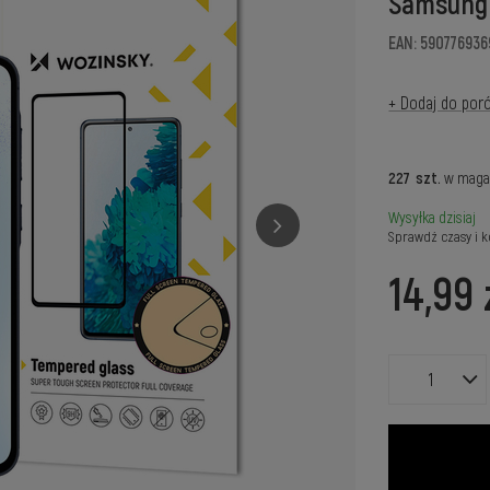
Samsung 
EAN: 59077693
+ Dodaj do por
227
szt.
w maga
Wysyłka
dzisiaj
Sprawdź czasy i k
14,99 