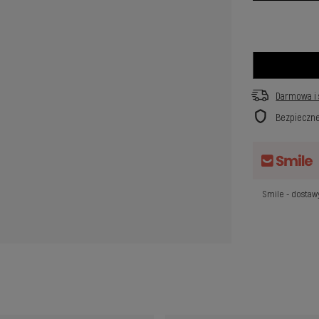
Darmowa i 
Bezpieczn
Smile - dosta