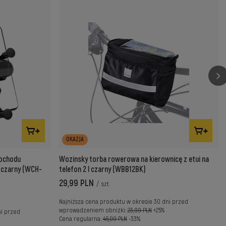
OKAZJA
mochodu
Wozinsky torba rowerowa na kierownicę z etui na
ą czarny (WCH-
telefon 2 l czarny (WBB12BK)
29,99 PLN
/
szt.
Najniższa cena produktu w okresie 30 dni przed
wprowadzeniem obniżki:
23,99 PLN
+25%
ni przed
Cena regularna:
45,00 PLN
-33%