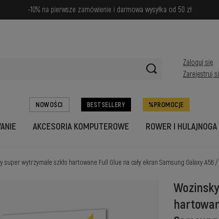
-10% na pierwsze zamówienie i darmowa wysyłka od 50 zł
Zaloguj się
Zarejestruj s
NOWOŚCI
BESTSELLERY
PROMOCJE
WANIE
AKCESORIA KOMPUTEROWE
ROWER I HULAJNOGA
y super wytrzymałe szkło hartowane Full Glue na cały ekran Samsung Galaxy A56 /
Wozinsky
hartowan