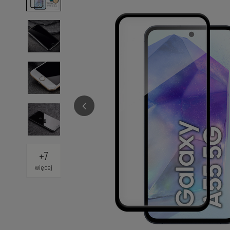
+
7
więcej