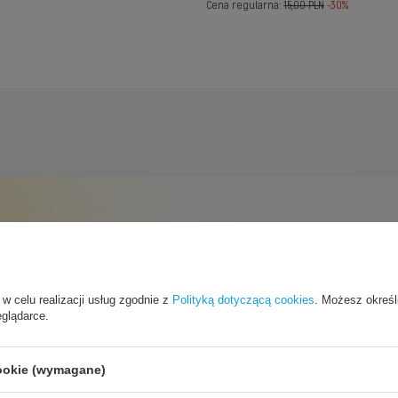
Cena regularna:
15,00 PLN
-30%
 w celu realizacji usług zgodnie z
Polityką dotyczącą cookies
. Możesz określ
eglądarce.
ona ekranu
cookie (wymagane)