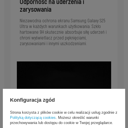
Odporność na uderzenia i
zarysowania
Niezawodna ochrona ekranu Samsung Galaxy S25
Ultra w każdych warunkach użytkowania. Szkło
hartowane 9H skutecznie absorbuje siłę uderzeń i
chroni wyświetlacz przed pęknięciami,
zarysowaniami i innymi uszkodzeniami.
Konfiguracja zgód
Strona korzysta z plików cookie w celu realizacji usług zgodnie z
Polityką dotyczącą cookies
. Możesz określić warunki
przechowywania lub dostępu do cookie w Twojej przeglądarce.