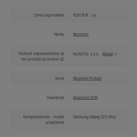
Cena sugerowana
15,00 PLN
/
szt.
Marka
Wozinsky
Podmiot odpowiedzialny za
Hurtel Sp. z o.o.
Więcej
ten produkt na terenie UE
Seria
Wozinsky Protect
Gwarancja
Akcesoria GSM
Kompatybilność - model
Samsung Galaxy S25 Ultra
urządzenia