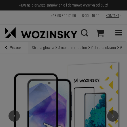
-10% na pierwsze zamówienie i darmowa wysyłka od 50 zł
+48 68 300 01 56
8:00 - 16:00
KONTAKT
Wstecz
Strona główna
Akcesoria mobilne
Ochrona ekranu
Gala