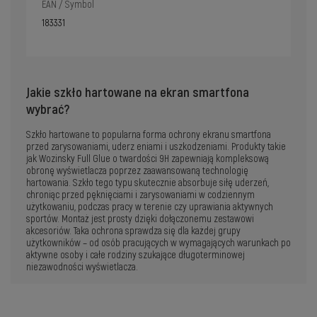
EAN / Symbol
183331
Jakie szkło hartowane na ekran smartfona
wybrać?
Szkło hartowane to popularna forma ochrony ekranu smartfona
przed zarysowaniami, uderz eniami i uszkodzeniami. Produkty takie
jak Wozinsky Full Glue o twardości 9H zapewniają kompleksową
obronę wyświetlacza poprzez zaawansowaną technologię
hartowania. Szkło tego typu skutecznie absorbuje siłę uderzeń,
chroniąc przed pęknięciami i zarysowaniami w codziennym
użytkowaniu, podczas pracy w terenie czy uprawiania aktywnych
sportów. Montaż jest prosty dzięki dołączonemu zestawowi
akcesoriów. Taka ochrona sprawdza się dla każdej grupy
użytkowników – od osób pracujących w wymagających warunkach po
aktywne osoby i całe rodziny szukające długoterminowej
niezawodności wyświetlacza.