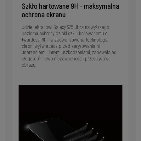
Szkło hartowane 9H - maksymalna
ochrona ekranu
Udziel ekranowi Galaxy S25 Ultra najwyższego
poziomu ochrony dzięki szkłu harowanemu o
twardości 9H. Ta zaawansowana technologia
chroni wyświetlacz przed zarysowaniami,
uderzeniami i innymi uszkodzeniami, zapewniając
długoterminową niezawodność i przejrzystość
obrazu.