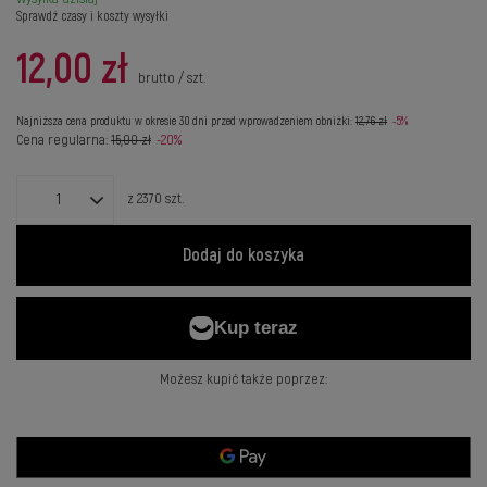
Sprawdź czasy i koszty wysyłki
12,00 zł
brutto
/
szt.
Najniższa cena produktu w okresie 30 dni przed wprowadzeniem obniżki:
12,76 zł
-5%
Cena regularna:
15,00 zł
-20%
z
2370
szt.
Dodaj do koszyka
Możesz kupić także poprzez: