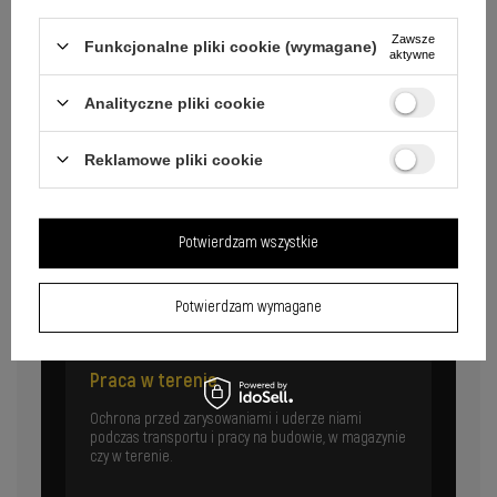
Zawsze
Funkcjonalne pliki cookie (wymagane)
aktywne
Analityczne pliki cookie
Reklamowe pliki cookie
Zastosowania pancernej ochrony
ekranu
Potwierdzam wszystkie
Ochrona ekranu Galaxy S25 Ultra w codziennych sytuacjach,
które zagrażają wyświetlaczowi.
Potwierdzam wymagane
Praca w terenie
Ochrona przed zarysowaniami i uderze niami
podczas transportu i pracy na budowie, w magazynie
czy w terenie.