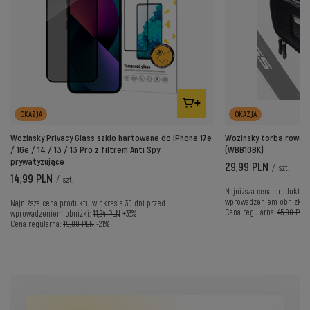
OKAZJA
OKAZJA
Wozinsky Privacy Glass szkło hartowane do iPhone 17e
Wozinsky torba rowero
/ 16e / 14 / 13 / 13 Pro z filtrem Anti Spy
(WBB10BK)
prywatyzujące
29,99 PLN
/
szt.
14,99 PLN
/
szt.
Najniższa cena produktu w
wprowadzeniem obniżki:
Najniższa cena produktu w okresie 30 dni przed
Cena regularna:
45,00 PLN
wprowadzeniem obniżki:
11,24 PLN
+33%
Cena regularna:
19,00 PLN
-21%