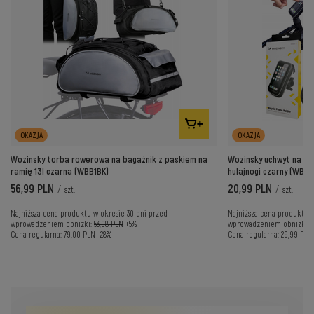
OKAZJA
OKAZJA
Wozinsky torba rowerowa na bagażnik z paskiem na
Wozinsky uchwyt na te
ramię 13l czarna (WBB1BK)
hulajnogi czarny (WBHB
56,99 PLN
20,99 PLN
/
szt.
/
szt.
Najniższa cena produktu w okresie 30 dni przed
Najniższa cena produktu w
wprowadzeniem obniżki:
53,98 PLN
+5%
wprowadzeniem obniżki:
Cena regularna:
79,00 PLN
-28%
Cena regularna:
29,99 PLN