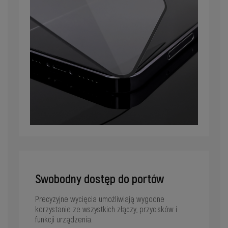
Swobodny dostęp do portów
Precyzyjne wycięcia umożliwiają wygodne
korzystanie ze wszystkich złączy, przycisków i
funkcji urządzenia.