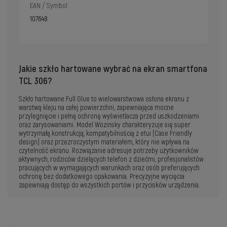
EAN / Symbol
107648
Jakie szkło hartowane wybrać na ekran smartfona
TCL 306?
Szkło hartowane Full Glue to wielowarstwowa osłona ekranu z
warstwą kleju na całej powierzchni, zapewniająca mocne
przylegnięcie i pełną ochronę wyświetlacza przed uszkodzeniami
oraz zarysowaniami. Model Wozinsky charakteryzuje się super
wytrzymałą konstrukcją, kompatybilnością z etui (Case Friendly
design) oraz przezroczystym materiałem, który nie wpływa na
czytelność ekranu. Rozwiązanie adresuje potrzeby użytkowników
aktywnych, rodziców dzielących telefon z dziećmi, profesjonalistów
pracujących w wymagających warunkach oraz osób preferujących
ochronę bez dodatkowego opakowania. Precyzyjne wycięcia
zapewniają dostęp do wszystkich portów i przycisków urządzenia.