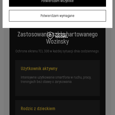
Potwierdzam wszystkie
Potwierdzam wymagane
Zastosowania szkła hartowanego
Wozinsky
Ochrona ekranu TCL 306 w każdej sytuacji dnia codziennego.
Użytkownik aktywny
Intensywne użytkowanie smartfona w ruchu, pracy,
treningach bez obawy o zarysowania.
Rodzic z dzieckiem