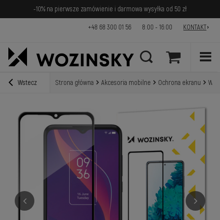
-10% na pierwsze zamówienie i darmowa wysyłka od 50 zł
+48 68 300 01 56
8:00 - 16:00
KONTAKT
Wstecz
Strona główna
Akcesoria mobilne
Ochrona ekranu
Wozi