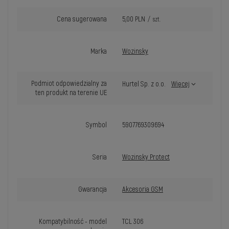
Cena sugerowana
5,00 PLN
/
szt.
Marka
Wozinsky
Podmiot odpowiedzialny za
Hurtel Sp. z o.o.
Więcej
ten produkt na terenie UE
Symbol
5907769309694
Seria
Wozinsky Protect
Gwarancja
Akcesoria GSM
Kompatybilność - model
TCL 306