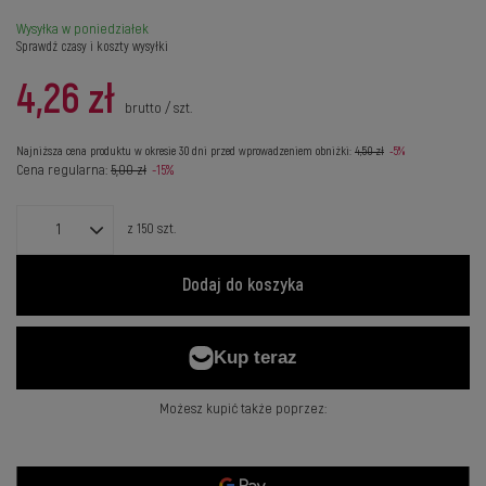
Wysyłka
w poniedziałek
Sprawdź czasy i koszty wysyłki
4,26 zł
brutto
/
szt.
Najniższa cena produktu w okresie 30 dni przed wprowadzeniem obniżki:
4,50 zł
-5%
Cena regularna:
5,00 zł
-15%
z
150
szt.
Dodaj do koszyka
Możesz kupić także poprzez: