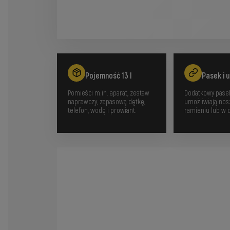
Pojemność 13 l
Pasek i 
Pomieści m.in. aparat, zestaw
Dodatkowy pasek
naprawczy, zapasową dętkę,
umożliwiają nos
telefon, wodę i prowiant.
ramieniu lub w d