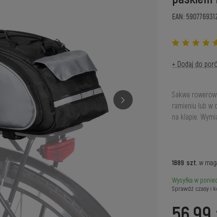
EAN: 590776931
+ Dodaj do por
Sakwa rowerowa
ramieniu lub w 
na klapie. Wymia
1889
szt.
w mag
Wysyłka
w ponied
Sprawdź czasy i k
56,99 