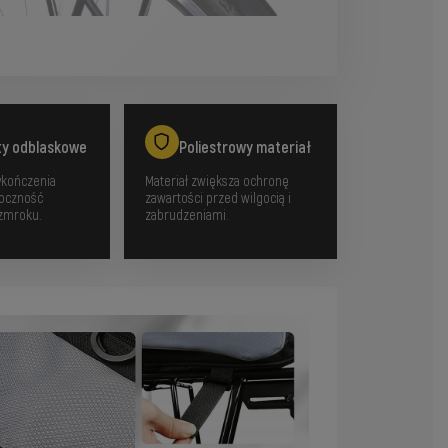
ty odblaskowe
Poliestrowy materiał
kończenia
Materiał zwiększa ochronę
doczność
zawartości przed wilgocią i
 zmroku.
zabrudzeniami.