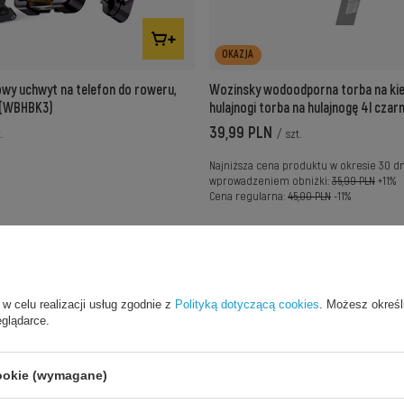
OKAZJA
wy uchwyt na telefon do roweru,
Wozinsky wodoodporna torba na ki
y (WBHBK3)
hulajnogi torba na hulajnogę 4l cza
39,99 PLN
.
/
szt.
Najniższa cena produktu w okresie 30 d
wprowadzeniem obniżki:
35,99 PLN
+11%
Cena regularna:
45,00 PLN
-11%
 w celu realizacji usług zgodnie z
Polityką dotyczącą cookies
. Możesz określ
eglądarce.
cookie (wymagane)