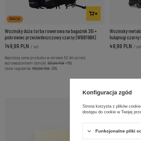
OKAZJA
Wozinsky duża torba rowerowa na bagażnik 35l +
Wozinsky metalo
pokrowiec przeciwdeszczowy czarny (WBB19BK)
hulajnogi czarn
149,99 PLN
49,99 PLN
/
szt.
/
szt
Najniższa cena produktu w okresie 30 dni przed
wprowadzeniem obniżki:
129,99 PLN
+15%
Cena regularna:
199,00 PLN
-25%
Konfiguracja zgód
Strona korzysta z plików cookie
dostępu do cookie w Twojej prz
Funkcjonalne pliki 