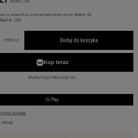
brutto
/
szt.
uktu w okresie 30 dni przed wprowadzeniem obniżki:
53,98 zł
+5%
79,00 zł
-28%
Dodaj do koszyka
z
1889
szt.
Możesz kupić także poprzez:
szybka dostawa
e zakupy