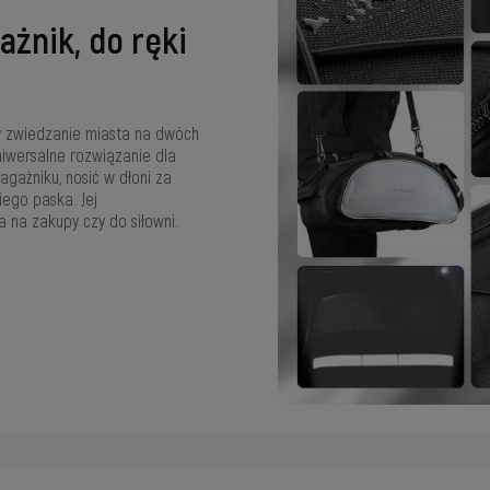
żnik, do ręki
 zwiedzanie miasta na dwóch
iwersalne rozwiązanie dla
gażniku, nosić w dłoni za
ego paska. Jej
a na zakupy czy do siłowni.