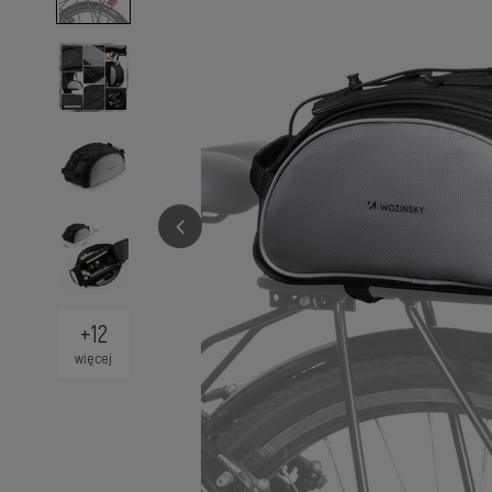
+
12
więcej