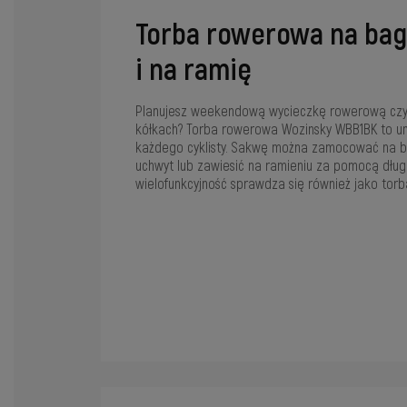
Torba rowerowa na baga
i na ramię
Planujesz weekendową wycieczkę rowerową czy
kółkach? Torba rowerowa Wozinsky WBB1BK to un
każdego cyklisty. Sakwę można zamocować na ba
uchwyt lub zawiesić na ramieniu za pomocą długi
wielofunkcyjność sprawdza się również jako torb