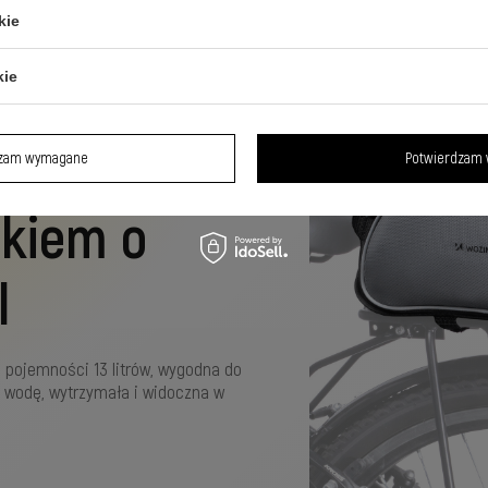
kie
kie
a na
dzam wymagane
Potwierdzam 
skiem o
l
 pojemności 13 litrów, wygodna do
a wodę, wytrzymała i widoczna w