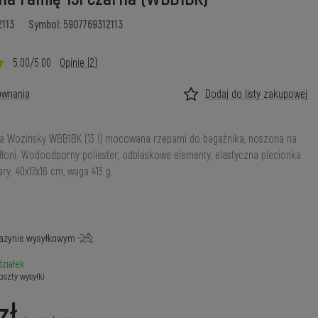
2113
Symbol: 5907769312113
5.00/5.00
Opinie (2)
ównania
Dodaj do listy zakupowej
 Wozinsky WBB1BK (13 l) mocowana rzepami do bagażnika, noszona na
dłoni. Wodoodporny poliester, odblaskowe elementy, elastyczna plecionka
ry: 40x17x16 cm, waga 413 g.
azynie wysyłkowym
ziałek
oszty wysyłki
zł