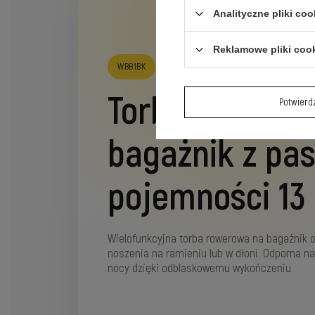
Analityczne pliki coo
Reklamowe pliki coo
WBB1BK
Torba rowerow
Potwier
bagażnik z pa
pojemności 13 
Wielofunkcyjna torba rowerowa na bagażnik o
noszenia na ramieniu lub w dłoni. Odporna n
nocy dzięki odblaskowemu wykończeniu.