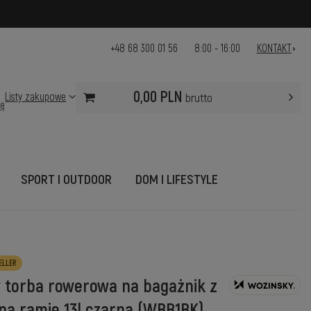
+48 68 300 01 56
8:00 - 16:00
KONTAKT
0,00 PLN
Listy zakupowe
brutto
ię
SPORT I OUTDOOR
DOM I LIFESTYLE
ELLER
 torba rowerowa na bagażnik z
na ramię 13l czarna (WBB1BK)