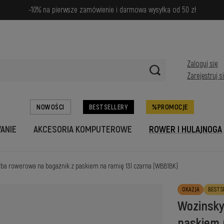
-10% na pierwsze zamówienie i darmowa wysyłka od 50 zł
Zaloguj się
Zarejestruj s
NOWOŚCI
BESTSELLERY
PROMOCJE
WANIE
AKCESORIA KOMPUTEROWE
ROWER I HULAJNOGA
ba rowerowa na bagażnik z paskiem na ramię 13l czarna (WBB1BK)
OKAZJA
BESTS
Wozinsky
paskiem 