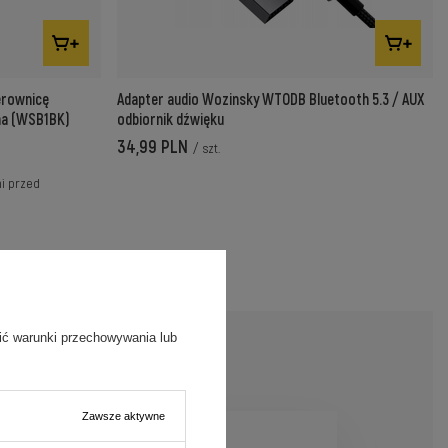
erownicę
Adapter audio Wozinsky WTODB Bluetooth 5.3 / AUX
rna (WSB1BK)
odbiornik dźwięku
34,99 PLN
/
szt.
ni przed
ić warunki przechowywania lub
Zawsze aktywne