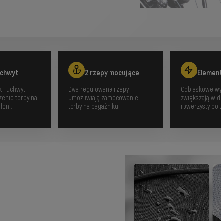
uchwyt
2 rzepy mocujące
Elemen
 i uchwyt
Dwa regulowane rzepy
Odblaskowe wy
zenie torby na
umożliwiają zamocowanie
zwiększają wi
łoni.
torby na bagażniku.
rowerzysty po