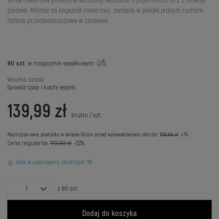
Torba rowerowa podwójna Wozinsky WBB30BK o pojemności 30 L z funkcją
plecaka. Montaż na bagażnik rowerowy, zamiana w plecak jednym ruchem.
Osłona przeciwdeszczowa w zestawie.
80
szt.
w magazynie wysyłkowym
Wysyłka
dzisiaj
Sprawdź czasy i koszty wysyłki
139,99 zł
brutto
/
szt.
Najniższa cena produktu w okresie 30 dni przed wprowadzeniem obniżki:
129,99 zł
+7%
Cena regularna:
179,00 zł
-22%
Ilość w opakowaniu zbiorczym:
10
z
80
szt.
Dodaj do koszyka