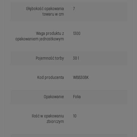
Głębokość opakowania
7
towaru w cm
Waga produktu z
1300
opakowaniem jednostkowym
Pojemność torby
30 l
Kod producenta
WBB30BK
Opakowanie
Folia
Ilość w opakowaniu
10
zbiorczym