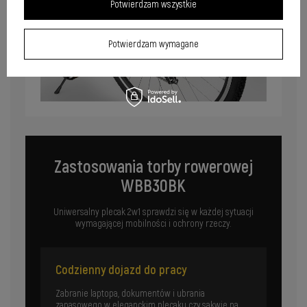
Potwierdzam wszystkie
Potwierdzam wymagane
Zastosowania torby rowerowej
WBB30BK
Uniwersalny plecak 2w1 sprawdzi się w każdej sytuacji
wymagającej mobilności i ochrony rzeczy.
Codzienny dojazd do pracy
Zabranie laptopa, dokumentów i ubrania
zapasowego w eleganckim plecaku czy sakwie na