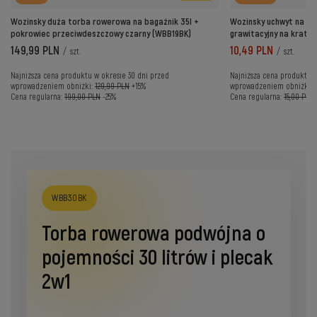
Wozinsky duża torba rowerowa na bagażnik 35l +
Wozinsky uchwyt na t
pokrowiec przeciwdeszczowy czarny (WBB19BK)
grawitacyjny na kratk
149,99 PLN
10,49 PLN
/
szt.
/
szt.
Najniższa cena produktu w okresie 30 dni przed
Najniższa cena produktu w
wprowadzeniem obniżki:
129,99 PLN
+15%
wprowadzeniem obniżki:
Cena regularna:
199,00 PLN
-25%
Cena regularna:
15,00 PLN
WBB30BK
Torba rowerowa podwójna o
pojemności 30 litrów i plecak
2w1