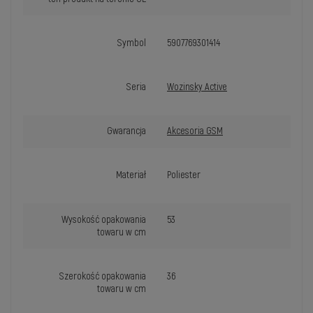
Symbol
5907769301414
Seria
Wozinsky Active
Gwarancja
Akcesoria GSM
Materiał
Poliester
Wysokość opakowania
53
towaru w cm
Szerokość opakowania
36
towaru w cm