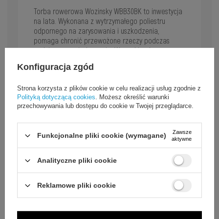
Torba rowerowa Wozinsky WBB30BK to inwestycja
na lata. Wykonana z wytrzymałego poliestru
odpornego na zarysowania i uszkodzenia,
pomaga chronić przewożone rzeczy podczas
codziennego użytkowania. Wszystkie elementy –
klamry, paski, rzepy i zapięcia – są na tyle solidne,
Konfiguracja zgód
że bez problemu wytrzymają intensywne
użytkowanie. Odblaskowy pasek na zewnątrz
Strona korzysta z plików cookie w celu realizacji usług zgodnie z
zapewnia dodatkowe bezpieczeństwo i
Polityką dotyczącą cookies
. Możesz określić warunki
widoczność podczas jazdy nocą.
przechowywania lub dostępu do cookie w Twojej przeglądarce.
Zawsze
Funkcjonalne pliki cookie (wymagane)
aktywne
Analityczne pliki cookie
Reklamowe pliki cookie