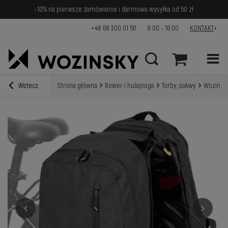
-10% na pierwsze zamówienie i darmowa wysyłka od 50 zł
+48 68 300 01 56
8:00 - 16:00
KONTAKT
Wstecz
Strona główna
Rower i hulajnoga
Torby, sakwy
Wozinsky