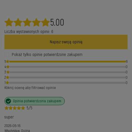
5.00
Liczba wystawionych opinii: 6
Napisz swoją opinię
Pokaż tylko opinie potwierdzone zakupem
5
6
4
0
3
0
2
0
1
0
Kliknij ocenę aby filtrować opinie
Opinia potwierdzona zakupem
5/5
super
2026-06-16
Władysław, Dolna