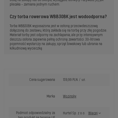
plecaka – zamiana jednym ruchem.
Czy torba rowerowa WBB30BK jest wodoodporna?
Torba WBB30BK wyposażona jest w osłonę przeciwdeszczową
dołączoną do zestawu, którą zakłada się na torbę przy złej pogodzie.
Materiał torby jest odporny na zachlapania, ale przy intensywnym
deszczu osłona zapewnia pełną ochronę zawartości. 30-litrowa
pojemność wystarczy na zakupy, sprzęt biwakowy lub ubrania na
kilkudniową wycieczkę.
Cena sugerowana
139,99 PLN
/
szt.
Marka
Wozinsky
Podmiot odpowiedzialny za
Hurtel Sp. z o.o.
Więcej
ten produkt na terenie UE