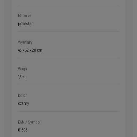
Materiał
poliester
Wymiary
43 x 32 x 20 cm
Waga
1,3 kg
Kolor
czarny
EAN / Symbol
81696