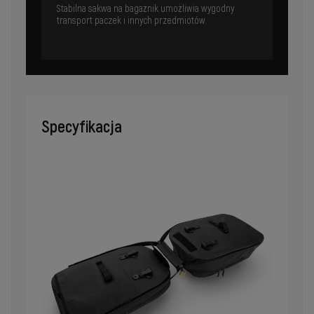
Stabilna sakwa na bagażnik umożliwia wygodny
transport paczek i innych przedmiotów.
Specyfikacja