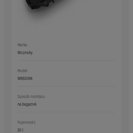
Marka
Wozinsky
Model
WBB30BK
Sposób montażu
na bagażnik
Pojemność
30 l