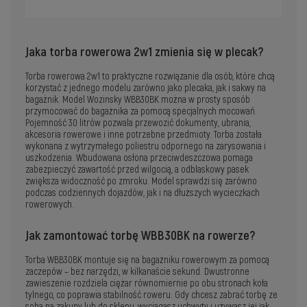
Jaka torba rowerowa 2w1 zmienia się w plecak?
Torba rowerowa 2w1 to praktyczne rozwiązanie dla osób, które chcą
korzystać z jednego modelu zarówno jako plecaka, jak i sakwy na
bagażnik. Model Wozinsky WBB30BK można w prosty sposób
przymocować do bagażnika za pomocą specjalnych mocowań.
Pojemność 30 litrów pozwala przewozić dokumenty, ubrania,
akcesoria rowerowe i inne potrzebne przedmioty. Torba została
wykonana z wytrzymałego poliestru odpornego na zarysowania i
uszkodzenia. Wbudowana osłona przeciwdeszczowa pomaga
zabezpieczyć zawartość przed wilgocią, a odblaskowy pasek
zwiększa widoczność po zmroku. Model sprawdzi się zarówno
podczas codziennych dojazdów, jak i na dłuższych wycieczkach
rowerowych.
Jak zamontować torbę WBB30BK na rowerze?
Torba WBB30BK montuje się na bagażniku rowerowym za pomocą
zaczepów – bez narzędzi, w kilkanaście sekund. Dwustronne
zawieszenie rozdziela ciężar równomiernie po obu stronach koła
tylnego, co poprawia stabilność roweru. Gdy chcesz zabrać torbę ze
sobą na zakupy lub do sklepu, wyciągasz uchwyty i używasz jej jak