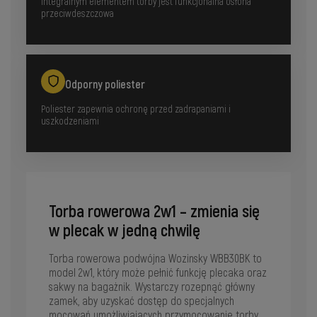
Integralnym elementem torby jest funkcjonalna osłona
przeciwdeszczowa
Odporny poliester
Poliester zapewnia ochronę przed zadrapaniami i
uszkodzeniami
Torba rowerowa 2w1 – zmienia się
w plecak w jedną chwilę
Torba rowerowa podwójna Wozinsky WBB30BK to
model 2w1, który może pełnić funkcję plecaka oraz
sakwy na bagażnik. Wystarczy rozepnąć główny
zamek, aby uzyskać dostęp do specjalnych
mocowań umożliwiających przymocowanie torby